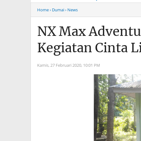
Musim Mas Harus
Menyentuh “Kelas Atas”
Bertanggung Jawab
Hiburan Malam
Home
› Dumai
› News
NX Max Adventu
Kegiatan Cinta 
Kamis, 27 Februari 2020,
10:01 PM