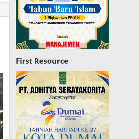
lres
W
First Resource