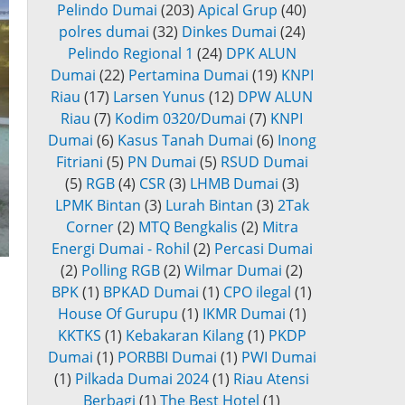
Pelindo Dumai
(203)
Apical Grup
(40)
polres dumai
(32)
Dinkes Dumai
(24)
Pelindo Regional 1
(24)
DPK ALUN
Dumai
(22)
Pertamina Dumai
(19)
KNPI
Riau
(17)
Larsen Yunus
(12)
DPW ALUN
Riau
(7)
Kodim 0320/Dumai
(7)
KNPI
Dumai
(6)
Kasus Tanah Dumai
(6)
Inong
Fitriani
(5)
PN Dumai
(5)
RSUD Dumai
(5)
RGB
(4)
CSR
(3)
LHMB Dumai
(3)
LPMK Bintan
(3)
Lurah Bintan
(3)
2Tak
Corner
(2)
MTQ Bengkalis
(2)
Mitra
Energi Dumai - Rohil
(2)
Percasi Dumai
(2)
Polling RGB
(2)
Wilmar Dumai
(2)
BPK
(1)
BPKAD Dumai
(1)
CPO ilegal
(1)
House Of Gurupu
(1)
IKMR Dumai
(1)
KKTKS
(1)
Kebakaran Kilang
(1)
PKDP
Dumai
(1)
PORBBI Dumai
(1)
PWI Dumai
(1)
Pilkada Dumai 2024
(1)
Riau Atensi
Berbagi
(1)
The Best Hotel
(1)