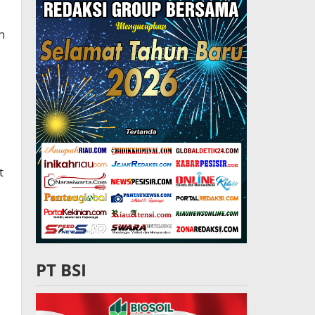
n
t
PT BSI