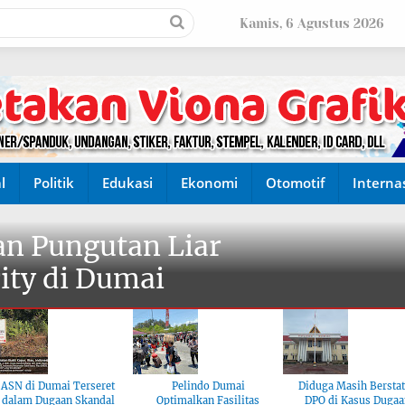
Kamis, 6 Agustus 2026
l
Politik
Edukasi
Ekonomi
Otomotif
Interna
n Pungutan Liar
ity di Dumai
ASN di Dumai Terseret
Pelindo Dumai
Diduga Masih Bersta
dalam Dugaan Skandal
Optimalkan Fasilitas
DPO di Kasus Dugaa