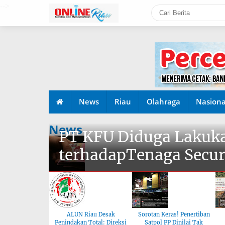
-->
News
Riau
Olahraga
Nasiona
News
PT KFU Diduga Lakuka
terhadapTenaga Secur
ALUN Riau Desak
Sorotan Keras! Penertiban
Penindakan Total: Direksi
Satpol PP Dinilai Tak