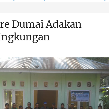
KSO, Integritas Aparatur
untuk Kenyamanan Arus
Pemalsuan Paspor, Po
Dipertaruhkan
Balik
Dumai Diminta
Transparan Soal D
re Dumai Adakan
Lingkungan