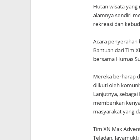
Hutan wisata yang 
alamnya sendiri m
rekreasi dan kebu
Acara penyerahan b
Bantuan dari Tim 
bersama Humas Su
Mereka berharap de
diikuti oleh komun
Lanjutnya, sebagai
memberikan kenya
masyarakat yang da
Tim XN Max Advent
Teladan, Jayamukti