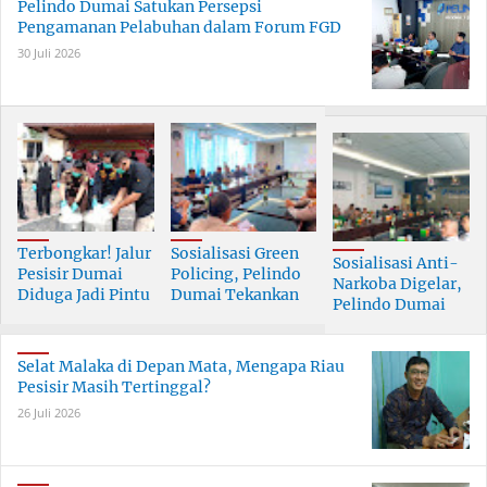
Pelindo Dumai Satukan Persepsi
Pengamanan Pelabuhan dalam Forum FGD
30 Juli 2026
Terbongkar! Jalur
Sosialisasi Green
Sosialisasi Anti-
Pesisir Dumai
Policing, Pelindo
Narkoba Digelar,
Diduga Jadi Pintu
Dumai Tekankan
Pelindo Dumai
Masuk Narkoba
Tanggung Jawab
Prioritaskan SDM
Skala Besar
Bersama
Berkualitas
Selat Malaka di Depan Mata, Mengapa Riau
Pesisir Masih Tertinggal?
26 Juli 2026