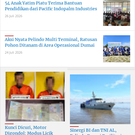
54 Anak Yatim Piatu Terima Bantuan
Pendidikan dari Pacific Indopalm Industries
26 Juli 2026
Aksi Nyata Pelindo Multi Terminal, Ratusan
Pohon Ditanam di Area Operasional Dumai
24 Juli 2026
Kunci Dicuri, Motor
Sinergi BI dan TNI AL,
Digondol: Modus Licik