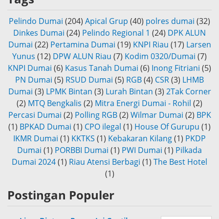
Pelindo Dumai
(204)
Apical Grup
(40)
polres dumai
(32)
Dinkes Dumai
(24)
Pelindo Regional 1
(24)
DPK ALUN
Dumai
(22)
Pertamina Dumai
(19)
KNPI Riau
(17)
Larsen
Yunus
(12)
DPW ALUN Riau
(7)
Kodim 0320/Dumai
(7)
KNPI Dumai
(6)
Kasus Tanah Dumai
(6)
Inong Fitriani
(5)
PN Dumai
(5)
RSUD Dumai
(5)
RGB
(4)
CSR
(3)
LHMB
Dumai
(3)
LPMK Bintan
(3)
Lurah Bintan
(3)
2Tak Corner
(2)
MTQ Bengkalis
(2)
Mitra Energi Dumai - Rohil
(2)
Percasi Dumai
(2)
Polling RGB
(2)
Wilmar Dumai
(2)
BPK
(1)
BPKAD Dumai
(1)
CPO ilegal
(1)
House Of Gurupu
(1)
IKMR Dumai
(1)
KKTKS
(1)
Kebakaran Kilang
(1)
PKDP
Dumai
(1)
PORBBI Dumai
(1)
PWI Dumai
(1)
Pilkada
Dumai 2024
(1)
Riau Atensi Berbagi
(1)
The Best Hotel
(1)
Postingan Populer