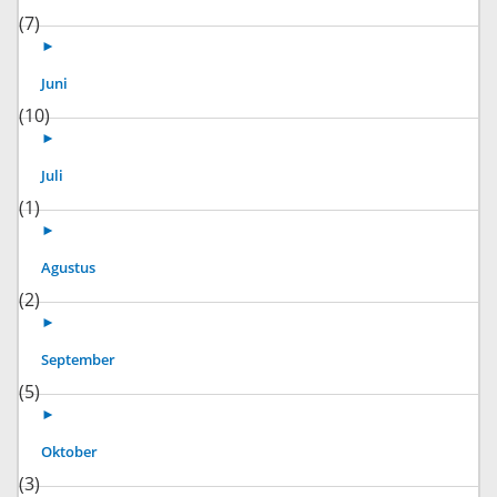
(7)
►
Juni
(10)
►
Juli
(1)
►
Agustus
(2)
►
September
(5)
►
Oktober
(3)