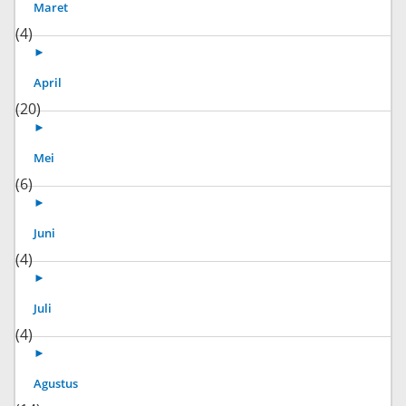
Maret
(4)
►
April
(20)
►
Mei
(6)
►
Juni
(4)
►
Juli
(4)
►
Agustus