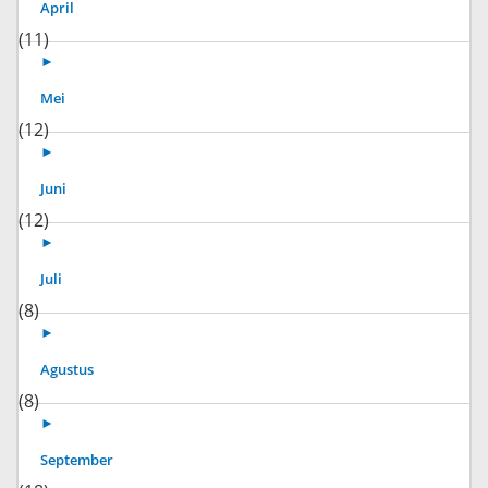
April
(11)
►
Mei
(12)
►
Juni
(12)
►
Juli
(8)
►
Agustus
(8)
►
September