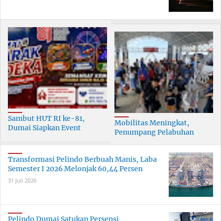
Sambut HUT RI ke-81,
Mobilitas Meningkat,
Dumai Siapkan Event
Penumpang Pelabuhan
Meriah Selama 30 Hari
Dumai Tumbuh Hingga 6
Persen
Transformasi Pelindo Berbuah Manis, Laba
Semester I 2026 Melonjak 60,44 Persen
31 Juli 2026
Pelindo Dumai Satukan Persepsi