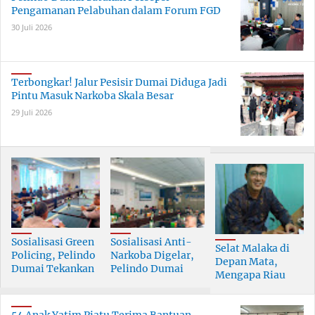
Pengamanan Pelabuhan dalam Forum FGD
30 Juli 2026
Terbongkar! Jalur Pesisir Dumai Diduga Jadi
Pintu Masuk Narkoba Skala Besar
29 Juli 2026
Sosialisasi Green
Sosialisasi Anti-
Selat Malaka di
Policing, Pelindo
Narkoba Digelar,
Depan Mata,
Dumai Tekankan
Pelindo Dumai
Mengapa Riau
Tanggung Jawab
Prioritaskan SDM
Pesisir Masih
Bersama
Berkualitas
Tertinggal?