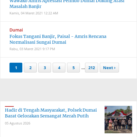
Wawako Amris Apresiasi Pelindo Dumai Dukung Atasi
Masalah Banjir
Kamis, 04 Maret 2021
12:22 AM
Dumai
Fokus Tangani Banjir, Paisal - Amris Rencana
Normalisasi Sungai Dumai
Rabu, 03 Maret 2021
9:17 PM
1
2
3
4
5
...
212
Next ›
Hadir di Tengah Masyarakat, Polsek Dumai
Barat Gelorakan Semangat Merah Putih
05 Agustus 2026