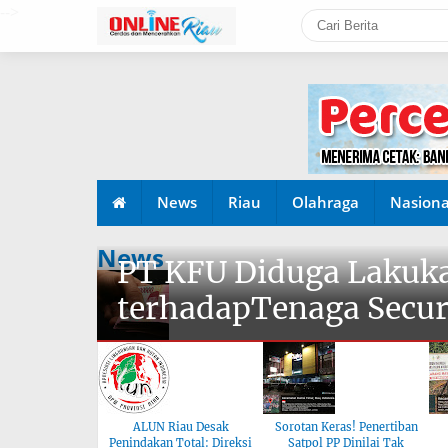
-->
News
Riau
Olahraga
Nasiona
News
PT KFU Diduga Lakuka
terhadapTenaga Secur
ALUN Riau Desak
Sorotan Keras! Penertiban
Penindakan Total: Direksi
Satpol PP Dinilai Tak