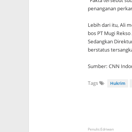
"Fakta tersebut su
penanganan perkara
Lebih dari itu, Al
bos PT Mugi Rekso 
Sedangkan Direktur
berstatus tersangk
Sumber: CNN Indo
Tags
Hukrim
Edriwan