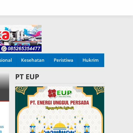
sional
Kesehatan
Peristiwa
Hukrim
PT EUP
tus
n