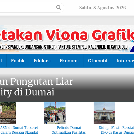
Sabtu, 8 Agustus 2026
l
Politik
Edukasi
Ekonomi
Otomotif
Interna
n Pungutan Liar
ity di Dumai
ASN di Dumai Terseret
Pelindo Dumai
Diduga Masih Bersta
dalam Dugaan Skandal
Optimalkan Fasilitas
DPO di Kasus Dugaa