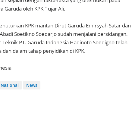
dah sejalan dengan fakta-fakta yang ditemukan pada
 Garuda oleh KPK," ujar Ali.
i menuturkan KPK mantan Dirut Garuda Emirsyah Satar dan
Abadi Soetikno Soedarjo sudah menjalani persidangan.
 Teknik PT. Garuda Indonesia Hadinoto Soedigno telah
a dan dalam tahap penyidikan di KPK.
nesia
Nasional
News