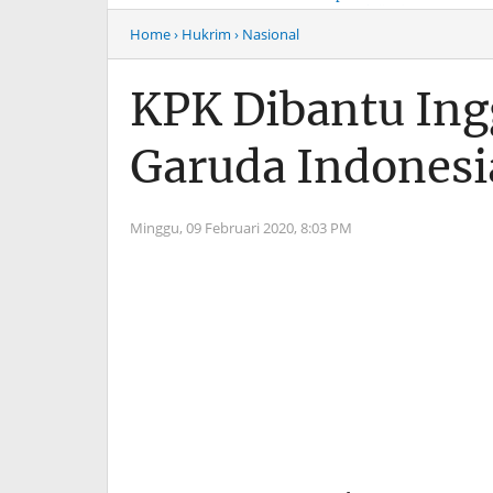
Musim Mas Harus
Menyentuh “Kelas Atas”
Bertanggung Jawab
Hiburan Malam
Home
› Hukrim
› Nasional
KPK Dibantu Ing
Garuda Indonesi
Minggu, 09 Februari 2020,
8:03 PM