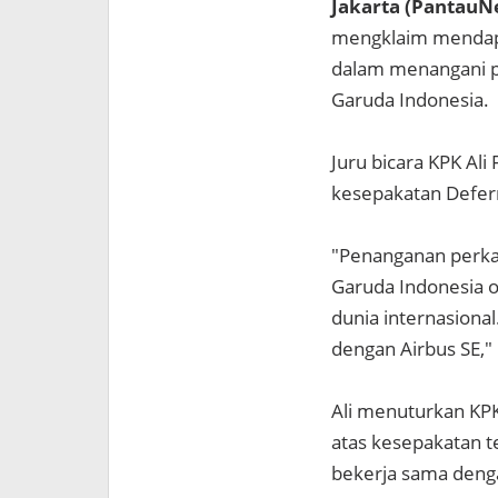
Jakarta (PantauN
mengklaim mendapat
dalam menangani p
Garuda Indonesia.
Juru bicara KPK Al
kesepakatan Defer
"Penanganan perka
Garuda Indonesia o
dunia internasiona
dengan Airbus SE," 
Ali menuturkan KPK
atas kesepakatan t
bekerja sama denga