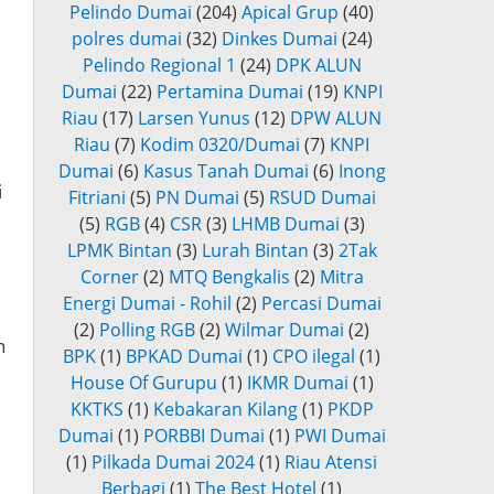
Pelindo Dumai
(204)
Apical Grup
(40)
polres dumai
(32)
Dinkes Dumai
(24)
Pelindo Regional 1
(24)
DPK ALUN
Dumai
(22)
Pertamina Dumai
(19)
KNPI
Riau
(17)
Larsen Yunus
(12)
DPW ALUN
Riau
(7)
Kodim 0320/Dumai
(7)
KNPI
Dumai
(6)
Kasus Tanah Dumai
(6)
Inong
i
Fitriani
(5)
PN Dumai
(5)
RSUD Dumai
(5)
RGB
(4)
CSR
(3)
LHMB Dumai
(3)
LPMK Bintan
(3)
Lurah Bintan
(3)
2Tak
Corner
(2)
MTQ Bengkalis
(2)
Mitra
Energi Dumai - Rohil
(2)
Percasi Dumai
(2)
Polling RGB
(2)
Wilmar Dumai
(2)
h
BPK
(1)
BPKAD Dumai
(1)
CPO ilegal
(1)
House Of Gurupu
(1)
IKMR Dumai
(1)
KKTKS
(1)
Kebakaran Kilang
(1)
PKDP
Dumai
(1)
PORBBI Dumai
(1)
PWI Dumai
(1)
Pilkada Dumai 2024
(1)
Riau Atensi
Berbagi
(1)
The Best Hotel
(1)