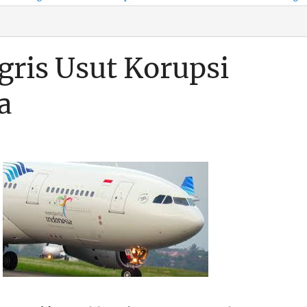
KSO, Integritas Aparatur
untuk Kenyamanan Arus
Pemalsuan Paspor, Po
Dipertaruhkan
Balik
Dumai Diminta
Transparan Soal D
gris Usut Korupsi
a