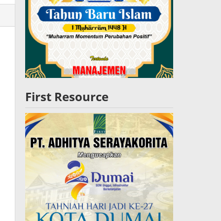
lres
W
First Resource