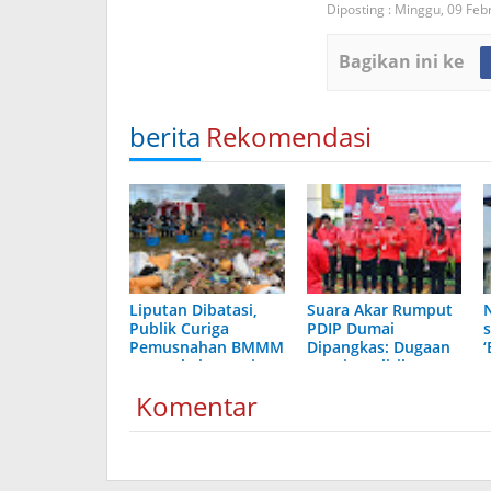
Diposting :
Minggu, 09 Feb
Bagikan ini ke
berita
Rekomendasi
Liputan Dibatasi,
Suara Akar Rumput
Publik Curiga
PDIP Dumai
Pemusnahan BMMM
Dipangkas: Dugaan
Bea Cukai Dumai
Desain Politik
Tak Transparan
Memenangkan
C
Komentar
Bahari