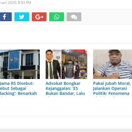
ruari 2020,
8:03 PM
Nama RS Disebut-
Advokat Bongkar
Pakai Jubah Moral,
sebut Sebagai
Kejanggalan: ‘ES
Jalankan Operasi
‘Backing’: Benarkah
Bukan Bandar, Lalu
Politik: Fenomena
Oknum P2 Bea
Siapa Bos
Aktivis Palsu
ukai Terlibat Suplai
Besarnya?’
Mencuat di Riau
Rokok Ilegal?