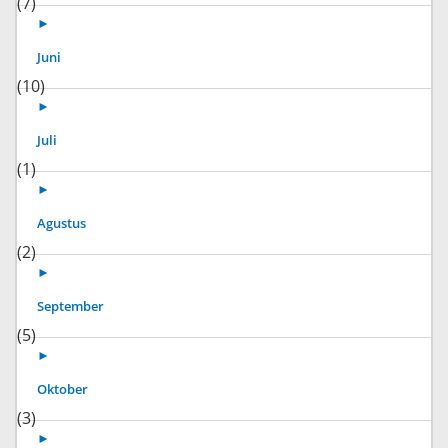
(7)
►
Juni
(10)
►
Juli
(1)
►
Agustus
(2)
►
September
(5)
►
Oktober
(3)
►