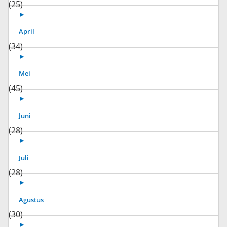
(25)
►
April
(34)
►
Mei
(45)
►
Juni
(28)
►
Juli
(28)
►
Agustus
(30)
►