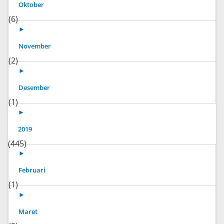
Oktober
(6)
►
November
(2)
►
Desember
(1)
►
2019
(445)
►
Februari
(1)
►
Maret