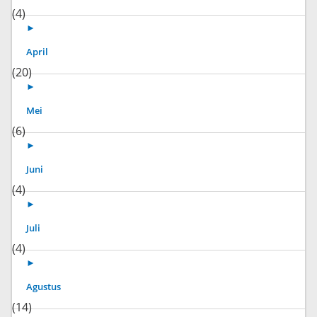
(4)
►
April
(20)
►
Mei
(6)
►
Juni
(4)
►
Juli
(4)
►
Agustus
(14)