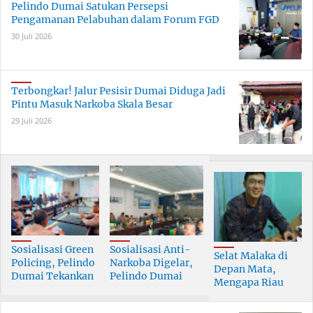
Pelindo Dumai Satukan Persepsi
Pengamanan Pelabuhan dalam Forum FGD
30 Juli 2026
Terbongkar! Jalur Pesisir Dumai Diduga Jadi
Pintu Masuk Narkoba Skala Besar
29 Juli 2026
Sosialisasi Green
Sosialisasi Anti-
Selat Malaka di
Policing, Pelindo
Narkoba Digelar,
Depan Mata,
Dumai Tekankan
Pelindo Dumai
Mengapa Riau
Tanggung Jawab
Prioritaskan SDM
Pesisir Masih
Bersama
Berkualitas
Tertinggal?