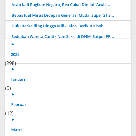
Acap Kali Rugikan Negara, Bea Cukai Dinilai 'Acuh'...
Bebas Jual Miras Didepan Generasi Muda, Super 21 S...
Dulu Berkeliling Hingga Miliki Kios, Berikut Kisah...
Sediakan Wanita Cantik Nan Seksi di DHM, Satpol PP...
►
2025
(298)
►
Januari
(9)
►
Februari
(12)
►
Maret