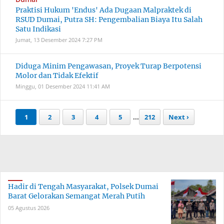
Praktisi Hukum 'Endus' Ada Dugaan Malpraktek di
RSUD Dumai, Putra SH: Pengembalian Biaya Itu Salah
Satu Indikasi
Jumat, 13 Desember 2024
7:27 PM
Diduga Minim Pengawasan, Proyek Turap Berpotensi
Molor dan Tidak Efektif
Minggu, 01 Desember 2024
11:41 AM
1
2
3
4
5
...
212
Next ›
Hadir di Tengah Masyarakat, Polsek Dumai
Barat Gelorakan Semangat Merah Putih
05 Agustus 2026