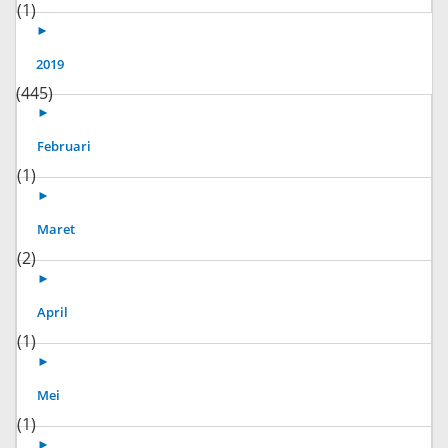
(1)
►
2019
(445)
►
Februari
(1)
►
Maret
(2)
►
April
(1)
►
Mei
(1)
►