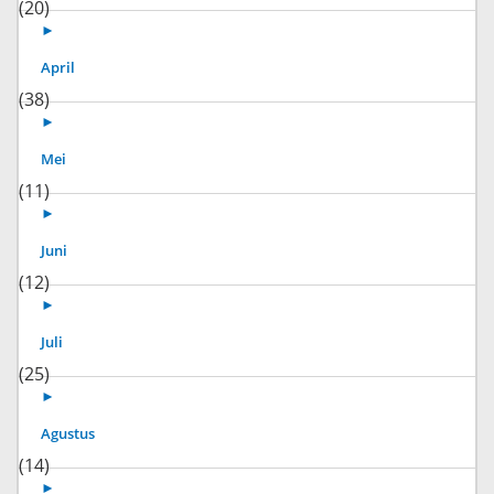
(20)
►
April
(38)
►
Mei
(11)
►
Juni
(12)
►
Juli
(25)
►
Agustus
(14)
►