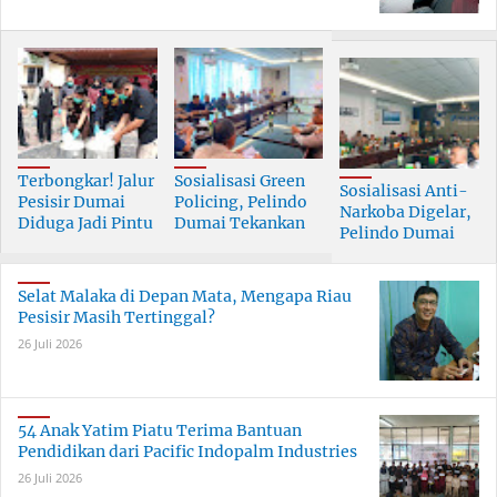
Terbongkar! Jalur
Sosialisasi Green
Sosialisasi Anti-
Pesisir Dumai
Policing, Pelindo
Narkoba Digelar,
Diduga Jadi Pintu
Dumai Tekankan
Pelindo Dumai
Masuk Narkoba
Tanggung Jawab
Prioritaskan SDM
Skala Besar
Bersama
Berkualitas
Selat Malaka di Depan Mata, Mengapa Riau
Pesisir Masih Tertinggal?
26 Juli 2026
54 Anak Yatim Piatu Terima Bantuan
Pendidikan dari Pacific Indopalm Industries
26 Juli 2026