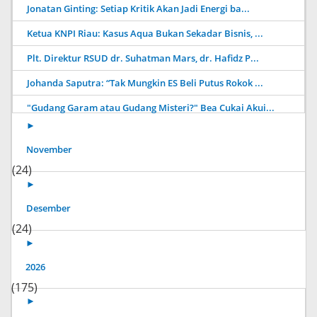
Jonatan Ginting: Setiap Kritik Akan Jadi Energi ba...
Ketua KNPI Riau: Kasus Aqua Bukan Sekadar Bisnis, ...
Plt. Direktur RSUD dr. Suhatman Mars, dr. Hafidz P...
Johanda Saputra: “Tak Mungkin ES Beli Putus Rokok ...
"Gudang Garam atau Gudang Misteri?" Bea Cukai Akui...
►
November
(24)
►
Desember
(24)
►
2026
(175)
►