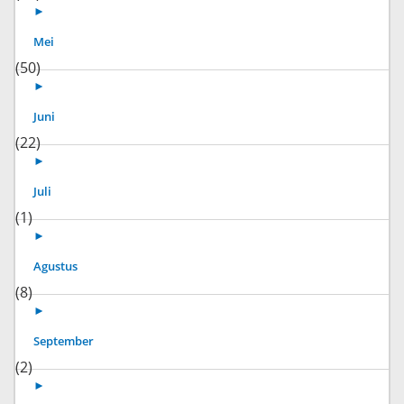
►
Mei
(50)
►
Juni
(22)
►
Juli
(1)
►
Agustus
(8)
►
September
(2)
►