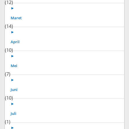
(12)
►
Maret
(14)
►
April
(10)
►
Mei
(7)
►
Juni
(10)
►
Juli
(1)
►