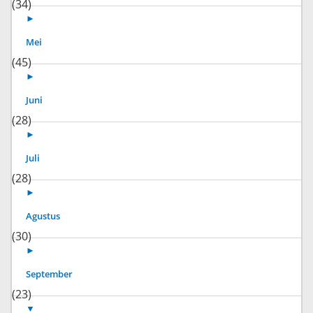
(34)
►
Mei
(45)
►
Juni
(28)
►
Juli
(28)
►
Agustus
(30)
►
September
(23)
▼