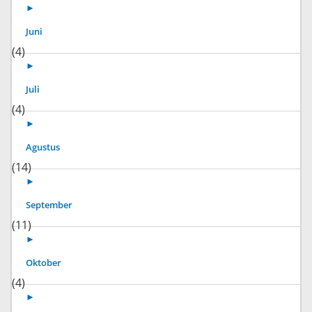
►
Juni
(4)
►
Juli
(4)
►
Agustus
(14)
►
September
(11)
►
Oktober
(4)
►