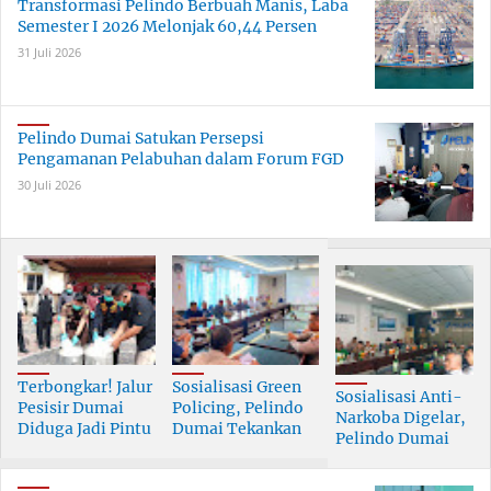
Transformasi Pelindo Berbuah Manis, Laba
Semester I 2026 Melonjak 60,44 Persen
31 Juli 2026
Pelindo Dumai Satukan Persepsi
Pengamanan Pelabuhan dalam Forum FGD
30 Juli 2026
Terbongkar! Jalur
Sosialisasi Green
Sosialisasi Anti-
Pesisir Dumai
Policing, Pelindo
Narkoba Digelar,
Diduga Jadi Pintu
Dumai Tekankan
Pelindo Dumai
Masuk Narkoba
Tanggung Jawab
Prioritaskan SDM
Skala Besar
Bersama
Berkualitas