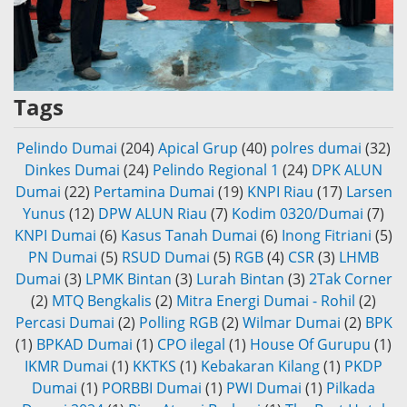
Tags
Pelindo Dumai
(204)
Apical Grup
(40)
polres dumai
(32)
Dinkes Dumai
(24)
Pelindo Regional 1
(24)
DPK ALUN
Dumai
(22)
Pertamina Dumai
(19)
KNPI Riau
(17)
Larsen
Yunus
(12)
DPW ALUN Riau
(7)
Kodim 0320/Dumai
(7)
KNPI Dumai
(6)
Kasus Tanah Dumai
(6)
Inong Fitriani
(5)
PN Dumai
(5)
RSUD Dumai
(5)
RGB
(4)
CSR
(3)
LHMB
Dumai
(3)
LPMK Bintan
(3)
Lurah Bintan
(3)
2Tak Corner
(2)
MTQ Bengkalis
(2)
Mitra Energi Dumai - Rohil
(2)
Percasi Dumai
(2)
Polling RGB
(2)
Wilmar Dumai
(2)
BPK
(1)
BPKAD Dumai
(1)
CPO ilegal
(1)
House Of Gurupu
(1)
IKMR Dumai
(1)
KKTKS
(1)
Kebakaran Kilang
(1)
PKDP
Dumai
(1)
PORBBI Dumai
(1)
PWI Dumai
(1)
Pilkada