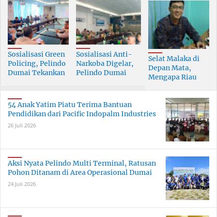
Sosialisasi Green
Sosialisasi Anti-
Selat Malaka di
Policing, Pelindo
Narkoba Digelar,
Depan Mata,
Dumai Tekankan
Pelindo Dumai
Mengapa Riau
Tanggung Jawab
Prioritaskan SDM
Pesisir Masih
Bersama
Berkualitas
Tertinggal?
54 Anak Yatim Piatu Terima Bantuan
Pendidikan dari Pacific Indopalm Industries
26 Juli 2026
Aksi Nyata Pelindo Multi Terminal, Ratusan
Pohon Ditanam di Area Operasional Dumai
24 Juli 2026