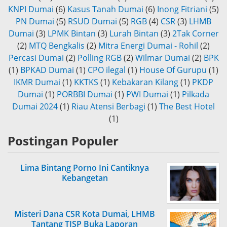
KNPI Dumai
(6)
Kasus Tanah Dumai
(6)
Inong Fitriani
(5)
PN Dumai
(5)
RSUD Dumai
(5)
RGB
(4)
CSR
(3)
LHMB
Dumai
(3)
LPMK Bintan
(3)
Lurah Bintan
(3)
2Tak Corner
(2)
MTQ Bengkalis
(2)
Mitra Energi Dumai - Rohil
(2)
Percasi Dumai
(2)
Polling RGB
(2)
Wilmar Dumai
(2)
BPK
(1)
BPKAD Dumai
(1)
CPO ilegal
(1)
House Of Gurupu
(1)
IKMR Dumai
(1)
KKTKS
(1)
Kebakaran Kilang
(1)
PKDP
Dumai
(1)
PORBBI Dumai
(1)
PWI Dumai
(1)
Pilkada
Dumai 2024
(1)
Riau Atensi Berbagi
(1)
The Best Hotel
(1)
Postingan Populer
Lima Bintang Porno Ini Cantiknya
Kebangetan
Misteri Dana CSR Kota Dumai, LHMB
Tantang TJSP Buka Laporan