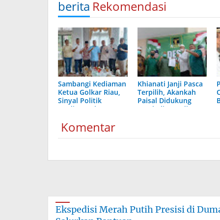
berita
Rekomendasi
Sambangi Kediaman
Khianati Janji Pasca
P
Ketua Golkar Riau,
Terpilih, Akankah
Sinyal Politik
Paisal Didukung
Ferdiansyah -
Kembali PPP di
Ferianto akan Maju
Pilkada Dumai 2024?
Komentar
Bersama di Pilkada
Dumai 2024
Ekspedisi Merah Putih Presisi di Du