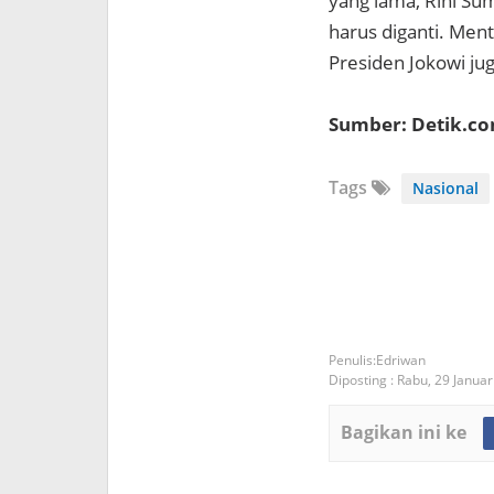
yang lama, Rini Su
harus diganti. Men
Presiden Jokowi jug
Sumber: Detik.c
Tags
Nasional
Edriwan
Diposting :
Rabu, 29 Januar
Bagikan ini ke