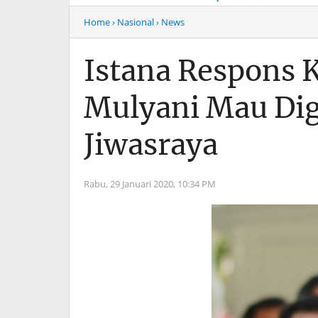
Musim Mas Harus
Menyentuh “Kelas Atas”
Bertanggung Jawab
Hiburan Malam
Home
› Nasional
› News
Istana Respons K
Mulyani Mau Dig
Jiwasraya
Rabu, 29 Januari 2020,
10:34 PM