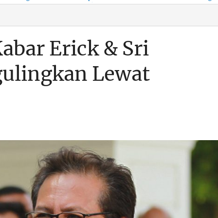
KSO, Integritas Aparatur
untuk Kenyamanan Arus
Pemalsuan Paspor, Po
Dipertaruhkan
Balik
Dumai Diminta
Transparan Soal D
abar Erick & Sri
ulingkan Lewat