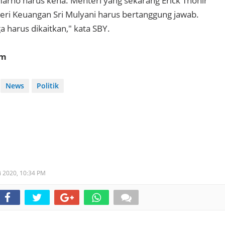
marno harus kena. Menteri yang sekarang Erick Thohir
teri Keuangan Sri Mulyani harus bertanggung jawab.
a harus dikaitkan," kata SBY.
om
News
Politik
i 2020,
10:34 PM