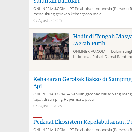
Salurkan Bantuan
ONLINERIAU.COM – PT Pelabuhan Indonesia (Persero) 
mendukung gerakan kebangsaan mela ...
07 Agustus 2026
Hadir di Tengah Masy
Merah Putih
ONLINERIAU.COM — Dalam rangka
Indonesia, Polsek Dumai Barat me
Kebakaran Gerobak Bakso di Sampin
Api
ONLINERIAU.COM — Sebuah gerobak bakso yang menggun
tepat di samping Hypermart, pada ...
05 Agustus 2026
Perkuat Ekosistem Kepelabuhanan, P
ONLINERIAU.COM – PT Pelabuhan Indonesia (Persero) Re