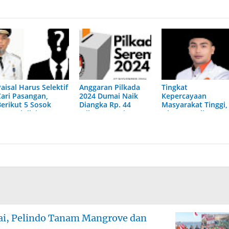
aisal Harus Selektif
Anggaran Pilkada
Tingkat
Cari Pasangan,
2024 Dumai Naik
Kepercayaan
Berikut 5 Sosok
Diangka Rp. 44
Masyarakat Tinggi,
yang Dinilai Pantas
Milyar, Darwis :
Ichwan Hadi
Mendampingi Sang
Disesuaikan Dengan
Kembali Duduki
Petahana di Pilkada
Standar Kebutuhan
Kursi Lembaga
Dumai 2024
DPRD Kota Dumai
Periode 2024-2029
mai, Pelindo Tanam Mangrove dan