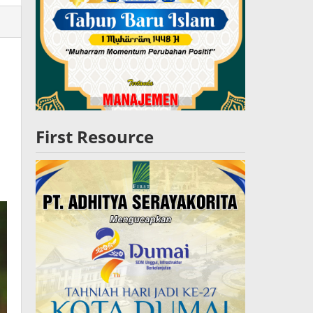
lres
W
First Resource