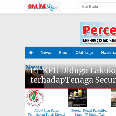
-->
News
Riau
Olahraga
Nasiona
News
PT KFU Diduga Lakuka
terhadapTenaga Secur
ALUN Riau Desak
Sorotan Keras! Penertiban
Penindakan Total: Direksi
Satpol PP Dinilai Tak