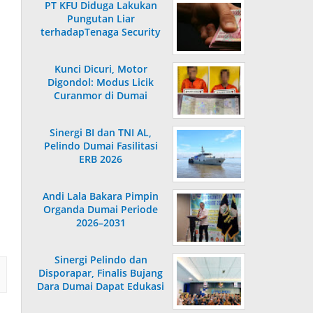
PT KFU Diduga Lakukan
Pungutan Liar
terhadapTenaga Security
di Dumai
Kunci Dicuri, Motor
Digondol: Modus Licik
Curanmor di Dumai
Terungkap
Sinergi BI dan TNI AL,
Pelindo Dumai Fasilitasi
ERB 2026
Andi Lala Bakara Pimpin
Organda Dumai Periode
2026–2031
Sinergi Pelindo dan
Disporapar, Finalis Bujang
Dara Dumai Dapat Edukasi
Kepelabuhanan