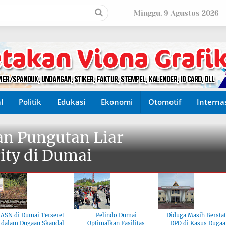
Minggu, 9 Agustus 2026
l
Politik
Edukasi
Ekonomi
Otomotif
Interna
n Pungutan Liar
ity di Dumai
ASN di Dumai Terseret
Pelindo Dumai
Diduga Masih Bersta
dalam Dugaan Skandal
Optimalkan Fasilitas
DPO di Kasus Dugaa