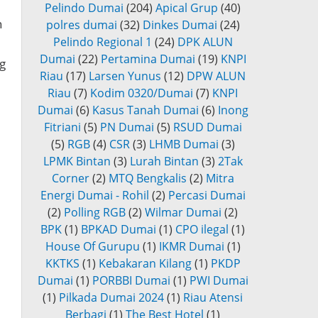
Pelindo Dumai
(204)
Apical Grup
(40)
n
polres dumai
(32)
Dinkes Dumai
(24)
Pelindo Regional 1
(24)
DPK ALUN
Dumai
(22)
Pertamina Dumai
(19)
KNPI
g
Riau
(17)
Larsen Yunus
(12)
DPW ALUN
Riau
(7)
Kodim 0320/Dumai
(7)
KNPI
Dumai
(6)
Kasus Tanah Dumai
(6)
Inong
Fitriani
(5)
PN Dumai
(5)
RSUD Dumai
(5)
RGB
(4)
CSR
(3)
LHMB Dumai
(3)
LPMK Bintan
(3)
Lurah Bintan
(3)
2Tak
Corner
(2)
MTQ Bengkalis
(2)
Mitra
Energi Dumai - Rohil
(2)
Percasi Dumai
(2)
Polling RGB
(2)
Wilmar Dumai
(2)
BPK
(1)
BPKAD Dumai
(1)
CPO ilegal
(1)
House Of Gurupu
(1)
IKMR Dumai
(1)
KKTKS
(1)
Kebakaran Kilang
(1)
PKDP
Dumai
(1)
PORBBI Dumai
(1)
PWI Dumai
(1)
Pilkada Dumai 2024
(1)
Riau Atensi
Berbagi
(1)
The Best Hotel
(1)