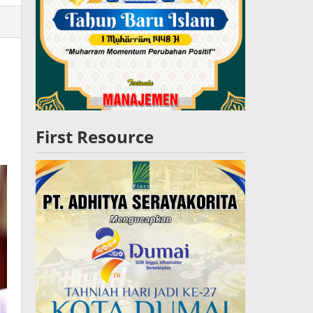
lres
W
First Resource