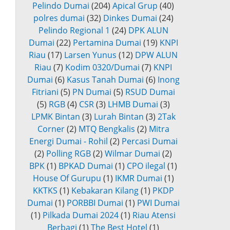
Pelindo Dumai
(204)
Apical Grup
(40)
polres dumai
(32)
Dinkes Dumai
(24)
Pelindo Regional 1
(24)
DPK ALUN
Dumai
(22)
Pertamina Dumai
(19)
KNPI
Riau
(17)
Larsen Yunus
(12)
DPW ALUN
Riau
(7)
Kodim 0320/Dumai
(7)
KNPI
Dumai
(6)
Kasus Tanah Dumai
(6)
Inong
Fitriani
(5)
PN Dumai
(5)
RSUD Dumai
(5)
RGB
(4)
CSR
(3)
LHMB Dumai
(3)
LPMK Bintan
(3)
Lurah Bintan
(3)
2Tak
Corner
(2)
MTQ Bengkalis
(2)
Mitra
Energi Dumai - Rohil
(2)
Percasi Dumai
(2)
Polling RGB
(2)
Wilmar Dumai
(2)
BPK
(1)
BPKAD Dumai
(1)
CPO ilegal
(1)
House Of Gurupu
(1)
IKMR Dumai
(1)
KKTKS
(1)
Kebakaran Kilang
(1)
PKDP
Dumai
(1)
PORBBI Dumai
(1)
PWI Dumai
(1)
Pilkada Dumai 2024
(1)
Riau Atensi
Berbagi
(1)
The Best Hotel
(1)