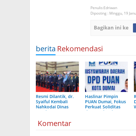
Edriwan
Diposting :
Minggu, 19 Jan
Bagikan ini ke
berita
Rekomendasi
Resmi Dilantik, dr.
Haslinar Pimpin
Syaiful Kembali
PUAN Dumai, Fokus
Nahkodai Dinas
Perkuat Soliditas
Kesehatan Kota
dan Pemberdayaan
Dumai
Perempuan
Komentar