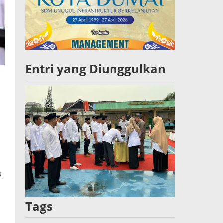
Entri yang Diunggulkan
u
Tags