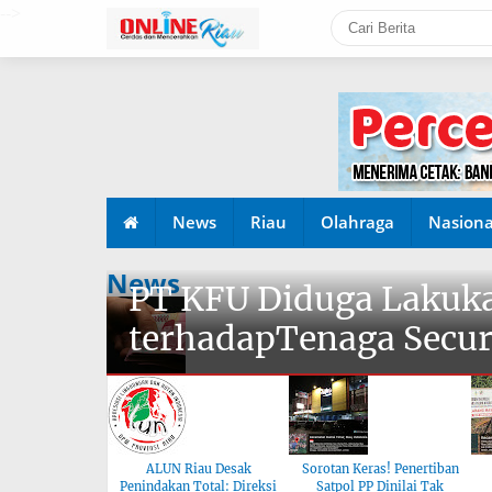
-->
News
Riau
Olahraga
Nasiona
News
PT KFU Diduga Lakuka
terhadapTenaga Secur
ALUN Riau Desak
Sorotan Keras! Penertiban
Penindakan Total: Direksi
Satpol PP Dinilai Tak