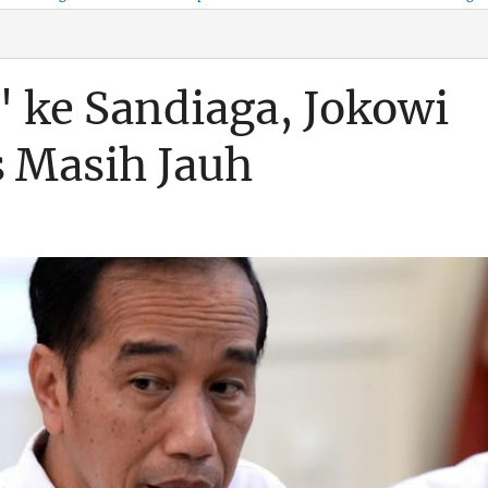
KSO, Integritas Aparatur
untuk Kenyamanan Arus
Pemalsuan Paspor, Po
Dipertaruhkan
Balik
Dumai Diminta
Transparan Soal D
' ke Sandiaga, Jokowi
s Masih Jauh