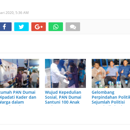
uari 2020,
5:36 AM
Rumah PAN Dumai
Wujud Kepedulian
Gelombang
Dipadati Kader dan
Sosial, PAN Dumai
Perpindahan Politi
Warga dalam
Santuni 100 Anak
Sejumlah Politisi
Agenda Buka
Yatim
Dumai Dikabarkan
Bersama Ramadan
Merapat ke PAN