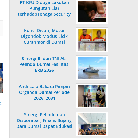
PT KFU Diduga Lakukan
Pungutan Liar
terhadapTenaga Security
di Dumai
Kunci Dicuri, Motor
Digondol: Modus Licik
Curanmor di Dumai
Terungkap
Sinergi BI dan TNI AL,
Pelindo Dumai Fasilitasi
ERB 2026
Andi Lala Bakara Pimpin
Organda Dumai Periode
2026–2031
k,
Sinergi Pelindo dan
Disporapar, Finalis Bujang
Dara Dumai Dapat Edukasi
Kepelabuhanan