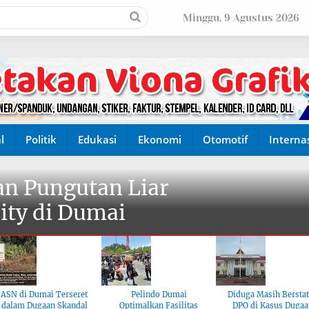
Minggu, 9 Agustus 2026
l
Politik
Edukasi
Ekonomi
Otomotif
Interna
n Pungutan Liar
ity di Dumai
ASN di Dumai Terseret
Pelindo Dumai
Diduga Masih Bersta
dalam Dugaan Skandal
Optimalkan Fasilitas
DPO di Kasus Dugaa