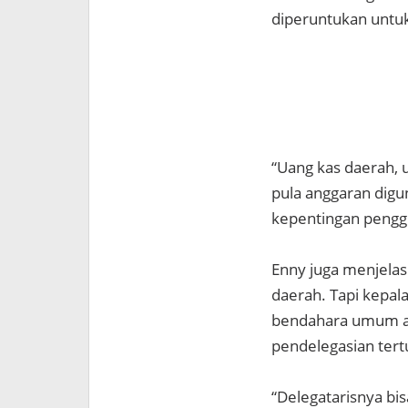
diperuntukan untu
“Uang kas daerah, 
pula anggaran digu
kepentingan penggun
Enny juga menjelas
daerah. Tapi kepal
bendahara umum a
pendelegasian tertu
“Delegatarisnya b