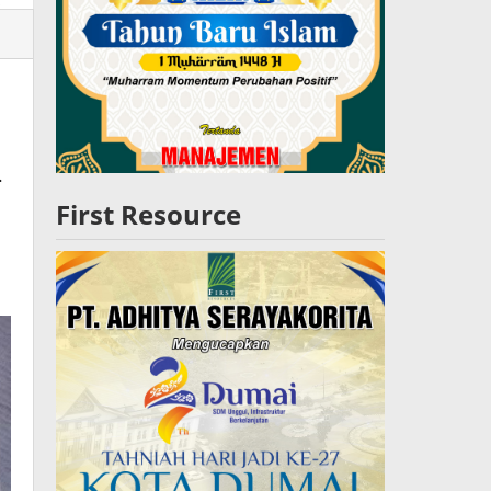
lres
W
h
First Resource