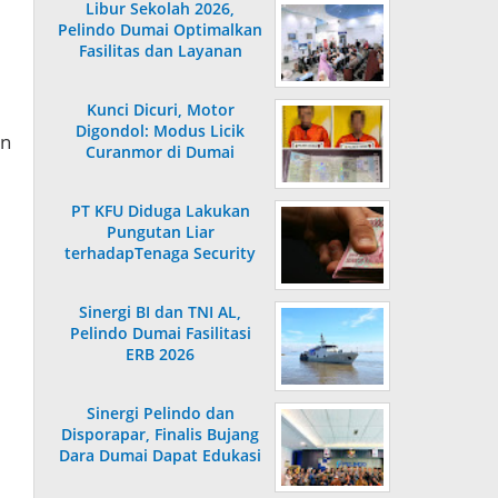
Libur Sekolah 2026,
Pelindo Dumai Optimalkan
Fasilitas dan Layanan
Penumpang
Kunci Dicuri, Motor
Digondol: Modus Licik
an
Curanmor di Dumai
Terungkap
PT KFU Diduga Lakukan
Pungutan Liar
terhadapTenaga Security
di Dumai
Sinergi BI dan TNI AL,
Pelindo Dumai Fasilitasi
ERB 2026
Sinergi Pelindo dan
Disporapar, Finalis Bujang
Dara Dumai Dapat Edukasi
Kepelabuhanan