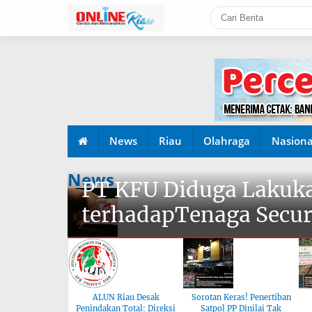
-->
News
Riau
Olahraga
Nasiona
News
PT KFU Diduga Lakuka
terhadapTenaga Secur
ALUN Riau Desak
Sorotan Keras! Penertiban
Penindakan Total: Direksi
Satpol PP Dinilai Tak