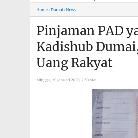
Musim Mas Harus
Menyentuh “Kelas Atas”
Bertanggung Jawab
Hiburan Malam
Home
› Dumai
› News
Pinjaman PAD y
Kadishub Dumai,
Uang Rakyat
Minggu, 19 Januari 2020,
2:50 AM