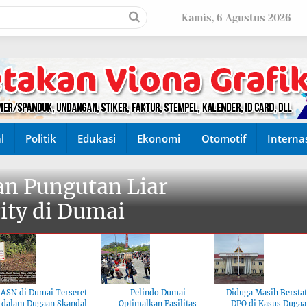
Kamis, 6 Agustus 2026
l
Politik
Edukasi
Ekonomi
Otomotif
Interna
n Pungutan Liar
ity di Dumai
ASN di Dumai Terseret
Pelindo Dumai
Diduga Masih Bersta
dalam Dugaan Skandal
Optimalkan Fasilitas
DPO di Kasus Dugaa