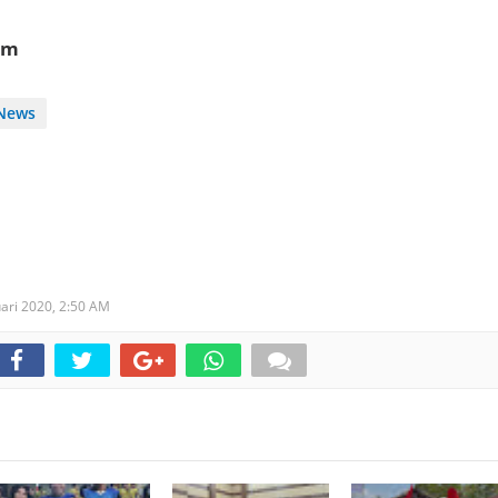
om
News
uari 2020,
2:50 AM