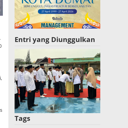
.
Entri yang Diunggulkan
0
,
as
Tags