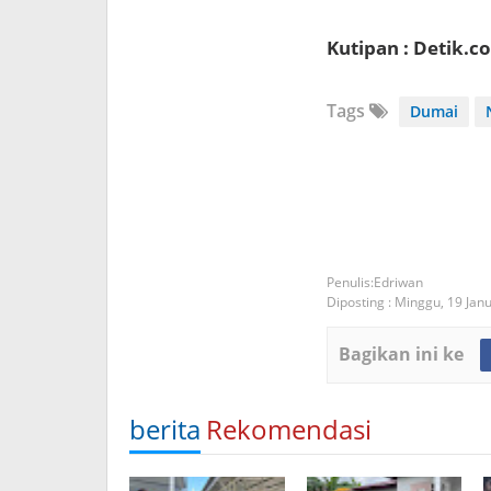
Kutipan : Detik.c
Tags
Dumai
Edriwan
Diposting :
Minggu, 19 Jan
Bagikan ini ke
berita
Rekomendasi