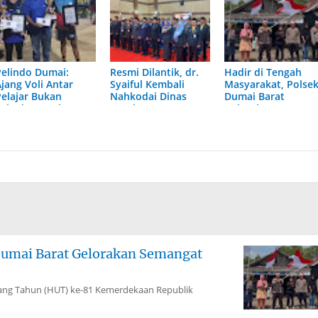
Pelindo Dumai:
Resmi Dilantik, dr.
Hadir di Tengah
Ajang Voli Antar
Syaiful Kembali
Masyarakat, Polse
Pelajar Bukan
Nahkodai Dinas
Dumai Barat
Sekadar Lomba,
Kesehatan Kota
Gelorakan
Tapi Investasi Masa
Dumai
Semangat Merah
Depan
Putih
Dumai Barat Gelorakan Semangat
g Tahun (HUT) ke-81 Kemerdekaan Republik