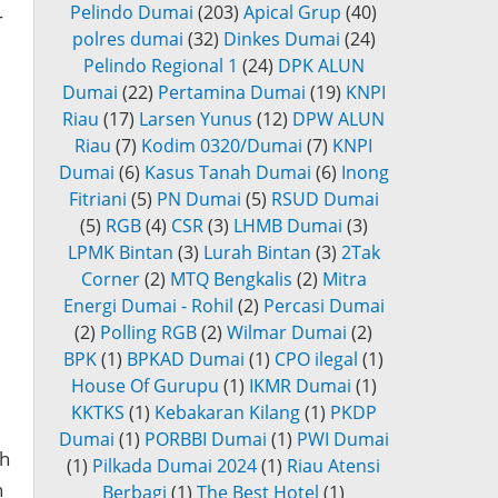
Pelindo Dumai
(203)
Apical Grup
(40)
T
polres dumai
(32)
Dinkes Dumai
(24)
Pelindo Regional 1
(24)
DPK ALUN
Dumai
(22)
Pertamina Dumai
(19)
KNPI
Riau
(17)
Larsen Yunus
(12)
DPW ALUN
Riau
(7)
Kodim 0320/Dumai
(7)
KNPI
Dumai
(6)
Kasus Tanah Dumai
(6)
Inong
Fitriani
(5)
PN Dumai
(5)
RSUD Dumai
(5)
RGB
(4)
CSR
(3)
LHMB Dumai
(3)
LPMK Bintan
(3)
Lurah Bintan
(3)
2Tak
Corner
(2)
MTQ Bengkalis
(2)
Mitra
Energi Dumai - Rohil
(2)
Percasi Dumai
(2)
Polling RGB
(2)
Wilmar Dumai
(2)
BPK
(1)
BPKAD Dumai
(1)
CPO ilegal
(1)
House Of Gurupu
(1)
IKMR Dumai
(1)
KKTKS
(1)
Kebakaran Kilang
(1)
PKDP
Dumai
(1)
PORBBI Dumai
(1)
PWI Dumai
ah
(1)
Pilkada Dumai 2024
(1)
Riau Atensi
h
Berbagi
(1)
The Best Hotel
(1)