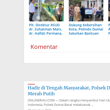
Plt. Direktur RSUD
Dukung Kebersihan
dr. Suhatman Mars,
Kota, Pelindo Dumai
dr. Hafidz Permana,
Salurkan Bantuan
Pimpin Apel
Motor Sampah
Bersama Satpam
Komentar
dan BKO TNI-Polri
Hadir di Tengah Masyarakat, Polsek 
Merah Putih
ONLINERIAU.COM — Dalam rangka menyambut Hari Ulan
Indonesia, Polsek Dumai Barat melaksanak ...
05 Agustus 2026