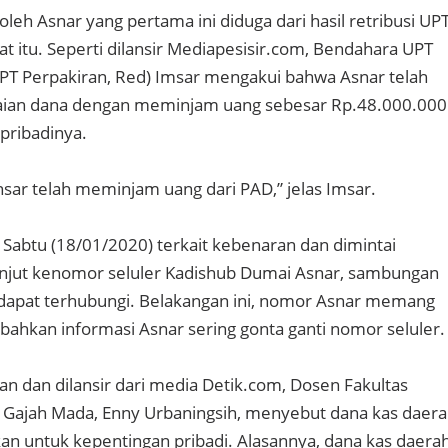
leh Asnar yang pertama ini diduga dari hasil retribusi UP
t itu. Seperti dilansir Mediapesisir.com, Bendahara UPT
PT Perpakiran, Red) Imsar mengakui bahwa Asnar telah
ian dana dengan meminjam uang sebesar Rp.48.000.000
pribadinya.
ar telah meminjam uang dari PAD,” jelas Imsar.
i Sabtu (18/01/2020) terkait kebenaran dan dimintai
anjut kenomor seluler Kadishub Dumai Asnar, sambungan
dapat terhubungi. Belakangan ini, nomor Asnar memang
 bahkan informasi Asnar sering gonta ganti nomor seluler.
n dan dilansir dari media Detik.com, Dosen Fakultas
 Gajah Mada, Enny Urbaningsih, menyebut dana kas daer
kan untuk kepentingan pribadi. Alasannya, dana kas daera