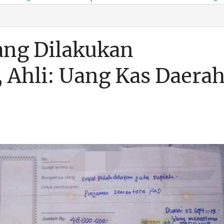
KSO, Integritas Aparatur
untuk Kenyamanan Arus
Pemalsuan Paspor, Po
Dipertaruhkan
Balik
Dumai Diminta
Transparan Soal D
ang Dilakukan
 Ahli: Uang Kas Daera