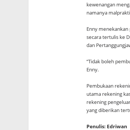
kewenangan mengatu
namanya malpraktik
Enny menekankan p
secara tertulis ke
dan Pertanggungja
“Tidak boleh pembu
Enny.
Pembukaan rekening 
utama rekening kas
rekening pengeluar
yang diberikan tert
Penulis: Edriwan