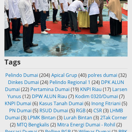
Tags
Pelindo Dumai
(204)
Apical Grup
(40)
polres dumai
(32)
Dinkes Dumai
(24)
Pelindo Regional 1
(24)
DPK ALUN
Dumai
(22)
Pertamina Dumai
(19)
KNPI Riau
(17)
Larsen
Yunus
(12)
DPW ALUN Riau
(7)
Kodim 0320/Dumai
(7)
KNPI Dumai
(6)
Kasus Tanah Dumai
(6)
Inong Fitriani
(5)
PN Dumai
(5)
RSUD Dumai
(5)
RGB
(4)
CSR
(3)
LHMB
Dumai
(3)
LPMK Bintan
(3)
Lurah Bintan
(3)
2Tak Corner
(2)
MTQ Bengkalis
(2)
Mitra Energi Dumai - Rohil
(2)
Percasi Dumai
(2)
Polling RGB
(2)
Wilmar Dumai
(2)
BPK