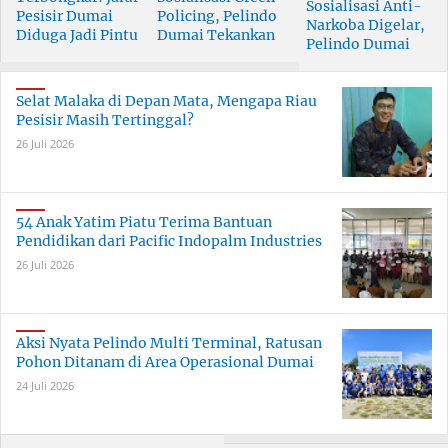
Sosialisasi Anti-
Pesisir Dumai
Policing, Pelindo
Narkoba Digelar,
Diduga Jadi Pintu
Dumai Tekankan
Pelindo Dumai
Masuk Narkoba
Tanggung Jawab
Prioritaskan SDM
Skala Besar
Bersama
Berkualitas
Selat Malaka di Depan Mata, Mengapa Riau
Pesisir Masih Tertinggal?
26 Juli 2026
54 Anak Yatim Piatu Terima Bantuan
Pendidikan dari Pacific Indopalm Industries
26 Juli 2026
Aksi Nyata Pelindo Multi Terminal, Ratusan
Pohon Ditanam di Area Operasional Dumai
24 Juli 2026