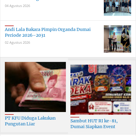
04 Agustus 2026
Andi Lala Bakara Pimpin Organda Dumai
Periode 2026–2031
02 Agustus 2026
PT KFU Diduga Lakukan
Sambut HUT RI ke-81,
Pungutan Liar
Dumai Siapkan Event
terhadapTenaga Security di
Meriah Selama 30 Hari
Dumai