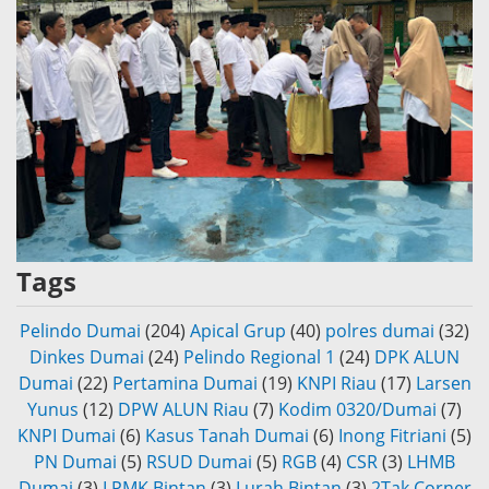
Tags
Pelindo Dumai
(204)
Apical Grup
(40)
polres dumai
(32)
Dinkes Dumai
(24)
Pelindo Regional 1
(24)
DPK ALUN
Dumai
(22)
Pertamina Dumai
(19)
KNPI Riau
(17)
Larsen
Yunus
(12)
DPW ALUN Riau
(7)
Kodim 0320/Dumai
(7)
KNPI Dumai
(6)
Kasus Tanah Dumai
(6)
Inong Fitriani
(5)
PN Dumai
(5)
RSUD Dumai
(5)
RGB
(4)
CSR
(3)
LHMB
Dumai
(3)
LPMK Bintan
(3)
Lurah Bintan
(3)
2Tak Corner