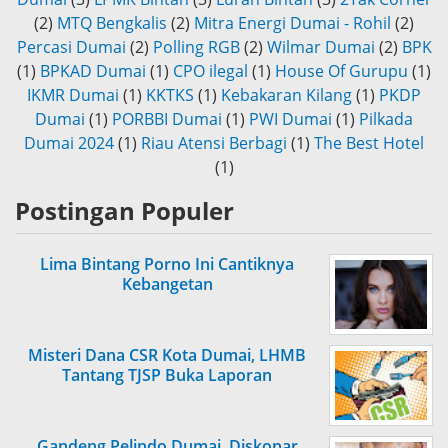
(2)
MTQ Bengkalis
(2)
Mitra Energi Dumai - Rohil
(2)
Percasi Dumai
(2)
Polling RGB
(2)
Wilmar Dumai
(2)
BPK
(1)
BPKAD Dumai
(1)
CPO ilegal
(1)
House Of Gurupu
(1)
IKMR Dumai
(1)
KKTKS
(1)
Kebakaran Kilang
(1)
PKDP
Dumai
(1)
PORBBI Dumai
(1)
PWI Dumai
(1)
Pilkada
Dumai 2024
(1)
Riau Atensi Berbagi
(1)
The Best Hotel
(1)
Postingan Populer
Lima Bintang Porno Ini Cantiknya
Kebangetan
Misteri Dana CSR Kota Dumai, LHMB
Tantang TJSP Buka Laporan
Gandeng Pelindo Dumai, Diskopar