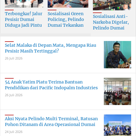
Terbongkar! Jalur
Sosialisasi Green
Sosialisasi Anti-
Pesisir Dumai
Policing, Pelindo
Narkoba Digelar,
Diduga Jadi Pintu
Dumai Tekankan
Pelindo Dumai
Masuk Narkoba
Tanggung Jawab
Prioritaskan SDM
Skala Besar
Bersama
Berkualitas
Selat Malaka di Depan Mata, Mengapa Riau
Pesisir Masih Tertinggal?
26 Juli 2026
54 Anak Yatim Piatu Terima Bantuan
Pendidikan dari Pacific Indopalm Industries
26 Juli 2026
Aksi Nyata Pelindo Multi Terminal, Ratusan
Pohon Ditanam di Area Operasional Dumai
24 Juli 2026