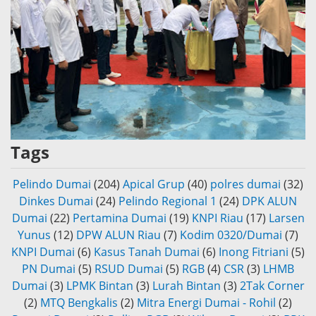
Tags
Pelindo Dumai
(204)
Apical Grup
(40)
polres dumai
(32)
Dinkes Dumai
(24)
Pelindo Regional 1
(24)
DPK ALUN
Dumai
(22)
Pertamina Dumai
(19)
KNPI Riau
(17)
Larsen
Yunus
(12)
DPW ALUN Riau
(7)
Kodim 0320/Dumai
(7)
KNPI Dumai
(6)
Kasus Tanah Dumai
(6)
Inong Fitriani
(5)
PN Dumai
(5)
RSUD Dumai
(5)
RGB
(4)
CSR
(3)
LHMB
Dumai
(3)
LPMK Bintan
(3)
Lurah Bintan
(3)
2Tak Corner
(2)
MTQ Bengkalis
(2)
Mitra Energi Dumai - Rohil
(2)