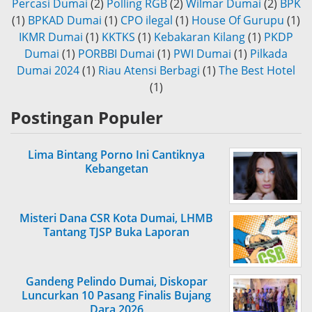
Percasi Dumai
(2)
Polling RGB
(2)
Wilmar Dumai
(2)
BPK
(1)
BPKAD Dumai
(1)
CPO ilegal
(1)
House Of Gurupu
(1)
IKMR Dumai
(1)
KKTKS
(1)
Kebakaran Kilang
(1)
PKDP
Dumai
(1)
PORBBI Dumai
(1)
PWI Dumai
(1)
Pilkada
Dumai 2024
(1)
Riau Atensi Berbagi
(1)
The Best Hotel
(1)
Postingan Populer
Lima Bintang Porno Ini Cantiknya
Kebangetan
Misteri Dana CSR Kota Dumai, LHMB
Tantang TJSP Buka Laporan
Gandeng Pelindo Dumai, Diskopar
Luncurkan 10 Pasang Finalis Bujang
Dara 2026