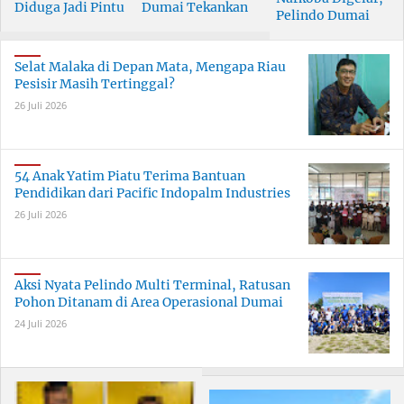
Diduga Jadi Pintu
Dumai Tekankan
Pelindo Dumai
Masuk Narkoba
Tanggung Jawab
Prioritaskan SDM
Skala Besar
Bersama
Berkualitas
Selat Malaka di Depan Mata, Mengapa Riau
Pesisir Masih Tertinggal?
26 Juli 2026
54 Anak Yatim Piatu Terima Bantuan
Pendidikan dari Pacific Indopalm Industries
26 Juli 2026
Aksi Nyata Pelindo Multi Terminal, Ratusan
Pohon Ditanam di Area Operasional Dumai
24 Juli 2026