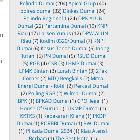
Pelindo Dumai
(204)
Apical Grup
(40)
polres dumai
(32)
Dinkes Dumai
(24)
Pelindo Regional 1
(24)
DPK ALUN
Dumai
(22)
Pertamina Dumai
(19)
KNPI
Riau
(17)
Larsen Yunus
(12)
DPW ALUN
an
Riau
(7)
Kodim 0320/Dumai
(7)
KNPI
Dumai
(6)
Kasus Tanah Dumai
(6)
Inong
Fitriani
(5)
PN Dumai
(5)
RSUD Dumai
i
(5)
RGB
(4)
CSR
(3)
LHMB Dumai
(3)
LPMK Bintan
(3)
Lurah Bintan
(3)
2Tak
Corner
(2)
MTQ Bengkalis
(2)
Mitra
Energi Dumai - Rohil
(2)
Percasi Dumai
(2)
Polling RGB
(2)
Wilmar Dumai
(2)
BPK
(1)
BPKAD Dumai
(1)
CPO ilegal
(1)
House Of Gurupu
(1)
IKMR Dumai
(1)
KKTKS
(1)
Kebakaran Kilang
(1)
PKDP
Dumai
(1)
PORBBI Dumai
(1)
PWI Dumai
(1)
Pilkada Dumai 2024
(1)
Riau Atensi
Berbagi
(1)
The Best Hotel
(1)