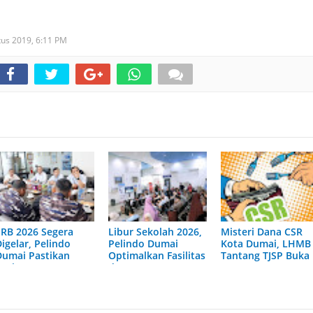
tus 2019,
6:11 PM
ERB 2026 Segera
Libur Sekolah 2026,
Misteri Dana CSR
igelar, Pelindo
Pelindo Dumai
Kota Dumai, LHMB
Dumai Pastikan
Optimalkan Fasilitas
Tantang TJSP Buka
Kesiapan
dan Layanan
Laporan
Operasional
Penumpang