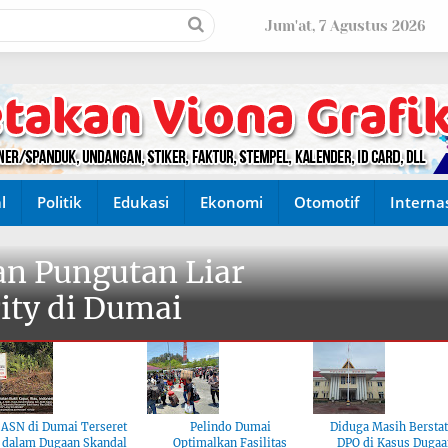
Jum'at, 7 Agustus 2026
l
Politik
Edukasi
Ekonomi
Otomotif
Interna
n Pungutan Liar
ity di Dumai
ASN di Dumai Terseret
Pelindo Dumai
Diduga Masih Bersta
dalam Dugaan Skandal
Optimalkan Fasilitas
DPO di Kasus Dugaa