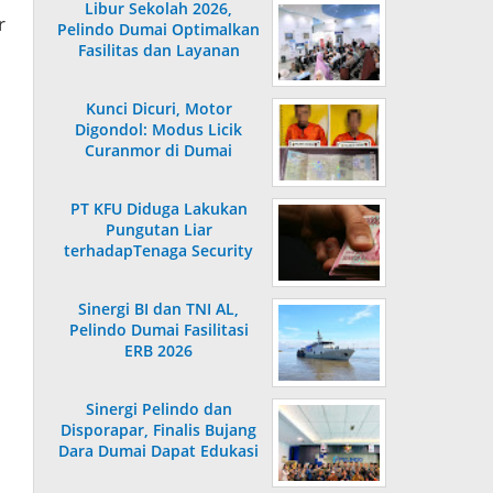
Libur Sekolah 2026,
r
Pelindo Dumai Optimalkan
Fasilitas dan Layanan
Penumpang
Kunci Dicuri, Motor
Digondol: Modus Licik
Curanmor di Dumai
Terungkap
PT KFU Diduga Lakukan
Pungutan Liar
terhadapTenaga Security
di Dumai
Sinergi BI dan TNI AL,
Pelindo Dumai Fasilitasi
ERB 2026
Sinergi Pelindo dan
Disporapar, Finalis Bujang
Dara Dumai Dapat Edukasi
Kepelabuhanan