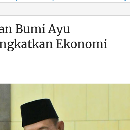
KSO, Integritas Aparatur
untuk Kenyamanan Arus
Pemalsuan Paspor, Po
Dipertaruhkan
Balik
Dumai Diminta
Transparan Soal D
an Bumi Ayu
ngkatkan Ekonomi