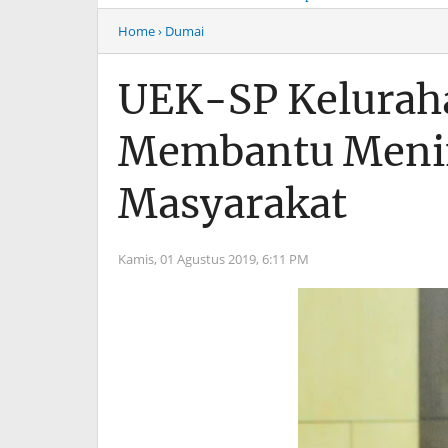
Musim Mas Harus
Menyentuh “Kelas Atas”
Bertanggung Jawab
Hiburan Malam
Home
› Dumai
UEK-SP Kelurah
Membantu Meni
Masyarakat
Kamis, 01 Agustus 2019,
6:11 PM