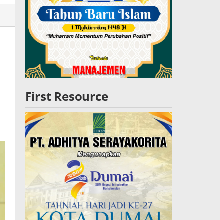
lres
W
First Resource