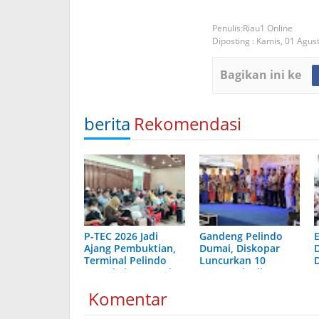
Riau1 Online
Diposting :
Kamis, 01 Agus
Bagikan ini ke
berita
Rekomendasi
P-TEC 2026 Jadi
Gandeng Pelindo
Ajang Pembuktian,
Dumai, Diskopar
D
Terminal Pelindo
Luncurkan 10
Dumai Siap Bersaing
Pasang Finalis
Bujang Dara 2026
Komentar