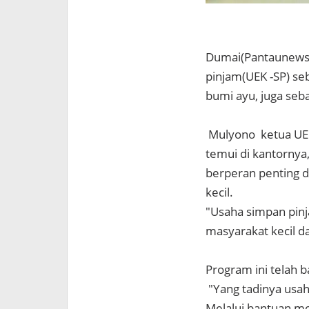
Dumai(Pantaunews.
pinjam(UEK -SP) se
bumi ayu, juga se
Mulyono ketua UEK
temui di kantornya
berperan penting 
kecil.
"Usaha simpan pin
masyarakat kecil 
Program ini telah
"Yang tadinya usah
Melalui bantuan mo