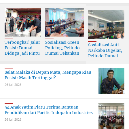
Terbongkar! Jalur
Sosialisasi Green
Sosialisasi Anti-
Pesisir Dumai
Policing, Pelindo
Narkoba Digelar,
Diduga Jadi Pintu
Dumai Tekankan
Pelindo Dumai
Masuk Narkoba
Tanggung Jawab
Prioritaskan SDM
Skala Besar
Bersama
Berkualitas
Selat Malaka di Depan Mata, Mengapa Riau
Pesisir Masih Tertinggal?
26 Juli 2026
54 Anak Yatim Piatu Terima Bantuan
Pendidikan dari Pacific Indopalm Industries
26 Juli 2026