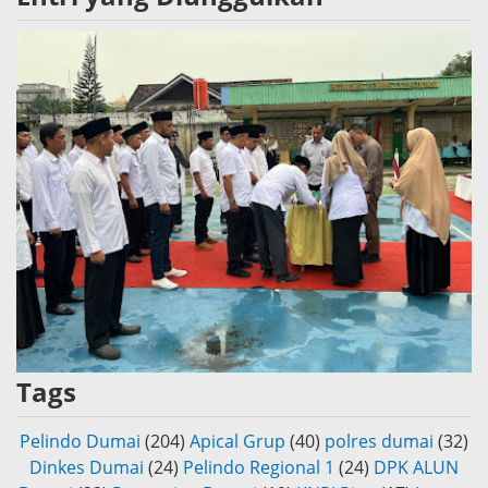
Tags
Pelindo Dumai
(204)
Apical Grup
(40)
polres dumai
(32)
Dinkes Dumai
(24)
Pelindo Regional 1
(24)
DPK ALUN