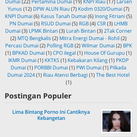
Dumai
(22)
Pertamina Dumai
(19)
KNPI Riau
(17)
Larsen
Yunus
(12)
DPW ALUN Riau
(7)
Kodim 0320/Dumai
(7)
KNPI Dumai
(6)
Kasus Tanah Dumai
(6)
Inong Fitriani
(5)
PN Dumai
(5)
RSUD Dumai
(5)
RGB
(4)
CSR
(3)
LHMB
Dumai
(3)
LPMK Bintan
(3)
Lurah Bintan
(3)
2Tak Corner
(2)
MTQ Bengkalis
(2)
Mitra Energi Dumai - Rohil
(2)
Percasi Dumai
(2)
Polling RGB
(2)
Wilmar Dumai
(2)
BPK
(1)
BPKAD Dumai
(1)
CPO ilegal
(1)
House Of Gurupu
(1)
IKMR Dumai
(1)
KKTKS
(1)
Kebakaran Kilang
(1)
PKDP
Dumai
(1)
PORBBI Dumai
(1)
PWI Dumai
(1)
Pilkada
Dumai 2024
(1)
Riau Atensi Berbagi
(1)
The Best Hotel
(1)
Postingan Populer
Lima Bintang Porno Ini Cantiknya
Kebangetan