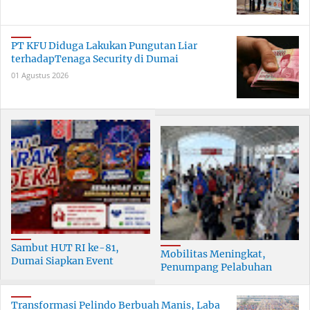
PT KFU Diduga Lakukan Pungutan Liar
terhadapTenaga Security di Dumai
01 Agustus 2026
Sambut HUT RI ke-81,
Mobilitas Meningkat,
Dumai Siapkan Event
Penumpang Pelabuhan
Meriah Selama 30 Hari
Dumai Tumbuh Hingga 6
Persen
Transformasi Pelindo Berbuah Manis, Laba