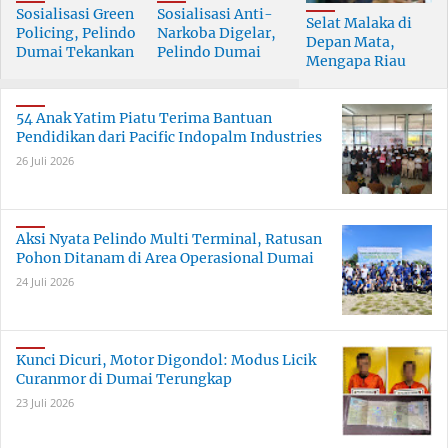
Sosialisasi Green
Sosialisasi Anti-
Selat Malaka di
Policing, Pelindo
Narkoba Digelar,
Depan Mata,
Dumai Tekankan
Pelindo Dumai
Mengapa Riau
Tanggung Jawab
Prioritaskan SDM
Pesisir Masih
Bersama
Berkualitas
Tertinggal?
54 Anak Yatim Piatu Terima Bantuan
Pendidikan dari Pacific Indopalm Industries
26 Juli 2026
Aksi Nyata Pelindo Multi Terminal, Ratusan
Pohon Ditanam di Area Operasional Dumai
24 Juli 2026
Kunci Dicuri, Motor Digondol: Modus Licik
Curanmor di Dumai Terungkap
23 Juli 2026