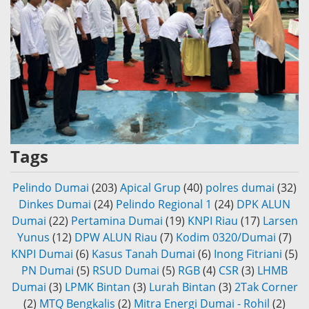
Tags
Pelindo Dumai
(203)
Apical Grup
(40)
polres dumai
(32)
Dinkes Dumai
(24)
Pelindo Regional 1
(24)
DPK ALUN
Dumai
(22)
Pertamina Dumai
(19)
KNPI Riau
(17)
Larsen
Yunus
(12)
DPW ALUN Riau
(7)
Kodim 0320/Dumai
(7)
KNPI Dumai
(6)
Kasus Tanah Dumai
(6)
Inong Fitriani
(5)
PN Dumai
(5)
RSUD Dumai
(5)
RGB
(4)
CSR
(3)
LHMB
Dumai
(3)
LPMK Bintan
(3)
Lurah Bintan
(3)
2Tak Corner
(2)
MTQ Bengkalis
(2)
Mitra Energi Dumai - Rohil
(2)