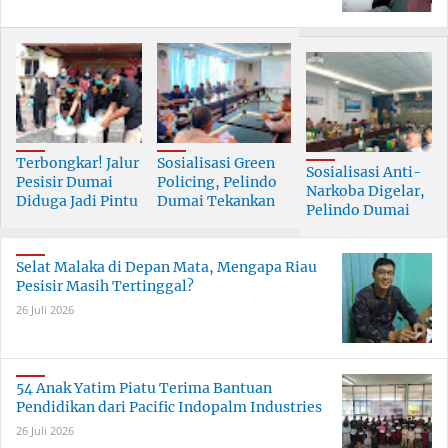
Terbongkar! Jalur
Sosialisasi Green
Sosialisasi Anti-
Pesisir Dumai
Policing, Pelindo
Narkoba Digelar,
Diduga Jadi Pintu
Dumai Tekankan
Pelindo Dumai
Masuk Narkoba
Tanggung Jawab
Prioritaskan SDM
Skala Besar
Bersama
Berkualitas
Selat Malaka di Depan Mata, Mengapa Riau
Pesisir Masih Tertinggal?
26 Juli 2026
54 Anak Yatim Piatu Terima Bantuan
Pendidikan dari Pacific Indopalm Industries
26 Juli 2026