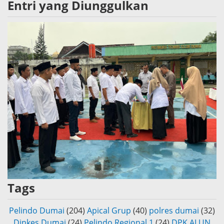
Entri yang Diunggulkan
Tags
Pelindo Dumai
(204)
Apical Grup
(40)
polres dumai
(32)
Dinkes Dumai
(24)
Pelindo Regional 1
(24)
DPK ALUN