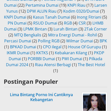
Dumai
(22)
Pertamina Dumai
(19)
KNPI Riau
(17)
Larsen
Yunus
(12)
DPW ALUN Riau
(7)
Kodim 0320/Dumai
(7)
KNPI Dumai
(6)
Kasus Tanah Dumai
(6)
Inong Fitriani
(5)
PN Dumai
(5)
RSUD Dumai
(5)
RGB
(4)
CSR
(3)
LHMB
Dumai
(3)
LPMK Bintan
(3)
Lurah Bintan
(3)
2Tak Corner
(2)
MTQ Bengkalis
(2)
Mitra Energi Dumai - Rohil
(2)
Percasi Dumai
(2)
Polling RGB
(2)
Wilmar Dumai
(2)
BPK
(1)
BPKAD Dumai
(1)
CPO ilegal
(1)
House Of Gurupu
(1)
IKMR Dumai
(1)
KKTKS
(1)
Kebakaran Kilang
(1)
PKDP
Dumai
(1)
PORBBI Dumai
(1)
PWI Dumai
(1)
Pilkada
Dumai 2024
(1)
Riau Atensi Berbagi
(1)
The Best Hotel
(1)
Postingan Populer
Lima Bintang Porno Ini Cantiknya
Kebangetan