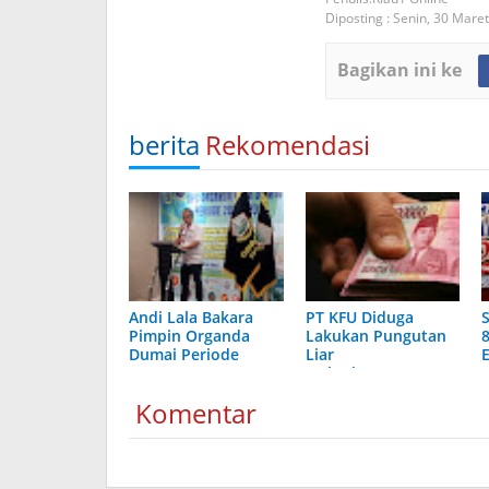
Diposting :
Senin, 30 Mare
Bagikan ini ke
berita
Rekomendasi
Andi Lala Bakara
PT KFU Diduga
Pimpin Organda
Lakukan Pungutan
Dumai Periode
Liar
2026–2031
terhadapTenaga
Security di Dumai
Komentar