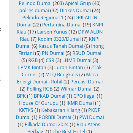
Pelindo Dumai
(203)
Apical Grup
(40)
polres dumai
(32)
Dinkes Dumai
(24)
Pelindo Regional 1
(24)
DPK ALUN
Dumai
(22)
Pertamina Dumai
(19)
KNPI
k
Riau
(17)
Larsen Yunus
(12)
DPW ALUN
Riau
(7)
Kodim 0320/Dumai
(7)
KNPI
Dumai
(6)
Kasus Tanah Dumai
(6)
Inong
Fitriani
(5)
PN Dumai
(5)
RSUD Dumai
(5)
RGB
(4)
CSR
(3)
LHMB Dumai
(3)
LPMK Bintan
(3)
Lurah Bintan
(3)
2Tak
Corner
(2)
MTQ Bengkalis
(2)
Mitra
t
Energi Dumai - Rohil
(2)
Percasi Dumai
(2)
Polling RGB
(2)
Wilmar Dumai
(2)
BPK
(1)
BPKAD Dumai
(1)
CPO ilegal
(1)
House Of Gurupu
(1)
IKMR Dumai
(1)
KKTKS
(1)
Kebakaran Kilang
(1)
PKDP
Dumai
(1)
PORBBI Dumai
(1)
PWI Dumai
(1)
Pilkada Dumai 2024
(1)
Riau Atensi
Berbagi
(1)
The Best Hotel
(1)