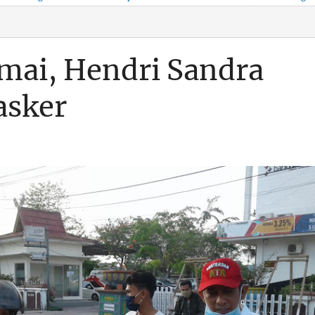
KSO, Integritas Aparatur
untuk Kenyamanan Arus
Pemalsuan Paspor, Po
Dipertaruhkan
Balik
Dumai Diminta
Transparan Soal D
mai, Hendri Sandra
asker