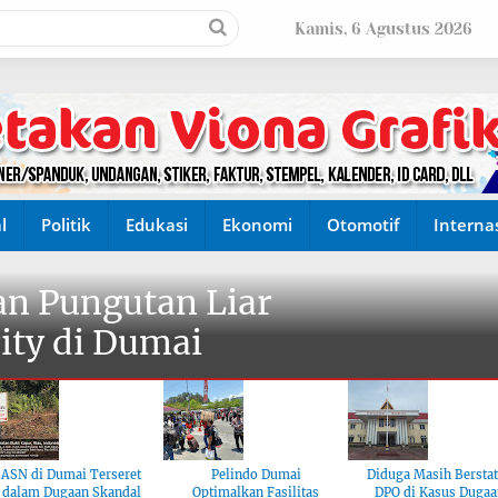
Kamis, 6 Agustus 2026
l
Politik
Edukasi
Ekonomi
Otomotif
Interna
n Pungutan Liar
ity di Dumai
ASN di Dumai Terseret
Pelindo Dumai
Diduga Masih Bersta
dalam Dugaan Skandal
Optimalkan Fasilitas
DPO di Kasus Dugaa