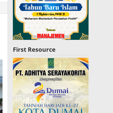
lres
W
First Resource