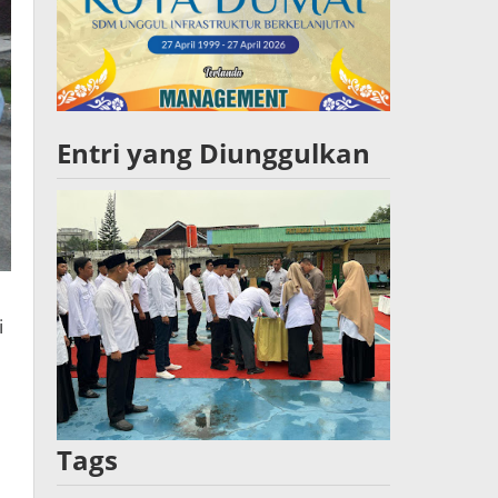
Entri yang Diunggulkan
i
Tags