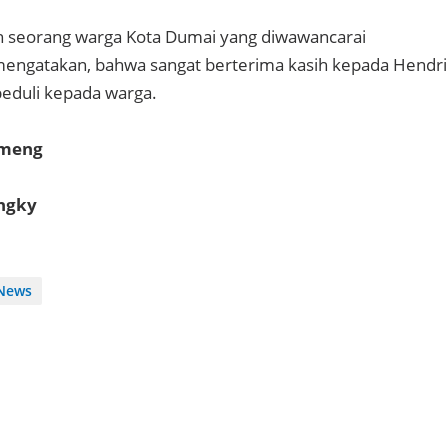
h seorang warga Kota Dumai yang diwawancarai
mengatakan, bahwa sangat berterima kasih kepada Hendri
peduli kepada warga.
omeng
engky
News