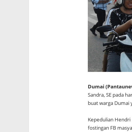
Dumai (Pantaunew
Sandra, SE pada ha
buat warga Dumai y
Kepedulian Hendri S
fostingan FB masy