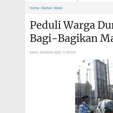
Musim Mas Harus
Menyentuh “Kelas Atas”
Bertanggung Jawab
Hiburan Malam
Home
› Dumai
› News
Peduli Warga Du
Bagi-Bagikan M
Senin, 30 Maret 2020,
11:35 PM