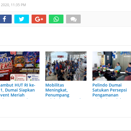
t 2020,
11:35 PM
Sambut HUT RI ke-
Mobilitas
Pelindo Dumai
81, Dumai Siapkan
Meningkat,
Satukan Persepsi
Event Meriah
Penumpang
Pengamanan
Selama 30 Hari
Pelabuhan Dumai
Pelabuhan dalam
Tumbuh Hingga 6
Forum FGD
Persen