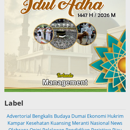
Label
Advertorial
Bengkalis
Budaya
Dumai
Ekonomi
Hukrim
Kampar
Kesehatan
Kuansing
Meranti
Nasional
News
Olahraga
Opini
Pelalawan
Pendidikan
Peristiwa
Riau