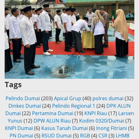
Tags
Pelindo Dumai
(203)
Apical Grup
(40)
polres dumai
(32)
Dinkes Dumai
(24)
Pelindo Regional 1
(24)
DPK ALUN
Dumai
(22)
Pertamina Dumai
(19)
KNPI Riau
(17)
Larsen
Yunus
(12)
DPW ALUN Riau
(7)
Kodim 0320/Dumai
(7)
KNPI Dumai
(6)
Kasus Tanah Dumai
(6)
Inong Fitriani
(5)
PN Dumai
(5)
RSUD Dumai
(5)
RGB
(4)
CSR
(3)
LHMB