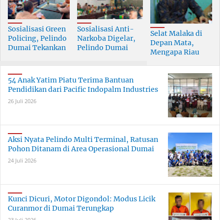
Sosialisasi Green
Sosialisasi Anti-
Selat Malaka di
Policing, Pelindo
Narkoba Digelar,
Depan Mata,
Dumai Tekankan
Pelindo Dumai
Mengapa Riau
Tanggung Jawab
Prioritaskan SDM
Pesisir Masih
Bersama
Berkualitas
Tertinggal?
54 Anak Yatim Piatu Terima Bantuan
Pendidikan dari Pacific Indopalm Industries
26 Juli 2026
Aksi Nyata Pelindo Multi Terminal, Ratusan
Pohon Ditanam di Area Operasional Dumai
24 Juli 2026
Kunci Dicuri, Motor Digondol: Modus Licik
Curanmor di Dumai Terungkap
23 Juli 2026