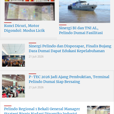
Kunci Dicuri, Motor
Sinergi BI dan TNI AL,
Digondol: Modus Licik
Pelindo Dumai Fasilitasi
Curanmor di Dumai
ERB 2026
Terungkap
Sinergi Pelindo dan Disporapar, Finalis Bujang
Dara Dumai Dapat Edukasi Kepelabuhanan
21 Juli 2026
P-TEC 2026 Jadi Ajang Pembuktian, Terminal
Pelindo Dumai Siap Bersaing
21 Juli 2026
Pelindo Regional 1 Bekali General Manager
Strategi Bisnis Hadapi Dinamika Industri