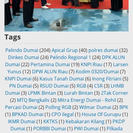
Tags
Pelindo Dumai
(204)
Apical Grup
(40)
polres dumai
(32)
Dinkes Dumai
(24)
Pelindo Regional 1
(24)
DPK ALUN
Dumai
(22)
Pertamina Dumai
(19)
KNPI Riau
(17)
Larsen
Yunus
(12)
DPW ALUN Riau
(7)
Kodim 0320/Dumai
(7)
KNPI Dumai
(6)
Kasus Tanah Dumai
(6)
Inong Fitriani
(5)
PN Dumai
(5)
RSUD Dumai
(5)
RGB
(4)
CSR
(3)
LHMB
Dumai
(3)
LPMK Bintan
(3)
Lurah Bintan
(3)
2Tak Corner
(2)
MTQ Bengkalis
(2)
Mitra Energi Dumai - Rohil
(2)
Percasi Dumai
(2)
Polling RGB
(2)
Wilmar Dumai
(2)
BPK
(1)
BPKAD Dumai
(1)
CPO ilegal
(1)
House Of Gurupu
(1)
IKMR Dumai
(1)
KKTKS
(1)
Kebakaran Kilang
(1)
PKDP
Dumai
(1)
PORBBI Dumai
(1)
PWI Dumai
(1)
Pilkada