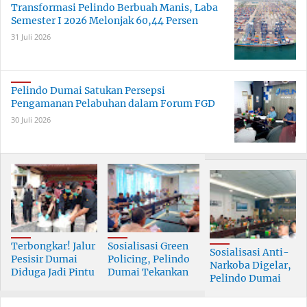
Transformasi Pelindo Berbuah Manis, Laba
Semester I 2026 Melonjak 60,44 Persen
31 Juli 2026
Pelindo Dumai Satukan Persepsi
Pengamanan Pelabuhan dalam Forum FGD
30 Juli 2026
Terbongkar! Jalur
Sosialisasi Green
Sosialisasi Anti-
Pesisir Dumai
Policing, Pelindo
Narkoba Digelar,
Diduga Jadi Pintu
Dumai Tekankan
Pelindo Dumai
Masuk Narkoba
Tanggung Jawab
Prioritaskan SDM
Skala Besar
Bersama
Berkualitas