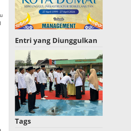
cu
l
Entri yang Diunggulkan
Tags
a