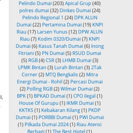
Pelindo Dumai
(203)
Apical Grup
(40)
polres dumai
(32)
Dinkes Dumai
(24)
Pelindo Regional 1
(24)
DPK ALUN
Dumai
(22)
Pertamina Dumai
(19)
KNPI
Riau
(17)
Larsen Yunus
(12)
DPW ALUN
Riau
(7)
Kodim 0320/Dumai
(7)
KNPI
Dumai
(6)
Kasus Tanah Dumai
(6)
Inong
Fitriani
(5)
PN Dumai
(5)
RSUD Dumai
(5)
RGB
(4)
CSR
(3)
LHMB Dumai
(3)
LPMK Bintan
(3)
Lurah Bintan
(3)
2Tak
Corner
(2)
MTQ Bengkalis
(2)
Mitra
Energi Dumai - Rohil
(2)
Percasi Dumai
(2)
Polling RGB
(2)
Wilmar Dumai
(2)
BPK
(1)
BPKAD Dumai
(1)
CPO ilegal
(1)
l,
House Of Gurupu
(1)
IKMR Dumai
(1)
,
KKTKS
(1)
Kebakaran Kilang
(1)
PKDP
Dumai
(1)
PORBBI Dumai
(1)
PWI Dumai
(1)
Pilkada Dumai 2024
(1)
Riau Atensi
Berbagi
(1)
The Best Hotel
(1)