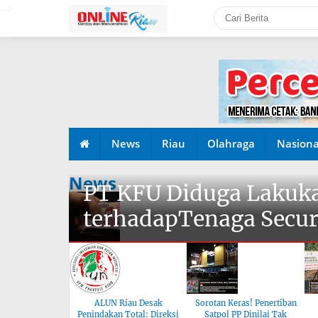
-->
News
Riau
Olahraga
Nasiona
News
PT KFU Diduga Lakuka
terhadapTenaga Secur
ALUN Riau Desak
Sorotan Keras! Penertiban
Penindakan Total: Direksi
Satpol PP Dinilai Tak