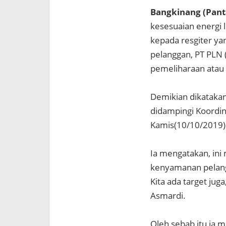
Bangkinang (Pant
kesesuaian energi 
kepada resgiter ya
pelanggan, PT PLN 
pemeliharaan atau 
Demikian dikataka
didampingi Koordin
Kamis(10/10/2019)
Ia mengatakan, ini
kenyamanan pelangg
Kita ada target ju
Asmardi.
Oleh sebab itu ia 