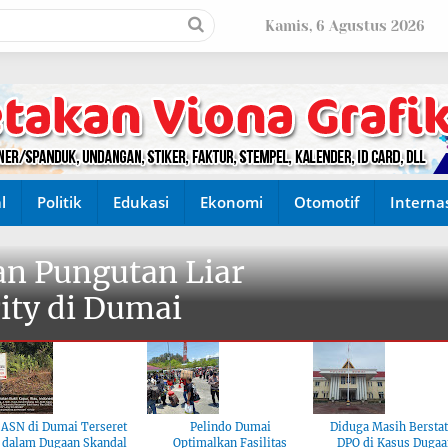
Kamis, 6 Agustus 2026
l
Politik
Edukasi
Ekonomi
Otomotif
Interna
n Pungutan Liar
ity di Dumai
ASN di Dumai Terseret
Pelindo Dumai
Diduga Masih Bersta
dalam Dugaan Skandal
Optimalkan Fasilitas
DPO di Kasus Dugaa