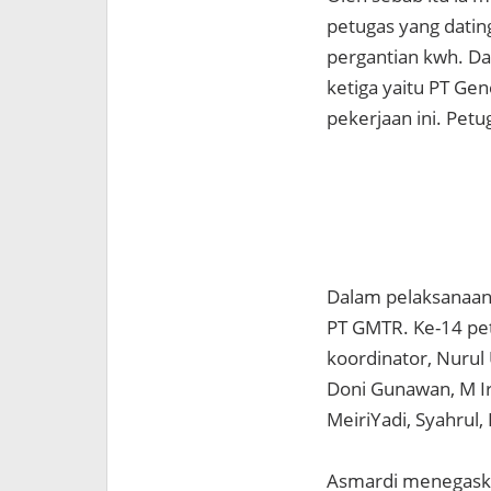
petugas yang dati
pergantian kwh. D
ketiga yaitu PT Ge
pekerjaan ini. Petu
Dalam pelaksanaan
PT GMTR. Ke-14 pet
koordinator, Nurul 
Doni Gunawan, M Irh
MeiriYadi, Syahrul,
Asmardi menegaska