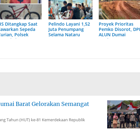
HS Ditangkap Saat
Pelindo Layani 1,52
Proyek Prioritas
Tawarkan Sepeda
Juta Penumpang
Pemko Disorot, DP
Curian, Polsek
Selama Nataru
ALUN Dumai
Dumai Timur
2025/2026
Ungkap Dugaan
Bergerak Cepat
Galian C Ilegal
Dumai Barat Gelorakan Semangat
g Tahun (HUT) ke-81 Kemerdekaan Republik