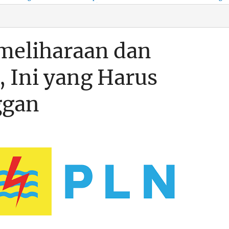
KSO, Integritas Aparatur
untuk Kenyamanan Arus
Pemalsuan Paspor, Po
Dipertaruhkan
Balik
Dumai Diminta
Transparan Soal D
meliharaan dan
 Ini yang Harus
ggan