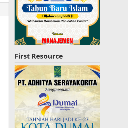
lres
W
First Resource