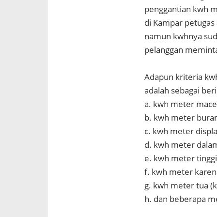
penggantian kwh me
di Kampar petugas 
namun kwhnya suda
pelanggan meminta 
Adapun kriteria kw
adalah sebagai beri
a. kwh meter macet
b. kwh meter bura
c. kwh meter displa
d. kwh meter dala
e. kwh meter tingg
f. kwh meter karen
g. kwh meter tua (
h. dan beberapa m