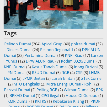
Tags
Pelindo Dumai
(204)
Apical Grup
(40)
polres dumai
(32)
Dinkes Dumai
(24)
Pelindo Regional 1
(24)
DPK ALUN
Dumai
(22)
Pertamina Dumai
(19)
KNPI Riau
(17)
Larsen
Yunus
(12)
DPW ALUN Riau
(7)
Kodim 0320/Dumai
(7)
KNPI Dumai
(6)
Kasus Tanah Dumai
(6)
Inong Fitriani
(5)
PN Dumai
(5)
RSUD Dumai
(5)
RGB
(4)
CSR
(3)
LHMB
Dumai
(3)
LPMK Bintan
(3)
Lurah Bintan
(3)
2Tak Corner
(2)
MTQ Bengkalis
(2)
Mitra Energi Dumai - Rohil
(2)
Percasi Dumai
(2)
Polling RGB
(2)
Wilmar Dumai
(2)
BPK
(1)
BPKAD Dumai
(1)
CPO ilegal
(1)
House Of Gurupu
(1)
IKMR Dumai
(1)
KKTKS
(1)
Kebakaran Kilang
(1)
PKDP