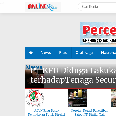
-->
News
Riau
Olahraga
Nasiona
News
PT KFU Diduga Lakuka
terhadapTenaga Secur
ALUN Riau Desak
Sorotan Keras! Penertiban
Penindakan Total: Direksi
Satpol PP Dinilai Tak