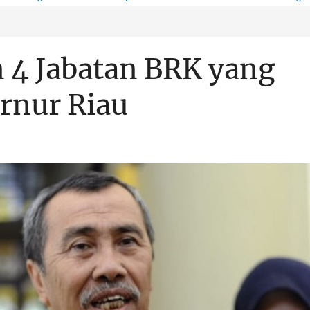
KSO, Integritas Aparatur
untuk Kenyamanan Arus
Pemalsuan Paspor, Po
Dipertaruhkan
Balik
Dumai Diminta
Transparan Soal D
on 4 Jabatan BRK yang
rnur Riau