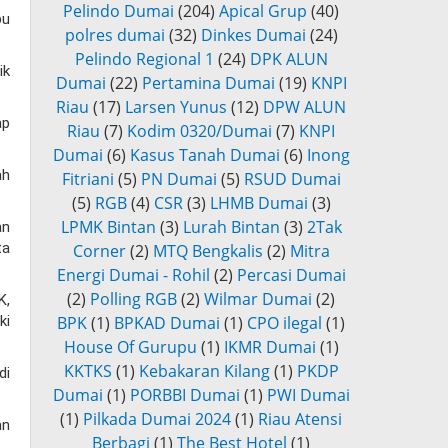
Pelindo Dumai
(204)
Apical Grup
(40)
bu
polres dumai
(32)
Dinkes Dumai
(24)
Pelindo Regional 1
(24)
DPK ALUN
ik
Dumai
(22)
Pertamina Dumai
(19)
KNPI
Riau
(17)
Larsen Yunus
(12)
DPW ALUN
ap
Riau
(7)
Kodim 0320/Dumai
(7)
KNPI
Dumai
(6)
Kasus Tanah Dumai
(6)
Inong
ah
Fitriani
(5)
PN Dumai
(5)
RSUD Dumai
(5)
RGB
(4)
CSR
(3)
LHMB Dumai
(3)
LPMK Bintan
(3)
Lurah Bintan
(3)
2Tak
an
ta
Corner
(2)
MTQ Bengkalis
(2)
Mitra
Energi Dumai - Rohil
(2)
Percasi Dumai
(2)
Polling RGB
(2)
Wilmar Dumai
(2)
K,
ki
BPK
(1)
BPKAD Dumai
(1)
CPO ilegal
(1)
House Of Gurupu
(1)
IKMR Dumai
(1)
KKTKS
(1)
Kebakaran Kilang
(1)
PKDP
di
Dumai
(1)
PORBBI Dumai
(1)
PWI Dumai
(1)
Pilkada Dumai 2024
(1)
Riau Atensi
an
Berbagi
(1)
The Best Hotel
(1)