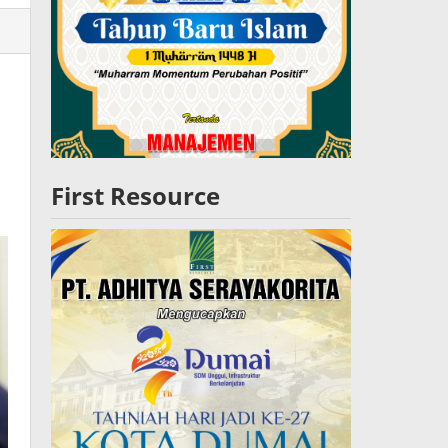
lres
W
First Resource