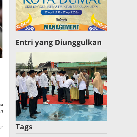
Entri yang Diunggulkan
si
an
Tags
ur