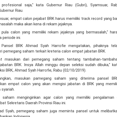
 profesional saja," kata Gubernur Riau (Gubri), Syamsuar, Ra
Gubernur Riau.
msuar, empat calon pejabat BRK harus memiliki track record yang ba
masalah maka akan kena di rekam jejaknya.
 pula calon yang memiliki rekam jejaknya yang bermasalah," har
 periode ini.
 Pansel BRK Ahmad Syah Harrofie mengatakan, pihaknya tel
 pemegang saham terkait kreteria calon empat jabatan BRK.
at masukan dari pemegang saham tentang tambahan-tambah
jabatan BRK. Insya Allah minggu depan seleksi sudah dibuka," ka
eksi BRK, Ahmad Syah Harrofie, Rabu (02/10/2019).
ngkan, masukan pamegang saham yang diterima pansel BR
nkan empat calon yang akan mengisi jabatan di BRK yang memili
syariah.
 saham menginginkan agar calon yang memiliki pengalaman 
at Sekretaris Daerah Provinsi Riau ini.
hmad Syah, pemegang saham juga meminta pansel untuk melibatk
bankan Indonesia.