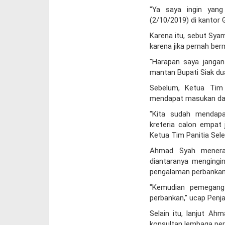
"Ya saya ingin yang
(2/10/2019) di kantor 
Karena itu, sebut Sya
karena jika pernah ber
"Harapan saya jangan
mantan Bupati Siak dua
Sebelum, Ketua Tim
mendapat masukan dari
"Kita sudah mendap
kreteria calon empat 
Ketua Tim Panitia Sel
Ahmad Syah menera
diantaranya mengingi
pengalaman perbankan 
"Kemudian pemegang
perbankan," ucap Penjab
Selain itu, lanjut A
konsultan lembaga per