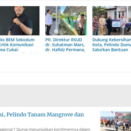
Eks BEM Sekodum
Plt. Direktur RSUD
Dukung Kebersiha
Kritik Komunikasi
dr. Suhatman Mars,
Kota, Pelindo Dum
Bea Cukai:
dr. Hafidz Permana,
Salurkan Bantuan
Transparansi Malah
Pimpin Apel
Motor Sampah
Dibungkam
Bersama Satpam
dan BKO TNI-Polri
mai, Pelindo Tanam Mangrove dan
Regional 1 Dumai menunjukkan komitmennya dalam