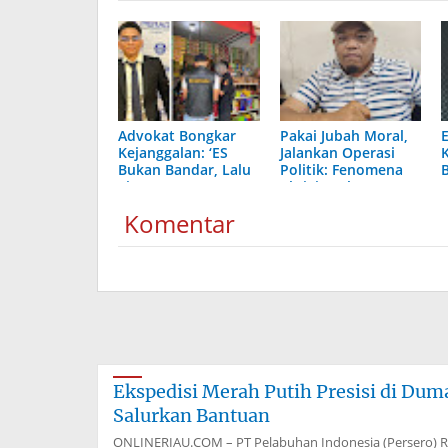
Advokat Bongkar
Pakai Jubah Moral,
Kejanggalan: ‘ES
Jalankan Operasi
Bukan Bandar, Lalu
Politik: Fenomena
Siapa Bos
Aktivis Palsu
Besarnya?’
Mencuat di Riau
Komentar
Ekspedisi Merah Putih Presisi di Du
Salurkan Bantuan
ONLINERIAU.COM – PT Pelabuhan Indonesia (Persero) 