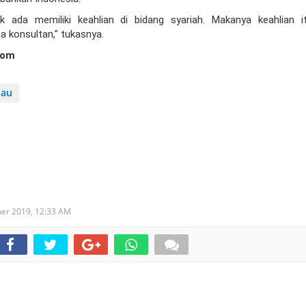
k ada memiliki keahlian di bidang syariah. Makanya keahlian i
a konsultan," tukasnya.
com
iau
ber 2019,
12:33 AM