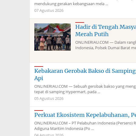
mendukung gerakan kebangsaan mela ...
07 Agustus 2026
Hadir di Tengah Masy
Merah Putih
ONLINERIAU.COM — Dalam rangka
Indonesia, Polsek Dumai Barat me
Kebakaran Gerobak Bakso di Sampin
Api
ONLINERIAU.COM — Sebuah gerobak bakso yang menggun
tepat di samping Hypermart, pada ...
05 Agustus 2026
Perkuat Ekosistem Kepelabuhanan, P
ONLINERIAU.COM – PT Pelabuhan Indonesia (Persero) Re
Adiguna Maritim Indonesia (Po ...
04 Agustus 2026