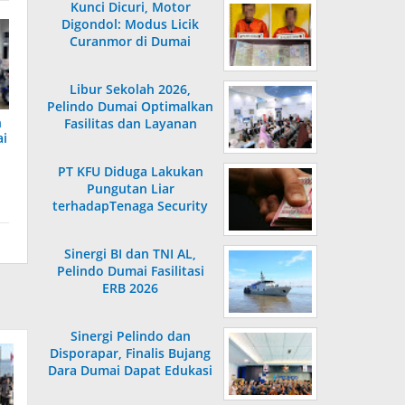
Kunci Dicuri, Motor
Digondol: Modus Licik
Curanmor di Dumai
Terungkap
Libur Sekolah 2026,
Pelindo Dumai Optimalkan
n
Fasilitas dan Layanan
ai
Penumpang
PT KFU Diduga Lakukan
Pungutan Liar
terhadapTenaga Security
di Dumai
Sinergi BI dan TNI AL,
Pelindo Dumai Fasilitasi
ERB 2026
Sinergi Pelindo dan
Disporapar, Finalis Bujang
Dara Dumai Dapat Edukasi
Kepelabuhanan