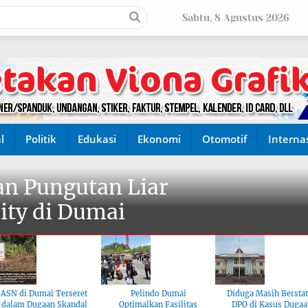
Sabtu, 8 Agustus 2026
l
Politik
Edukasi
Ekonomi
Otomotif
Interna
n Pungutan Liar
ity di Dumai
ASN di Dumai Terseret
Pelindo Dumai
Diduga Masih Bersta
dalam Dugaan Skandal
Optimalkan Fasilitas
DPO di Kasus Dugaa