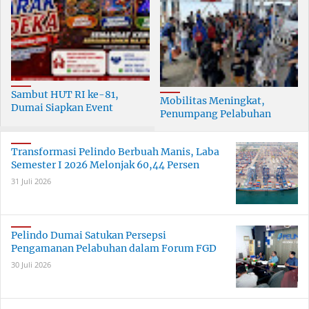
Sambut HUT RI ke-81,
Mobilitas Meningkat,
Dumai Siapkan Event
Penumpang Pelabuhan
Meriah Selama 30 Hari
Dumai Tumbuh Hingga 6
Persen
Transformasi Pelindo Berbuah Manis, Laba
Semester I 2026 Melonjak 60,44 Persen
31 Juli 2026
Pelindo Dumai Satukan Persepsi
Pengamanan Pelabuhan dalam Forum FGD
30 Juli 2026