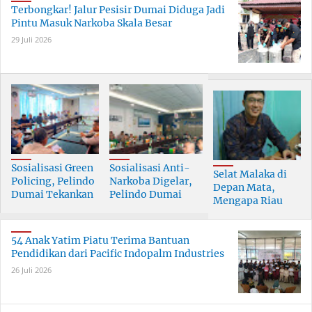
Terbongkar! Jalur Pesisir Dumai Diduga Jadi
Pintu Masuk Narkoba Skala Besar
29 Juli 2026
Sosialisasi Green
Sosialisasi Anti-
Selat Malaka di
Policing, Pelindo
Narkoba Digelar,
Depan Mata,
Dumai Tekankan
Pelindo Dumai
Mengapa Riau
Tanggung Jawab
Prioritaskan SDM
Pesisir Masih
Bersama
Berkualitas
Tertinggal?
54 Anak Yatim Piatu Terima Bantuan
Pendidikan dari Pacific Indopalm Industries
26 Juli 2026