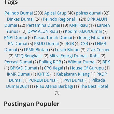
Tags
Pelindo Dumai
(203)
Apical Grup
(40)
polres dumai
(32)
Dinkes Dumai
(24)
Pelindo Regional 1
(24)
DPK ALUN
Dumai
(22)
Pertamina Dumai
(19)
KNPI Riau
(17)
Larsen
Yunus
(12)
DPW ALUN Riau
(7)
Kodim 0320/Dumai
(7)
KNPI Dumai
(6)
Kasus Tanah Dumai
(6)
Inong Fitriani
(5)
PN Dumai
(5)
RSUD Dumai
(5)
RGB
(4)
CSR
(3)
LHMB
Dumai
(3)
LPMK Bintan
(3)
Lurah Bintan
(3)
2Tak Corner
(2)
MTQ Bengkalis
(2)
Mitra Energi Dumai - Rohil
(2)
Percasi Dumai
(2)
Polling RGB
(2)
Wilmar Dumai
(2)
BPK
(1)
BPKAD Dumai
(1)
CPO ilegal
(1)
House Of Gurupu
(1)
IKMR Dumai
(1)
KKTKS
(1)
Kebakaran Kilang
(1)
PKDP
Dumai
(1)
PORBBI Dumai
(1)
PWI Dumai
(1)
Pilkada
Dumai 2024
(1)
Riau Atensi Berbagi
(1)
The Best Hotel
(1)
Postingan Populer