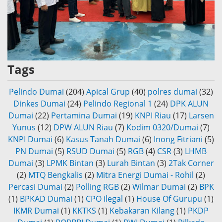
Tags
Pelindo Dumai
(204)
Apical Grup
(40)
polres dumai
(32)
Dinkes Dumai
(24)
Pelindo Regional 1
(24)
DPK ALUN
Dumai
(22)
Pertamina Dumai
(19)
KNPI Riau
(17)
Larsen
Yunus
(12)
DPW ALUN Riau
(7)
Kodim 0320/Dumai
(7)
KNPI Dumai
(6)
Kasus Tanah Dumai
(6)
Inong Fitriani
(5)
PN Dumai
(5)
RSUD Dumai
(5)
RGB
(4)
CSR
(3)
LHMB
Dumai
(3)
LPMK Bintan
(3)
Lurah Bintan
(3)
2Tak Corner
(2)
MTQ Bengkalis
(2)
Mitra Energi Dumai - Rohil
(2)
Percasi Dumai
(2)
Polling RGB
(2)
Wilmar Dumai
(2)
BPK
(1)
BPKAD Dumai
(1)
CPO ilegal
(1)
House Of Gurupu
(1)
IKMR Dumai
(1)
KKTKS
(1)
Kebakaran Kilang
(1)
PKDP