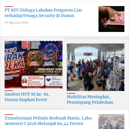
PT KFU Diduga Lakukan Pungutan Liar
terhadapTenaga Security di Dumai
01 Agustus 2026
Sambut HUT RI ke-81,
Mobilitas Meningkat,
Dumai Siapkan Event
Penumpang Pelabuhan
Meriah Selama 30 Hari
Dumai Tumbuh Hingga 6
Persen
Transformasi Pelindo Berbuah Manis, Laba
Semester I 2026 Melonjak 60,44 Persen