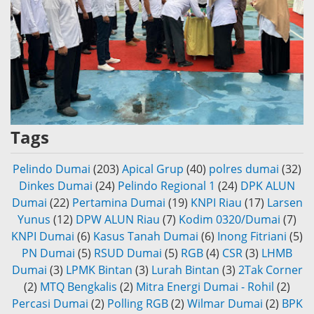
Tags
Pelindo Dumai
(203)
Apical Grup
(40)
polres dumai
(32)
Dinkes Dumai
(24)
Pelindo Regional 1
(24)
DPK ALUN
Dumai
(22)
Pertamina Dumai
(19)
KNPI Riau
(17)
Larsen
Yunus
(12)
DPW ALUN Riau
(7)
Kodim 0320/Dumai
(7)
KNPI Dumai
(6)
Kasus Tanah Dumai
(6)
Inong Fitriani
(5)
PN Dumai
(5)
RSUD Dumai
(5)
RGB
(4)
CSR
(3)
LHMB
Dumai
(3)
LPMK Bintan
(3)
Lurah Bintan
(3)
2Tak Corner
(2)
MTQ Bengkalis
(2)
Mitra Energi Dumai - Rohil
(2)
Percasi Dumai
(2)
Polling RGB
(2)
Wilmar Dumai
(2)
BPK