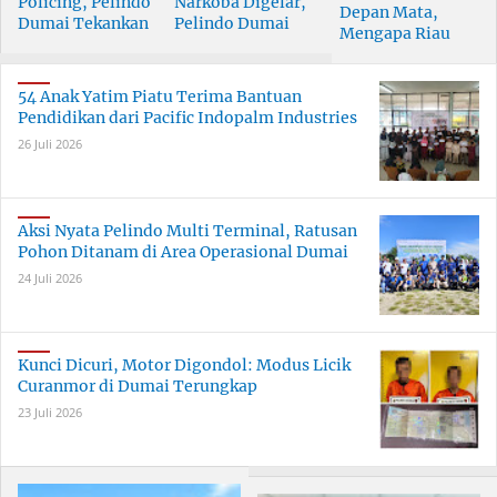
Policing, Pelindo
Narkoba Digelar,
Depan Mata,
Dumai Tekankan
Pelindo Dumai
Mengapa Riau
Tanggung Jawab
Prioritaskan SDM
Pesisir Masih
Bersama
Berkualitas
Tertinggal?
54 Anak Yatim Piatu Terima Bantuan
Pendidikan dari Pacific Indopalm Industries
26 Juli 2026
Aksi Nyata Pelindo Multi Terminal, Ratusan
Pohon Ditanam di Area Operasional Dumai
24 Juli 2026
Kunci Dicuri, Motor Digondol: Modus Licik
Curanmor di Dumai Terungkap
23 Juli 2026