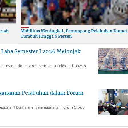
riah
Mobilitas Meningkat, Penumpang Pelabuhan Dumai
Tumbuh Hingga 6 Persen
 Laba Semester I 2026 Melonjak
abuhan Indonesia (Persero) atau Pelindo di bawah
ngamanan Pelabuhan dalam Forum
Regional 1 Dumai menyelenggarakan Forum Group