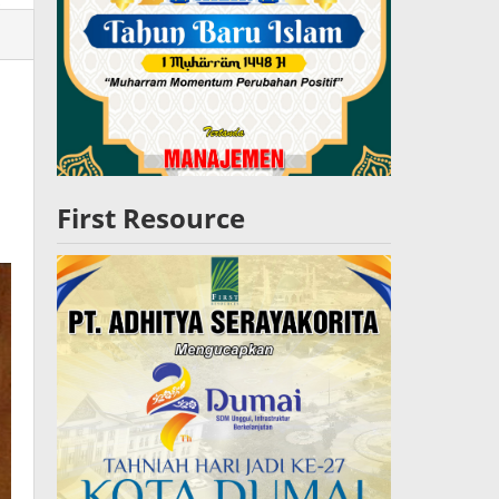
lres
W
First Resource