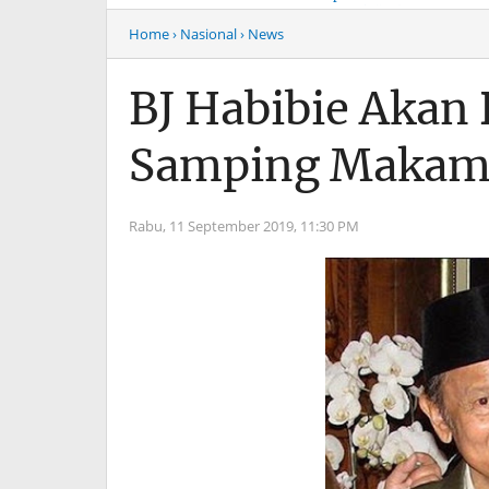
Musim Mas Harus
Menyentuh “Kelas Atas”
Bertanggung Jawab
Hiburan Malam
Home
› Nasional
› News
BJ Habibie Akan
Samping Makam
Rabu, 11 September 2019,
11:30 PM