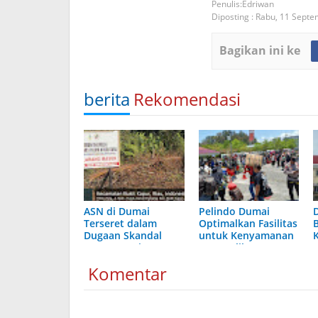
Edriwan
Diposting :
Rabu, 11 Septe
Bagikan ini ke
berita
Rekomendasi
ASN di Dumai
Pelindo Dumai
Terseret dalam
Optimalkan Fasilitas
Dugaan Skandal
untuk Kenyamanan
KSO, Integritas
Arus Balik
Aparatur
Komentar
Dipertaruhkan