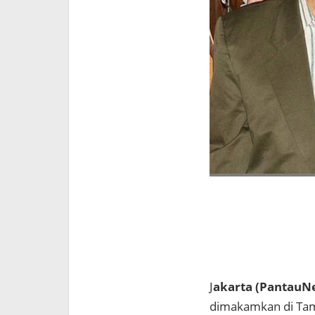
J
akarta (PantauNe
dimakamkan di Tama