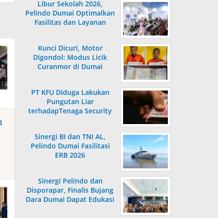
Libur Sekolah 2026,
Pelindo Dumai Optimalkan
Fasilitas dan Layanan
Penumpang
Kunci Dicuri, Motor
Digondol: Modus Licik
Curanmor di Dumai
Terungkap
PT KFU Diduga Lakukan
Pungutan Liar
terhadapTenaga Security
di Dumai
n
Sinergi BI dan TNI AL,
Pelindo Dumai Fasilitasi
ERB 2026
Sinergi Pelindo dan
Disporapar, Finalis Bujang
Dara Dumai Dapat Edukasi
Kepelabuhanan