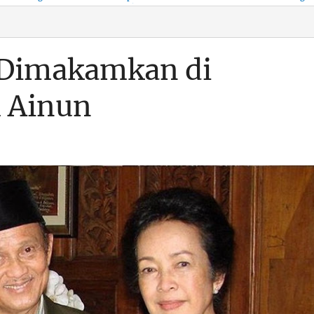
KSO, Integritas Aparatur
untuk Kenyamanan Arus
Pemalsuan Paspor, Po
Dipertaruhkan
Balik
Dumai Diminta
Transparan Soal D
 Dimakamkan di
 Ainun