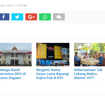
mber 2019,
11:30 PM
Diduga Masih
Berganti Nama,
Kebersamaan Tak
Berstatus DPO di
Kasus Lama Bayangi
Lekang Waktu,
Kasus Dugaan
Kujira Pub & KTV
Alumni 1977
Pemalsuan Paspor,
Rayakan Silaturah
Polres Dumai
Penuh Makna
Diminta Transparan
Soal DW