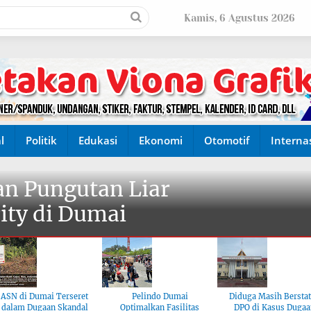
Kamis, 6 Agustus 2026
l
Politik
Edukasi
Ekonomi
Otomotif
Interna
n Pungutan Liar
ity di Dumai
ASN di Dumai Terseret
Pelindo Dumai
Diduga Masih Bersta
dalam Dugaan Skandal
Optimalkan Fasilitas
DPO di Kasus Dugaa