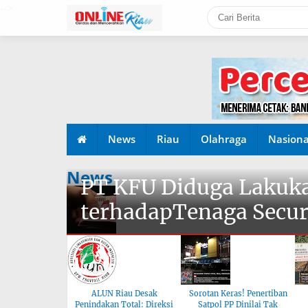
-->
News
Riau
Olahraga
Nasiona
News
PT KFU Diduga Lakuka
terhadapTenaga Secur
ALUN Riau Desak
Sorotan Keras! Penertiban
Penindakan Total: Direksi
Satpol PP Dinilai Tak