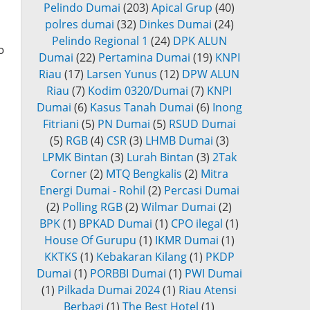
Pelindo Dumai
(203)
Apical Grup
(40)
polres dumai
(32)
Dinkes Dumai
(24)
Pelindo Regional 1
(24)
DPK ALUN
o
Dumai
(22)
Pertamina Dumai
(19)
KNPI
Riau
(17)
Larsen Yunus
(12)
DPW ALUN
Riau
(7)
Kodim 0320/Dumai
(7)
KNPI
Dumai
(6)
Kasus Tanah Dumai
(6)
Inong
Fitriani
(5)
PN Dumai
(5)
RSUD Dumai
(5)
RGB
(4)
CSR
(3)
LHMB Dumai
(3)
LPMK Bintan
(3)
Lurah Bintan
(3)
2Tak
Corner
(2)
MTQ Bengkalis
(2)
Mitra
Energi Dumai - Rohil
(2)
Percasi Dumai
(2)
Polling RGB
(2)
Wilmar Dumai
(2)
BPK
(1)
BPKAD Dumai
(1)
CPO ilegal
(1)
House Of Gurupu
(1)
IKMR Dumai
(1)
KKTKS
(1)
Kebakaran Kilang
(1)
PKDP
Dumai
(1)
PORBBI Dumai
(1)
PWI Dumai
(1)
Pilkada Dumai 2024
(1)
Riau Atensi
Berbagi
(1)
The Best Hotel
(1)