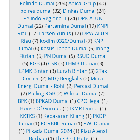
Pelindo Dumai
(204)
Apical Grup
(40)
polres dumai
(32)
Dinkes Dumai
(24)
Pelindo Regional 1
(24)
DPK ALUN
Dumai
(22)
Pertamina Dumai
(19)
KNPI
Riau
(17)
Larsen Yunus
(12)
DPW ALUN
Riau
(7)
Kodim 0320/Dumai
(7)
KNPI
Dumai
(6)
Kasus Tanah Dumai
(6)
Inong
Fitriani
(5)
PN Dumai
(5)
RSUD Dumai
(5)
RGB
(4)
CSR
(3)
LHMB Dumai
(3)
LPMK Bintan
(3)
Lurah Bintan
(3)
2Tak
Corner
(2)
MTQ Bengkalis
(2)
Mitra
Energi Dumai - Rohil
(2)
Percasi Dumai
(2)
Polling RGB
(2)
Wilmar Dumai
(2)
BPK
(1)
BPKAD Dumai
(1)
CPO ilegal
(1)
House Of Gurupu
(1)
IKMR Dumai
(1)
KKTKS
(1)
Kebakaran Kilang
(1)
PKDP
Dumai
(1)
PORBBI Dumai
(1)
PWI Dumai
(1)
Pilkada Dumai 2024
(1)
Riau Atensi
Berbagi
(1)
The Best Hotel
(1)