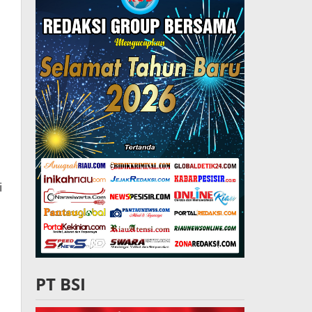
i
PT BSI