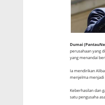
Dumai (PantauNew
perusahaan yang d
yang menandai ber
Ia mendirikan Alib
menjelma menjadi s
Keberhasilan dan 
satu pengusaha asal