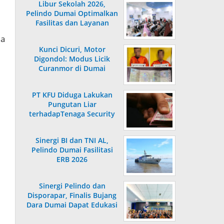
Libur Sekolah 2026,
Pelindo Dumai Optimalkan
Fasilitas dan Layanan
Penumpang
ma
Kunci Dicuri, Motor
Digondol: Modus Licik
Curanmor di Dumai
Terungkap
PT KFU Diduga Lakukan
Pungutan Liar
terhadapTenaga Security
di Dumai
Sinergi BI dan TNI AL,
Pelindo Dumai Fasilitasi
ERB 2026
Sinergi Pelindo dan
Disporapar, Finalis Bujang
Dara Dumai Dapat Edukasi
Kepelabuhanan