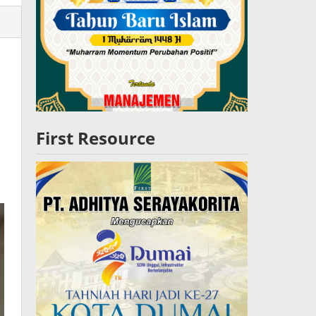
lres
W
First Resource