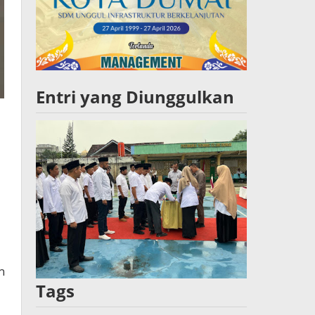
Entri yang Diunggulkan
h
Tags