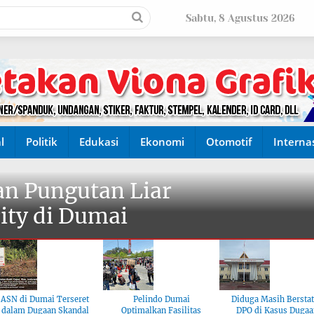
Sabtu, 8 Agustus 2026
l
Politik
Edukasi
Ekonomi
Otomotif
Interna
n Pungutan Liar
ity di Dumai
ASN di Dumai Terseret
Pelindo Dumai
Diduga Masih Bersta
dalam Dugaan Skandal
Optimalkan Fasilitas
DPO di Kasus Dugaa