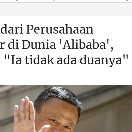
KSO, Integritas Aparatur
untuk Kenyamanan Arus
Pemalsuan Paspor, Po
Dipertaruhkan
Balik
Dumai Diminta
Transparan Soal D
dari Perusahaan
 di Dunia 'Alibaba',
 "Ia tidak ada duanya"