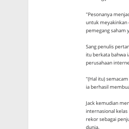
"Pesonanya menjad
untuk meyakinkan o
pemegang saham yan
Sang penulis perta
itu berkata bahwa 
perusahaan interne
"(Hal itu) semacam
ia berhasil membua
Jack kemudian mem
internasional kelas
rekor sebagai penj
dunia.