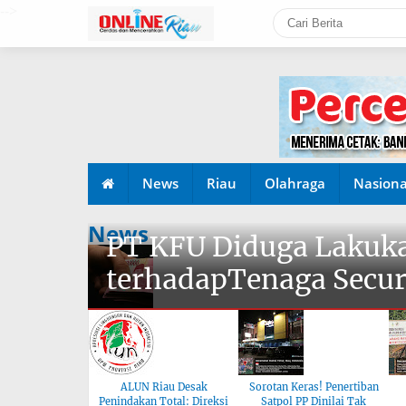
-->
News
Riau
Olahraga
Nasiona
News
PT KFU Diduga Lakuka
terhadapTenaga Secur
ALUN Riau Desak
Sorotan Keras! Penertiban
Penindakan Total: Direksi
Satpol PP Dinilai Tak