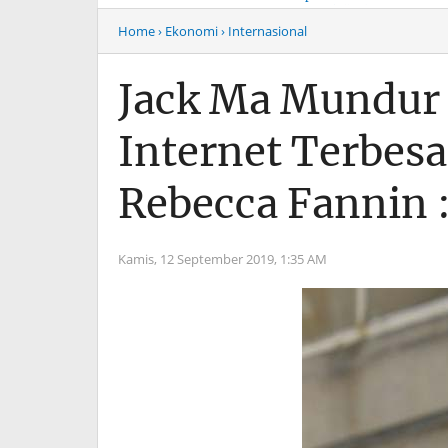
Musim Mas Harus
Menyentuh “Kelas Atas”
Bertanggung Jawab
Hiburan Malam
Home
› Ekonomi
› Internasional
Jack Ma Mundur 
Internet Terbesar
Rebecca Fannin :
Kamis, 12 September 2019,
1:35 AM