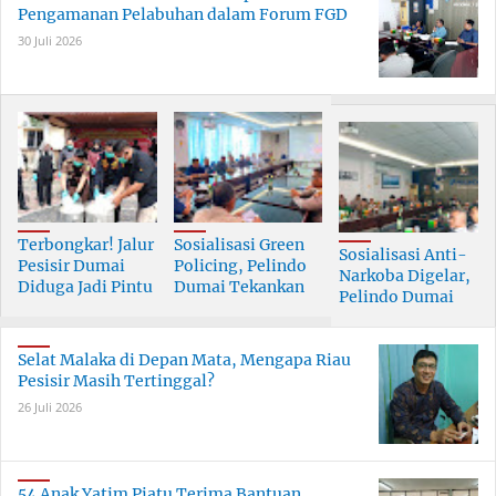
Pengamanan Pelabuhan dalam Forum FGD
30 Juli 2026
Terbongkar! Jalur
Sosialisasi Green
Sosialisasi Anti-
Pesisir Dumai
Policing, Pelindo
Narkoba Digelar,
Diduga Jadi Pintu
Dumai Tekankan
Pelindo Dumai
Masuk Narkoba
Tanggung Jawab
Prioritaskan SDM
Skala Besar
Bersama
Berkualitas
Selat Malaka di Depan Mata, Mengapa Riau
Pesisir Masih Tertinggal?
26 Juli 2026
54 Anak Yatim Piatu Terima Bantuan