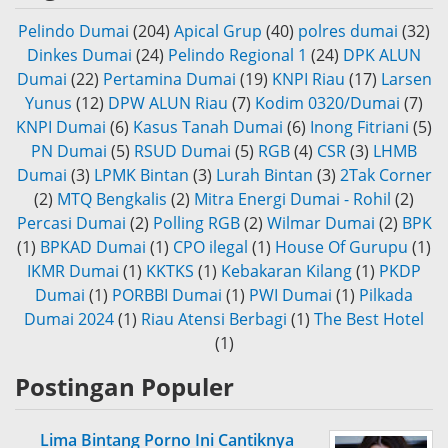
Pelindo Dumai
(204)
Apical Grup
(40)
polres dumai
(32)
Dinkes Dumai
(24)
Pelindo Regional 1
(24)
DPK ALUN
Dumai
(22)
Pertamina Dumai
(19)
KNPI Riau
(17)
Larsen
Yunus
(12)
DPW ALUN Riau
(7)
Kodim 0320/Dumai
(7)
KNPI Dumai
(6)
Kasus Tanah Dumai
(6)
Inong Fitriani
(5)
PN Dumai
(5)
RSUD Dumai
(5)
RGB
(4)
CSR
(3)
LHMB
Dumai
(3)
LPMK Bintan
(3)
Lurah Bintan
(3)
2Tak Corner
(2)
MTQ Bengkalis
(2)
Mitra Energi Dumai - Rohil
(2)
Percasi Dumai
(2)
Polling RGB
(2)
Wilmar Dumai
(2)
BPK
(1)
BPKAD Dumai
(1)
CPO ilegal
(1)
House Of Gurupu
(1)
IKMR Dumai
(1)
KKTKS
(1)
Kebakaran Kilang
(1)
PKDP
Dumai
(1)
PORBBI Dumai
(1)
PWI Dumai
(1)
Pilkada
Dumai 2024
(1)
Riau Atensi Berbagi
(1)
The Best Hotel
(1)
Postingan Populer
Lima Bintang Porno Ini Cantiknya