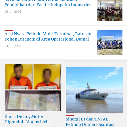
Pendidikan dari Pacific Indopalm Industries
26 Juli 2026
Aksi Nyata Pelindo Multi Terminal, Ratusan
Pohon Ditanam di Area Operasional Dumai
24 Juli 2026
Kunci Dicuri, Motor
Sinergi BI dan TNI AL,
Digondol: Modus Licik
Pelindo Dumai Fasilitasi