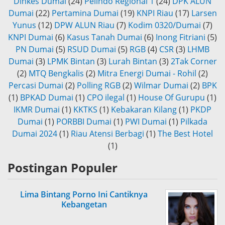
Dinkes Dumai
(24)
Pelindo Regional 1
(24)
DPK ALUN
Dumai
(22)
Pertamina Dumai
(19)
KNPI Riau
(17)
Larsen
Yunus
(12)
DPW ALUN Riau
(7)
Kodim 0320/Dumai
(7)
KNPI Dumai
(6)
Kasus Tanah Dumai
(6)
Inong Fitriani
(5)
PN Dumai
(5)
RSUD Dumai
(5)
RGB
(4)
CSR
(3)
LHMB
Dumai
(3)
LPMK Bintan
(3)
Lurah Bintan
(3)
2Tak Corner
(2)
MTQ Bengkalis
(2)
Mitra Energi Dumai - Rohil
(2)
Percasi Dumai
(2)
Polling RGB
(2)
Wilmar Dumai
(2)
BPK
(1)
BPKAD Dumai
(1)
CPO ilegal
(1)
House Of Gurupu
(1)
IKMR Dumai
(1)
KKTKS
(1)
Kebakaran Kilang
(1)
PKDP
Dumai
(1)
PORBBI Dumai
(1)
PWI Dumai
(1)
Pilkada
Dumai 2024
(1)
Riau Atensi Berbagi
(1)
The Best Hotel
(1)
Postingan Populer
Lima Bintang Porno Ini Cantiknya
Kebangetan