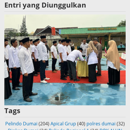
Entri yang Diunggulkan
Tags
Pelindo Dumai
(204)
Apical Grup
(40)
polres dumai
(32)