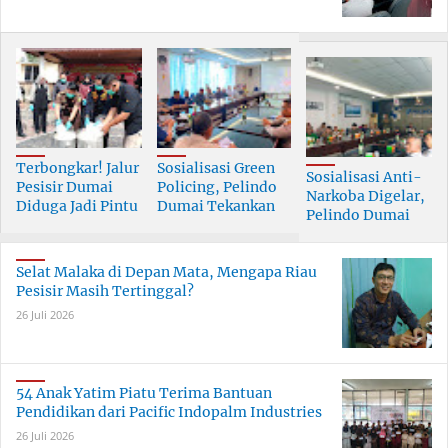
Terbongkar! Jalur
Sosialisasi Green
Sosialisasi Anti-
Pesisir Dumai
Policing, Pelindo
Narkoba Digelar,
Diduga Jadi Pintu
Dumai Tekankan
Pelindo Dumai
Masuk Narkoba
Tanggung Jawab
Prioritaskan SDM
Skala Besar
Bersama
Berkualitas
Selat Malaka di Depan Mata, Mengapa Riau
Pesisir Masih Tertinggal?
26 Juli 2026
54 Anak Yatim Piatu Terima Bantuan
Pendidikan dari Pacific Indopalm Industries
26 Juli 2026