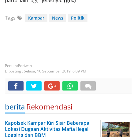
partai lain lagi," jelasnya.
(grc)
Tags
Kampar
News
Politik
Edriwan
Diposting :
Selasa, 10 September 2019,
6:09 PM
berita
Rekomendasi
Kapolsek Kampar Kiri Sisir Beberapa
Lokasi Dugaan Aktivitas Mafia Ilegal
Logging dan BBM