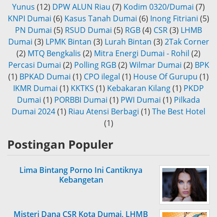
Yunus
(12)
DPW ALUN Riau
(7)
Kodim 0320/Dumai
(7)
KNPI Dumai
(6)
Kasus Tanah Dumai
(6)
Inong Fitriani
(5)
PN Dumai
(5)
RSUD Dumai
(5)
RGB
(4)
CSR
(3)
LHMB
Dumai
(3)
LPMK Bintan
(3)
Lurah Bintan
(3)
2Tak Corner
(2)
MTQ Bengkalis
(2)
Mitra Energi Dumai - Rohil
(2)
Percasi Dumai
(2)
Polling RGB
(2)
Wilmar Dumai
(2)
BPK
(1)
BPKAD Dumai
(1)
CPO ilegal
(1)
House Of Gurupu
(1)
IKMR Dumai
(1)
KKTKS
(1)
Kebakaran Kilang
(1)
PKDP
Dumai
(1)
PORBBI Dumai
(1)
PWI Dumai
(1)
Pilkada
Dumai 2024
(1)
Riau Atensi Berbagi
(1)
The Best Hotel
(1)
Postingan Populer
Lima Bintang Porno Ini Cantiknya
Kebangetan
Misteri Dana CSR Kota Dumai, LHMB