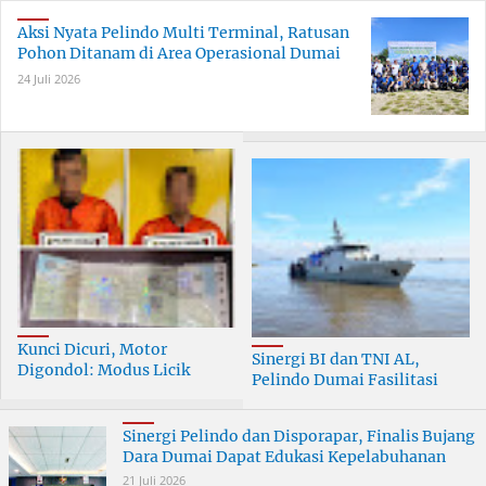
Aksi Nyata Pelindo Multi Terminal, Ratusan
Pohon Ditanam di Area Operasional Dumai
24 Juli 2026
Kunci Dicuri, Motor
Sinergi BI dan TNI AL,
Digondol: Modus Licik
Pelindo Dumai Fasilitasi
Curanmor di Dumai
ERB 2026
Terungkap
Sinergi Pelindo dan Disporapar, Finalis Bujang
Dara Dumai Dapat Edukasi Kepelabuhanan
21 Juli 2026