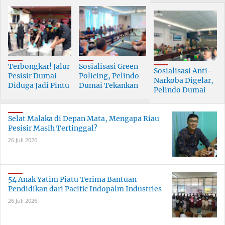
Terbongkar! Jalur
Sosialisasi Green
Sosialisasi Anti-
Pesisir Dumai
Policing, Pelindo
Narkoba Digelar,
Diduga Jadi Pintu
Dumai Tekankan
Pelindo Dumai
Masuk Narkoba
Tanggung Jawab
Prioritaskan SDM
Skala Besar
Bersama
Berkualitas
Selat Malaka di Depan Mata, Mengapa Riau
Pesisir Masih Tertinggal?
26 Juli 2026
54 Anak Yatim Piatu Terima Bantuan
Pendidikan dari Pacific Indopalm Industries
26 Juli 2026