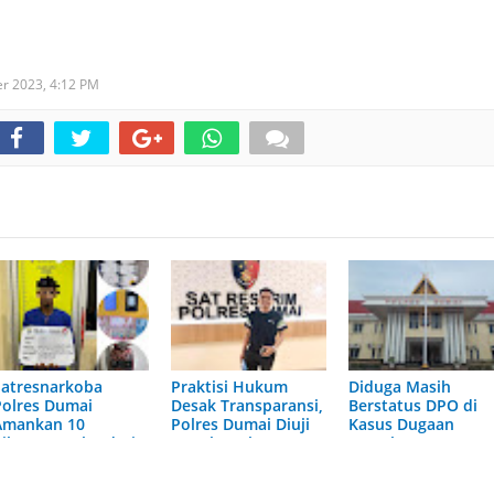
er 2023,
4:12 PM
Satresnarkoba
Praktisi Hukum
Diduga Masih
Polres Dumai
Desak Transparansi,
Berstatus DPO di
Amankan 10
Polres Dumai Diuji
Kasus Dugaan
Kilogram Sabu dari
Bongkar Aktor
Pemalsuan Paspor,
Kurir Bermotor di
Intelektual
Polres Dumai
Medang Kampai
Diminta Transpara