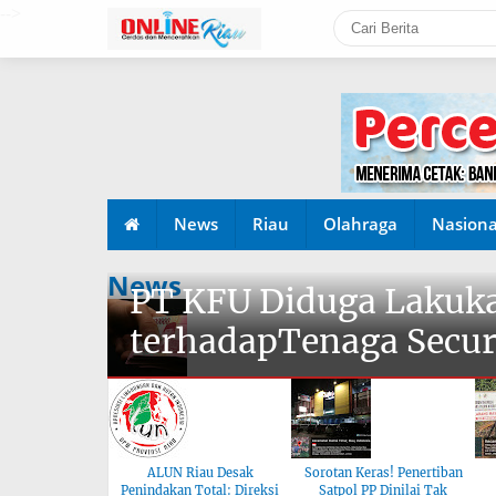
-->
News
Riau
Olahraga
Nasiona
News
PT KFU Diduga Lakuka
terhadapTenaga Secur
ALUN Riau Desak
Sorotan Keras! Penertiban
Penindakan Total: Direksi
Satpol PP Dinilai Tak