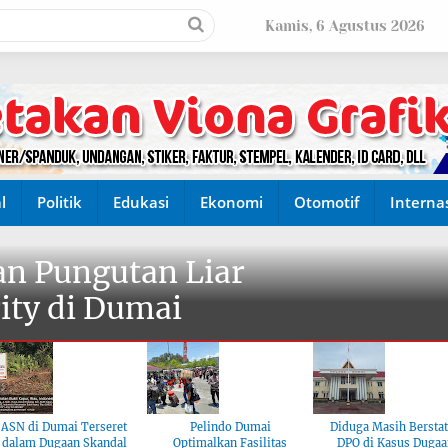
Kamis, 6 Agustus 2026
l
Politik
Edukasi
Ekonomi
Otomotif
Interna
n Pungutan Liar
ity di Dumai
ASN di Dumai Terseret
Pelindo Dumai
Diduga Masih Bersta
dalam Dugaan Skandal
Optimalkan Fasilitas
DPO di Kasus Dugaa