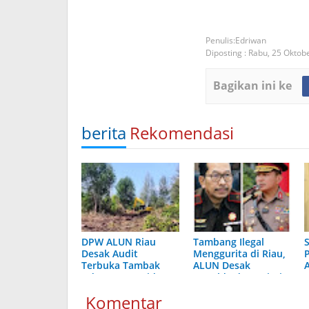
Edriwan
Diposting :
Rabu, 25 Oktob
Bagikan ini ke
berita
Rekomendasi
DPW ALUN Riau
Tambang Ilegal
Desak Audit
Menggurita di Riau,
Terbuka Tambak
ALUN Desak
Udang yang Diduga
Kapolda dan Kajati
Tekan Ekosistem
Bertindak Tegas
Komentar
Pesisir