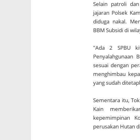
Selain patroli d
jajaran Polsek Ka
diduga nakal. Men
BBM Subsidi di wila
"Ada 2 SPBU kit
Penyalahgunaan B
sesuai dengan per
menghimbau kepada
yang sudah diteta
Sementara itu, Tok
Kain memberika
kepemimpinan K
perusakan Hutan di