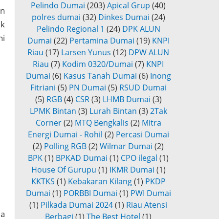
Pelindo Dumai
(203)
Apical Grup
(40)
an
polres dumai
(32)
Dinkes Dumai
(24)
uk
Pelindo Regional 1
(24)
DPK ALUN
ni
Dumai
(22)
Pertamina Dumai
(19)
KNPI
Riau
(17)
Larsen Yunus
(12)
DPW ALUN
Riau
(7)
Kodim 0320/Dumai
(7)
KNPI
Dumai
(6)
Kasus Tanah Dumai
(6)
Inong
Fitriani
(5)
PN Dumai
(5)
RSUD Dumai
(5)
RGB
(4)
CSR
(3)
LHMB Dumai
(3)
LPMK Bintan
(3)
Lurah Bintan
(3)
2Tak
Corner
(2)
MTQ Bengkalis
(2)
Mitra
Energi Dumai - Rohil
(2)
Percasi Dumai
(2)
Polling RGB
(2)
Wilmar Dumai
(2)
BPK
(1)
BPKAD Dumai
(1)
CPO ilegal
(1)
House Of Gurupu
(1)
IKMR Dumai
(1)
KKTKS
(1)
Kebakaran Kilang
(1)
PKDP
Dumai
(1)
PORBBI Dumai
(1)
PWI Dumai
(1)
Pilkada Dumai 2024
(1)
Riau Atensi
da
Berbagi
(1)
The Best Hotel
(1)