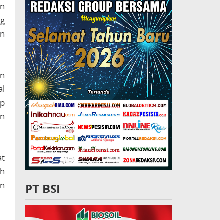
an
ng
an
an
al
ap
an
at
h
n
PT BSI