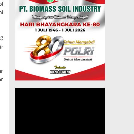
ol
ni
ng
g-
ar
ar