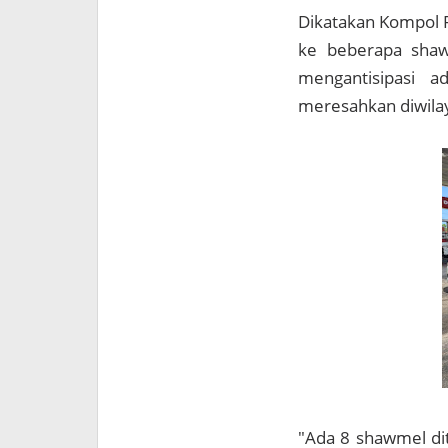
Dikatakan Kompol R
ke beberapa shaw
mengantisipasi a
meresahkan diwila
"Ada 8 shawmel dit