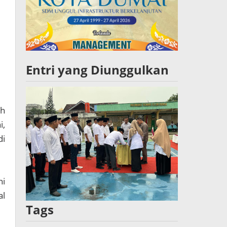
Entri yang Diunggulkan
ah
i,
di
ni
al
Tags