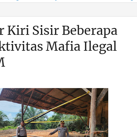
KSO, Integritas Aparatur
untuk Kenyamanan Arus
Pemalsuan Paspor, Po
Dipertaruhkan
Balik
Dumai Diminta
Transparan Soal D
Kiri Sisir Beberapa
tivitas Mafia Ilegal
M