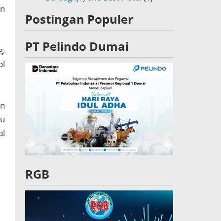
an
Postingan Populer
PT Pelindo Dumai
g,
ol
an
au
al
RGB