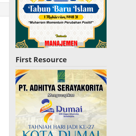
lres
W
First Resource