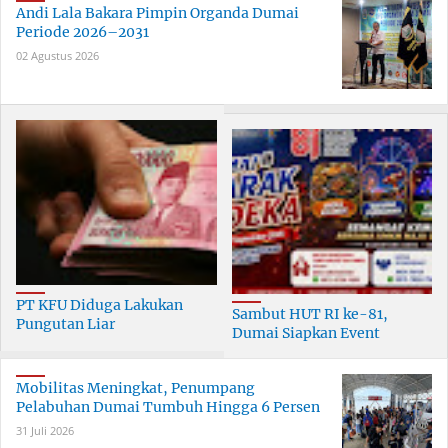
Andi Lala Bakara Pimpin Organda Dumai
Periode 2026–2031
02 Agustus 2026
PT KFU Diduga Lakukan
Sambut HUT RI ke-81,
Pungutan Liar
Dumai Siapkan Event
terhadapTenaga Security di
Meriah Selama 30 Hari
Dumai
Mobilitas Meningkat, Penumpang
Pelabuhan Dumai Tumbuh Hingga 6 Persen
31 Juli 2026