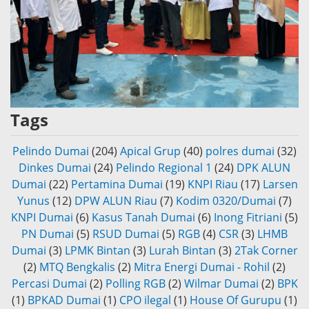
Tags
Pelindo Dumai
(204)
Apical Grup
(40)
polres dumai
(32)
Dinkes Dumai
(24)
Pelindo Regional 1
(24)
DPK ALUN
Dumai
(22)
Pertamina Dumai
(19)
KNPI Riau
(17)
Larsen
Yunus
(12)
DPW ALUN Riau
(7)
Kodim 0320/Dumai
(7)
KNPI Dumai
(6)
Kasus Tanah Dumai
(6)
Inong Fitriani
(5)
PN Dumai
(5)
RSUD Dumai
(5)
RGB
(4)
CSR
(3)
LHMB
Dumai
(3)
LPMK Bintan
(3)
Lurah Bintan
(3)
2Tak Corner
(2)
MTQ Bengkalis
(2)
Mitra Energi Dumai - Rohil
(2)
Percasi Dumai
(2)
Polling RGB
(2)
Wilmar Dumai
(2)
BPK
(1)
BPKAD Dumai
(1)
CPO ilegal
(1)
House Of Gurupu
(1)