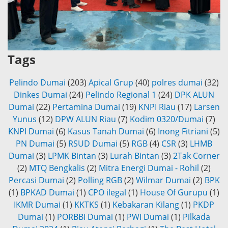
Tags
Pelindo Dumai
(203)
Apical Grup
(40)
polres dumai
(32)
Dinkes Dumai
(24)
Pelindo Regional 1
(24)
DPK ALUN
Dumai
(22)
Pertamina Dumai
(19)
KNPI Riau
(17)
Larsen
Yunus
(12)
DPW ALUN Riau
(7)
Kodim 0320/Dumai
(7)
KNPI Dumai
(6)
Kasus Tanah Dumai
(6)
Inong Fitriani
(5)
PN Dumai
(5)
RSUD Dumai
(5)
RGB
(4)
CSR
(3)
LHMB
Dumai
(3)
LPMK Bintan
(3)
Lurah Bintan
(3)
2Tak Corner
(2)
MTQ Bengkalis
(2)
Mitra Energi Dumai - Rohil
(2)
Percasi Dumai
(2)
Polling RGB
(2)
Wilmar Dumai
(2)
BPK
(1)
BPKAD Dumai
(1)
CPO ilegal
(1)
House Of Gurupu
(1)
IKMR Dumai
(1)
KKTKS
(1)
Kebakaran Kilang
(1)
PKDP
Dumai
(1)
PORBBI Dumai
(1)
PWI Dumai
(1)
Pilkada