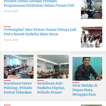
Pelindo Dumai Satukan Persepsi
Pengamanan Pelabuhan dalam Forum FGD
30 Juli 2026
Terbongkar! Jalur Pesisir Dumai Diduga Jadi
Pintu Masuk Narkoba Skala Besar
29 Juli 2026
Sosialisasi Green
Sosialisasi Anti-
Selat Malaka di
Policing, Pelindo
Narkoba Digelar,
Depan Mata,
Dumai Tekankan
Pelindo Dumai
Mengapa Riau
Tanggung Jawab
Prioritaskan SDM
Pesisir Masih
Bersama
Berkualitas
Tertinggal?