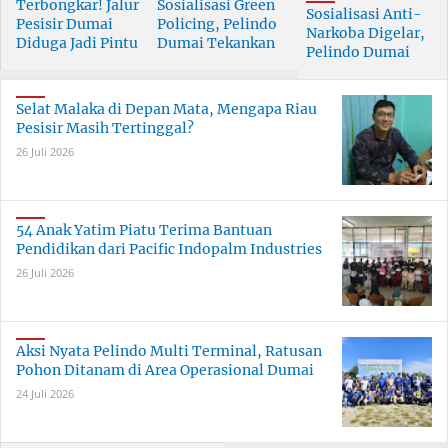
Terbongkar! Jalur
Sosialisasi Green
Sosialisasi Anti-
Pesisir Dumai
Policing, Pelindo
Narkoba Digelar,
Diduga Jadi Pintu
Dumai Tekankan
Pelindo Dumai
Masuk Narkoba
Tanggung Jawab
Prioritaskan SDM
Skala Besar
Bersama
Berkualitas
Selat Malaka di Depan Mata, Mengapa Riau
Pesisir Masih Tertinggal?
26 Juli 2026
54 Anak Yatim Piatu Terima Bantuan
Pendidikan dari Pacific Indopalm Industries
26 Juli 2026
Aksi Nyata Pelindo Multi Terminal, Ratusan
Pohon Ditanam di Area Operasional Dumai
24 Juli 2026