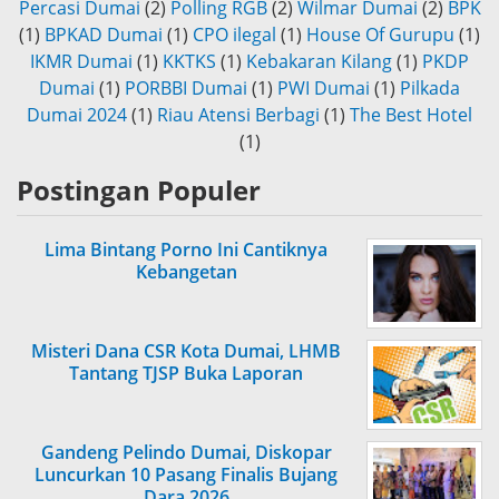
Percasi Dumai
(2)
Polling RGB
(2)
Wilmar Dumai
(2)
BPK
(1)
BPKAD Dumai
(1)
CPO ilegal
(1)
House Of Gurupu
(1)
IKMR Dumai
(1)
KKTKS
(1)
Kebakaran Kilang
(1)
PKDP
Dumai
(1)
PORBBI Dumai
(1)
PWI Dumai
(1)
Pilkada
Dumai 2024
(1)
Riau Atensi Berbagi
(1)
The Best Hotel
(1)
Postingan Populer
Lima Bintang Porno Ini Cantiknya
Kebangetan
Misteri Dana CSR Kota Dumai, LHMB
Tantang TJSP Buka Laporan
Gandeng Pelindo Dumai, Diskopar
Luncurkan 10 Pasang Finalis Bujang
Dara 2026