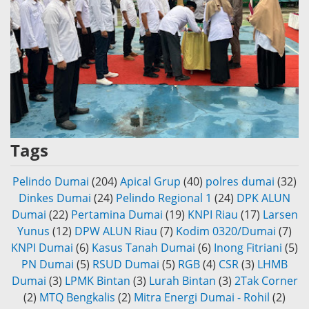
Tags
Pelindo Dumai
(204)
Apical Grup
(40)
polres dumai
(32)
Dinkes Dumai
(24)
Pelindo Regional 1
(24)
DPK ALUN
Dumai
(22)
Pertamina Dumai
(19)
KNPI Riau
(17)
Larsen
Yunus
(12)
DPW ALUN Riau
(7)
Kodim 0320/Dumai
(7)
KNPI Dumai
(6)
Kasus Tanah Dumai
(6)
Inong Fitriani
(5)
PN Dumai
(5)
RSUD Dumai
(5)
RGB
(4)
CSR
(3)
LHMB
Dumai
(3)
LPMK Bintan
(3)
Lurah Bintan
(3)
2Tak Corner
(2)
MTQ Bengkalis
(2)
Mitra Energi Dumai - Rohil
(2)