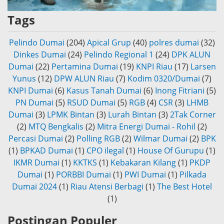
Tags
Pelindo Dumai
(204)
Apical Grup
(40)
polres dumai
(32)
Dinkes Dumai
(24)
Pelindo Regional 1
(24)
DPK ALUN
Dumai
(22)
Pertamina Dumai
(19)
KNPI Riau
(17)
Larsen
Yunus
(12)
DPW ALUN Riau
(7)
Kodim 0320/Dumai
(7)
KNPI Dumai
(6)
Kasus Tanah Dumai
(6)
Inong Fitriani
(5)
PN Dumai
(5)
RSUD Dumai
(5)
RGB
(4)
CSR
(3)
LHMB
Dumai
(3)
LPMK Bintan
(3)
Lurah Bintan
(3)
2Tak Corner
(2)
MTQ Bengkalis
(2)
Mitra Energi Dumai - Rohil
(2)
Percasi Dumai
(2)
Polling RGB
(2)
Wilmar Dumai
(2)
BPK
(1)
BPKAD Dumai
(1)
CPO ilegal
(1)
House Of Gurupu
(1)
IKMR Dumai
(1)
KKTKS
(1)
Kebakaran Kilang
(1)
PKDP
Dumai
(1)
PORBBI Dumai
(1)
PWI Dumai
(1)
Pilkada
Dumai 2024
(1)
Riau Atensi Berbagi
(1)
The Best Hotel
(1)
Postingan Populer