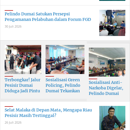
Pelindo Dumai Satukan Persepsi
Pengamanan Pelabuhan dalam Forum FGD
30 Juli 2026
Terbongkar! Jalur
Sosialisasi Green
Sosialisasi Anti-
Pesisir Dumai
Policing, Pelindo
Narkoba Digelar,
Diduga Jadi Pintu
Dumai Tekankan
Pelindo Dumai
Masuk Narkoba
Tanggung Jawab
Prioritaskan SDM
Skala Besar
Bersama
Berkualitas
Selat Malaka di Depan Mata, Mengapa Riau
Pesisir Masih Tertinggal?
26 Juli 2026