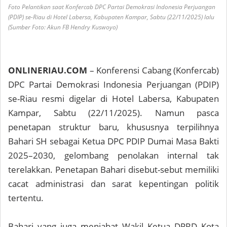
Foto Pelantikan saat Konfercab DPC Partai Demokrasi Indonesia Perjuangan
(PDIP) se-Riau di Hotel Labersa, Kabupaten Kampar, Sabtu (22/11/2025) lalu
(Sumber Foto: Akun FB Hendry Kuswoyo)
ONLINERIAU.COM
– Konferensi Cabang (Konfercab)
DPC Partai Demokrasi Indonesia Perjuangan (PDIP)
se-Riau resmi digelar di Hotel Labersa, Kabupaten
Kampar, Sabtu (22/11/2025). Namun pasca
penetapan struktur baru, khususnya terpilihnya
Bahari SH sebagai Ketua DPC PDIP Dumai Masa Bakti
2025–2030, gelombang penolakan internal tak
terelakkan. Penetapan Bahari disebut-sebut memiliki
cacat administrasi dan sarat kepentingan politik
tertentu.
Bahari yang juga menjabat Wakil Ketua DPRD Kota