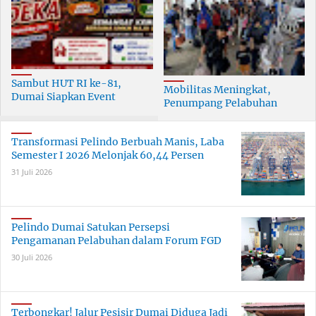
Sambut HUT RI ke-81,
Mobilitas Meningkat,
Dumai Siapkan Event
Penumpang Pelabuhan
Meriah Selama 30 Hari
Dumai Tumbuh Hingga 6
Persen
Transformasi Pelindo Berbuah Manis, Laba
Semester I 2026 Melonjak 60,44 Persen
31 Juli 2026
Pelindo Dumai Satukan Persepsi
Pengamanan Pelabuhan dalam Forum FGD
30 Juli 2026
Terbongkar! Jalur Pesisir Dumai Diduga Jadi