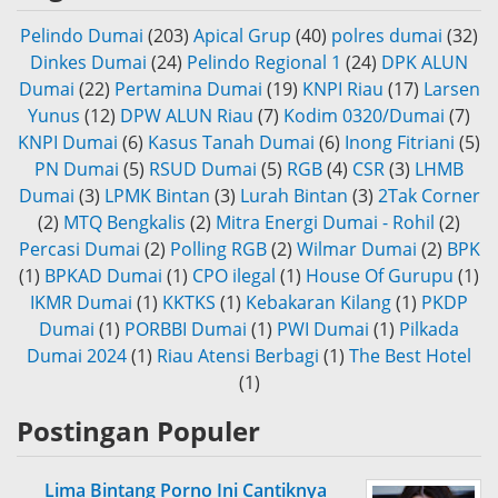
Pelindo Dumai
(203)
Apical Grup
(40)
polres dumai
(32)
Dinkes Dumai
(24)
Pelindo Regional 1
(24)
DPK ALUN
Dumai
(22)
Pertamina Dumai
(19)
KNPI Riau
(17)
Larsen
Yunus
(12)
DPW ALUN Riau
(7)
Kodim 0320/Dumai
(7)
KNPI Dumai
(6)
Kasus Tanah Dumai
(6)
Inong Fitriani
(5)
PN Dumai
(5)
RSUD Dumai
(5)
RGB
(4)
CSR
(3)
LHMB
Dumai
(3)
LPMK Bintan
(3)
Lurah Bintan
(3)
2Tak Corner
(2)
MTQ Bengkalis
(2)
Mitra Energi Dumai - Rohil
(2)
Percasi Dumai
(2)
Polling RGB
(2)
Wilmar Dumai
(2)
BPK
(1)
BPKAD Dumai
(1)
CPO ilegal
(1)
House Of Gurupu
(1)
IKMR Dumai
(1)
KKTKS
(1)
Kebakaran Kilang
(1)
PKDP
Dumai
(1)
PORBBI Dumai
(1)
PWI Dumai
(1)
Pilkada
Dumai 2024
(1)
Riau Atensi Berbagi
(1)
The Best Hotel
(1)
Postingan Populer
Lima Bintang Porno Ini Cantiknya