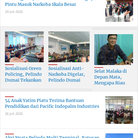
Pintu Masuk Narkoba Skala Besar
29 Juli 2026
Sosialisasi Green
Sosialisasi Anti-
Selat Malaka di
Policing, Pelindo
Narkoba Digelar,
Depan Mata,
Dumai Tekankan
Pelindo Dumai
Mengapa Riau
Tanggung Jawab
Prioritaskan SDM
Pesisir Masih
Bersama
Berkualitas
Tertinggal?
54 Anak Yatim Piatu Terima Bantuan
Pendidikan dari Pacific Indopalm Industries
26 Juli 2026
Aksi Nyata Pelindo Multi Terminal, Ratusan