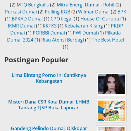
(2)
MTQ Bengkalis
(2)
Mitra Energi Dumai - Rohil
(2)
Percasi Dumai
(2)
Polling RGB
(2)
Wilmar Dumai
(2)
BPK
(1)
BPKAD Dumai
(1)
CPO ilegal
(1)
House Of Gurupu
(1)
IKMR Dumai
(1)
KKTKS
(1)
Kebakaran Kilang
(1)
PKDP
Dumai
(1)
PORBBI Dumai
(1)
PWI Dumai
(1)
Pilkada
Dumai 2024
(1)
Riau Atensi Berbagi
(1)
The Best Hotel
(1)
Postingan Populer
Lima Bintang Porno Ini Cantiknya
Kebangetan
Misteri Dana CSR Kota Dumai, LHMB
Tantang TJSP Buka Laporan
Gandeng Pelindo Dumai, Diskopar