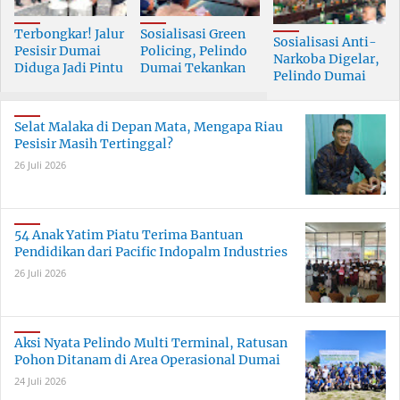
Terbongkar! Jalur
Sosialisasi Green
Sosialisasi Anti-
Pesisir Dumai
Policing, Pelindo
Narkoba Digelar,
Diduga Jadi Pintu
Dumai Tekankan
Pelindo Dumai
Masuk Narkoba
Tanggung Jawab
Prioritaskan SDM
Skala Besar
Bersama
Berkualitas
Selat Malaka di Depan Mata, Mengapa Riau
Pesisir Masih Tertinggal?
26 Juli 2026
54 Anak Yatim Piatu Terima Bantuan
Pendidikan dari Pacific Indopalm Industries
26 Juli 2026
Aksi Nyata Pelindo Multi Terminal, Ratusan
Pohon Ditanam di Area Operasional Dumai
24 Juli 2026