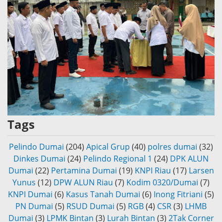
Tags
Pelindo Dumai
(204)
Apical Grup
(40)
polres dumai
(32)
Dinkes Dumai
(24)
Pelindo Regional 1
(24)
DPK ALUN
Dumai
(22)
Pertamina Dumai
(19)
KNPI Riau
(17)
Larsen
Yunus
(12)
DPW ALUN Riau
(7)
Kodim 0320/Dumai
(7)
KNPI Dumai
(6)
Kasus Tanah Dumai
(6)
Inong Fitriani
(5)
PN Dumai
(5)
RSUD Dumai
(5)
RGB
(4)
CSR
(3)
LHMB
Dumai
(3)
LPMK Bintan
(3)
Lurah Bintan
(3)
2Tak Corner