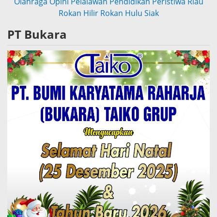
Olahraga
Opini
Pelalawan
Pendidikan
Peristiwa
Riau
Rokan Hilir
Rokan Hulu
Siak
PT Bukara