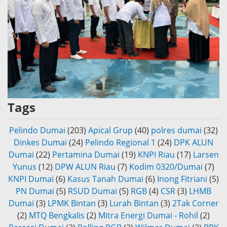
Tags
Pelindo Dumai
(203)
Apical Grup
(40)
polres dumai
(32)
Dinkes Dumai
(24)
Pelindo Regional 1
(24)
DPK ALUN
Dumai
(22)
Pertamina Dumai
(19)
KNPI Riau
(17)
Larsen
Yunus
(12)
DPW ALUN Riau
(7)
Kodim 0320/Dumai
(7)
KNPI Dumai
(6)
Kasus Tanah Dumai
(6)
Inong Fitriani
(5)
PN Dumai
(5)
RSUD Dumai
(5)
RGB
(4)
CSR
(3)
LHMB
Dumai
(3)
LPMK Bintan
(3)
Lurah Bintan
(3)
2Tak Corner
(2)
MTQ Bengkalis
(2)
Mitra Energi Dumai - Rohil
(2)