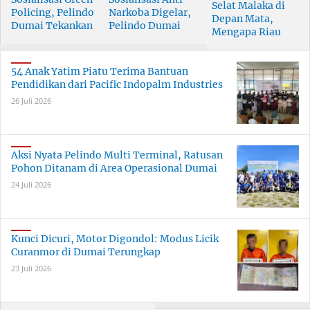
Selat Malaka di
Policing, Pelindo
Narkoba Digelar,
Depan Mata,
Dumai Tekankan
Pelindo Dumai
Mengapa Riau
Tanggung Jawab
Prioritaskan SDM
Pesisir Masih
Bersama
Berkualitas
Tertinggal?
54 Anak Yatim Piatu Terima Bantuan
Pendidikan dari Pacific Indopalm Industries
26 Juli 2026
Aksi Nyata Pelindo Multi Terminal, Ratusan
Pohon Ditanam di Area Operasional Dumai
24 Juli 2026
Kunci Dicuri, Motor Digondol: Modus Licik
Curanmor di Dumai Terungkap
23 Juli 2026