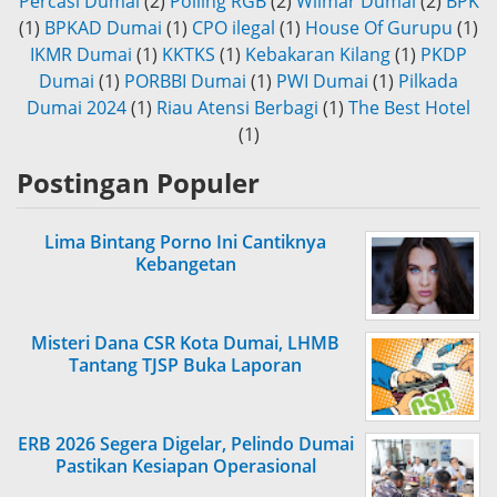
Percasi Dumai
(2)
Polling RGB
(2)
Wilmar Dumai
(2)
BPK
(1)
BPKAD Dumai
(1)
CPO ilegal
(1)
House Of Gurupu
(1)
IKMR Dumai
(1)
KKTKS
(1)
Kebakaran Kilang
(1)
PKDP
Dumai
(1)
PORBBI Dumai
(1)
PWI Dumai
(1)
Pilkada
Dumai 2024
(1)
Riau Atensi Berbagi
(1)
The Best Hotel
(1)
Postingan Populer
Lima Bintang Porno Ini Cantiknya
Kebangetan
Misteri Dana CSR Kota Dumai, LHMB
Tantang TJSP Buka Laporan
ERB 2026 Segera Digelar, Pelindo Dumai
Pastikan Kesiapan Operasional