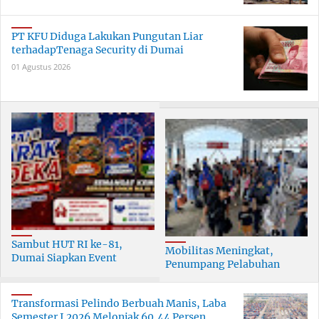
PT KFU Diduga Lakukan Pungutan Liar
terhadapTenaga Security di Dumai
01 Agustus 2026
Sambut HUT RI ke-81,
Mobilitas Meningkat,
Dumai Siapkan Event
Penumpang Pelabuhan
Meriah Selama 30 Hari
Dumai Tumbuh Hingga 6
Persen
Transformasi Pelindo Berbuah Manis, Laba
Semester I 2026 Melonjak 60,44 Persen