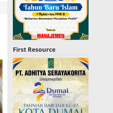
lres
W
First Resource