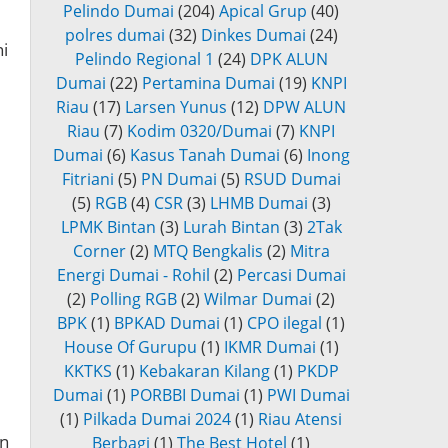
Pelindo Dumai
(204)
Apical Grup
(40)
polres dumai
(32)
Dinkes Dumai
(24)
i
Pelindo Regional 1
(24)
DPK ALUN
Dumai
(22)
Pertamina Dumai
(19)
KNPI
Riau
(17)
Larsen Yunus
(12)
DPW ALUN
Riau
(7)
Kodim 0320/Dumai
(7)
KNPI
Dumai
(6)
Kasus Tanah Dumai
(6)
Inong
Fitriani
(5)
PN Dumai
(5)
RSUD Dumai
(5)
RGB
(4)
CSR
(3)
LHMB Dumai
(3)
LPMK Bintan
(3)
Lurah Bintan
(3)
2Tak
Corner
(2)
MTQ Bengkalis
(2)
Mitra
Energi Dumai - Rohil
(2)
Percasi Dumai
(2)
Polling RGB
(2)
Wilmar Dumai
(2)
BPK
(1)
BPKAD Dumai
(1)
CPO ilegal
(1)
House Of Gurupu
(1)
IKMR Dumai
(1)
KKTKS
(1)
Kebakaran Kilang
(1)
PKDP
Dumai
(1)
PORBBI Dumai
(1)
PWI Dumai
(1)
Pilkada Dumai 2024
(1)
Riau Atensi
an
Berbagi
(1)
The Best Hotel
(1)