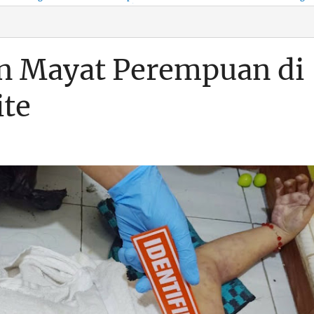
KSO, Integritas Aparatur
untuk Kenyamanan Arus
Pemalsuan Paspor, Po
Dipertaruhkan
Balik
Dumai Diminta
Transparan Soal D
 Mayat Perempuan di
te