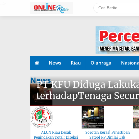
-->
News
Riau
Olahraga
Nasiona
News
PT KFU Diduga Lakuka
terhadapTenaga Secur
ALUN Riau Desak
Sorotan Keras! Penertiban
Penindakan Total: Direksi
Satpol PP Dinilai Tak