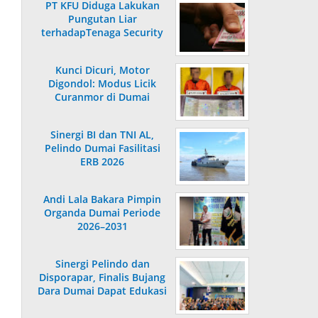
PT KFU Diduga Lakukan
Pungutan Liar
terhadapTenaga Security
di Dumai
Kunci Dicuri, Motor
Digondol: Modus Licik
Curanmor di Dumai
Terungkap
Sinergi BI dan TNI AL,
Pelindo Dumai Fasilitasi
ERB 2026
Andi Lala Bakara Pimpin
Organda Dumai Periode
2026–2031
Sinergi Pelindo dan
Disporapar, Finalis Bujang
Dara Dumai Dapat Edukasi
Kepelabuhanan