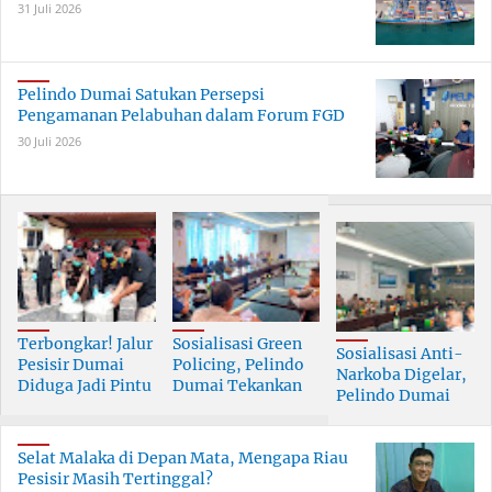
31 Juli 2026
Pelindo Dumai Satukan Persepsi
Pengamanan Pelabuhan dalam Forum FGD
30 Juli 2026
Terbongkar! Jalur
Sosialisasi Green
Sosialisasi Anti-
Pesisir Dumai
Policing, Pelindo
Narkoba Digelar,
Diduga Jadi Pintu
Dumai Tekankan
Pelindo Dumai
Masuk Narkoba
Tanggung Jawab
Prioritaskan SDM
Skala Besar
Bersama
Berkualitas
Selat Malaka di Depan Mata, Mengapa Riau
Pesisir Masih Tertinggal?