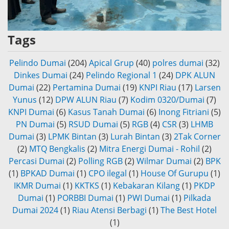
Tags
Pelindo Dumai
(204)
Apical Grup
(40)
polres dumai
(32)
Dinkes Dumai
(24)
Pelindo Regional 1
(24)
DPK ALUN
Dumai
(22)
Pertamina Dumai
(19)
KNPI Riau
(17)
Larsen
Yunus
(12)
DPW ALUN Riau
(7)
Kodim 0320/Dumai
(7)
KNPI Dumai
(6)
Kasus Tanah Dumai
(6)
Inong Fitriani
(5)
PN Dumai
(5)
RSUD Dumai
(5)
RGB
(4)
CSR
(3)
LHMB
Dumai
(3)
LPMK Bintan
(3)
Lurah Bintan
(3)
2Tak Corner
(2)
MTQ Bengkalis
(2)
Mitra Energi Dumai - Rohil
(2)
Percasi Dumai
(2)
Polling RGB
(2)
Wilmar Dumai
(2)
BPK
(1)
BPKAD Dumai
(1)
CPO ilegal
(1)
House Of Gurupu
(1)
IKMR Dumai
(1)
KKTKS
(1)
Kebakaran Kilang
(1)
PKDP
Dumai
(1)
PORBBI Dumai
(1)
PWI Dumai
(1)
Pilkada
Dumai 2024
(1)
Riau Atensi Berbagi
(1)
The Best Hotel
(1)