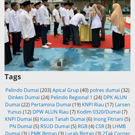
Tags
Pelindo Dumai
(203)
Apical Grup
(40)
polres dumai
(32)
Dinkes Dumai
(24)
Pelindo Regional 1
(24)
DPK ALUN
Dumai
(22)
Pertamina Dumai
(19)
KNPI Riau
(17)
Larsen
Yunus
(12)
DPW ALUN Riau
(7)
Kodim 0320/Dumai
(7)
KNPI Dumai
(6)
Kasus Tanah Dumai
(6)
Inong Fitriani
(5)
PN Dumai
(5)
RSUD Dumai
(5)
RGB
(4)
CSR
(3)
LHMB
Dumai
(3)
LPMK Bintan
(3)
Lurah Bintan
(3)
2Tak Corner