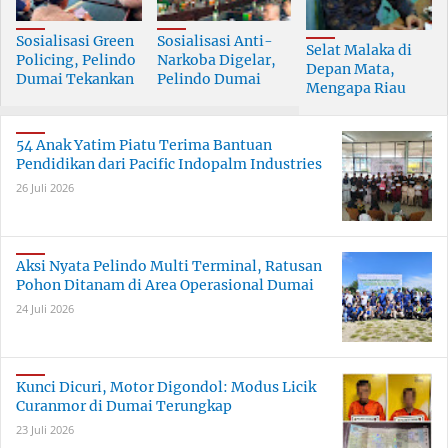
Sosialisasi Green
Sosialisasi Anti-
Selat Malaka di
Policing, Pelindo
Narkoba Digelar,
Depan Mata,
Dumai Tekankan
Pelindo Dumai
Mengapa Riau
Tanggung Jawab
Prioritaskan SDM
Pesisir Masih
Bersama
Berkualitas
Tertinggal?
54 Anak Yatim Piatu Terima Bantuan
Pendidikan dari Pacific Indopalm Industries
26 Juli 2026
Aksi Nyata Pelindo Multi Terminal, Ratusan
Pohon Ditanam di Area Operasional Dumai
24 Juli 2026
Kunci Dicuri, Motor Digondol: Modus Licik
Curanmor di Dumai Terungkap
23 Juli 2026