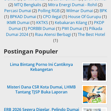
(2)
MTQ Bengkalis
(2)
Mitra Energi Dumai - Rohil
(2)
Percasi Dumai
(2)
Polling RGB
(2)
Wilmar Dumai
(2)
BPK
(1)
BPKAD Dumai
(1)
CPO ilegal
(1)
House Of Gurupu
(1)
IKMR Dumai
(1)
KKTKS
(1)
Kebakaran Kilang
(1)
PKDP
Dumai
(1)
PORBBI Dumai
(1)
PWI Dumai
(1)
Pilkada
Dumai 2024
(1)
Riau Atensi Berbagi
(1)
The Best Hotel
(1)
Postingan Populer
Lima Bintang Porno Ini Cantiknya
Kebangetan
Misteri Dana CSR Kota Dumai, LHMB
Tantang TJSP Buka Laporan
ERB 2026 Segera Digelar, Pelindo Dumai