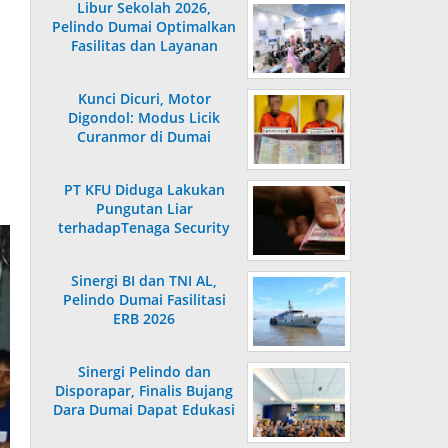
Libur Sekolah 2026,
Pelindo Dumai Optimalkan
Fasilitas dan Layanan
Penumpang
Kunci Dicuri, Motor
Digondol: Modus Licik
Curanmor di Dumai
Terungkap
PT KFU Diduga Lakukan
Pungutan Liar
terhadapTenaga Security
di Dumai
Sinergi BI dan TNI AL,
Pelindo Dumai Fasilitasi
ERB 2026
Sinergi Pelindo dan
Disporapar, Finalis Bujang
Dara Dumai Dapat Edukasi
Kepelabuhanan