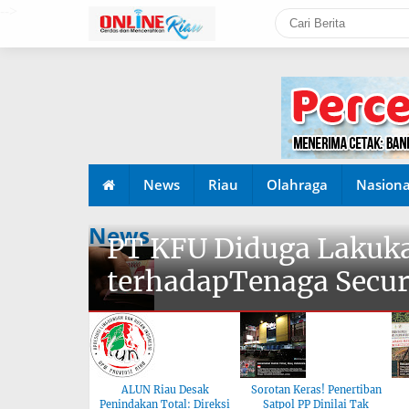
-->
News
Riau
Olahraga
Nasiona
News
PT KFU Diduga Lakuka
terhadapTenaga Secur
ALUN Riau Desak
Sorotan Keras! Penertiban
Penindakan Total: Direksi
Satpol PP Dinilai Tak