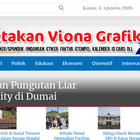
Kamis, 6 Agustus 2026
l
Politik
Edukasi
Ekonomi
Otomotif
Interna
n Pungutan Liar
ity di Dumai
ASN di Dumai Terseret
Pelindo Dumai
Diduga Masih Bersta
dalam Dugaan Skandal
Optimalkan Fasilitas
DPO di Kasus Dugaa