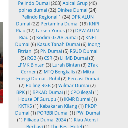
Pelindo Dumai
(203)
Apical Grup
(40)
polres dumai
(32)
Dinkes Dumai
(24)
Pelindo Regional 1
(24)
DPK ALUN
Dumai
(22)
Pertamina Dumai
(19)
KNPI
Riau
(17)
Larsen Yunus
(12)
DPW ALUN
Riau
(7)
Kodim 0320/Dumai
(7)
KNPI
Dumai
(6)
Kasus Tanah Dumai
(6)
Inong
Fitriani
(5)
PN Dumai
(5)
RSUD Dumai
(5)
RGB
(4)
CSR
(3)
LHMB Dumai
(3)
LPMK Bintan
(3)
Lurah Bintan
(3)
2Tak
Corner
(2)
MTQ Bengkalis
(2)
Mitra
Energi Dumai - Rohil
(2)
Percasi Dumai
(2)
Polling RGB
(2)
Wilmar Dumai
(2)
BPK
(1)
BPKAD Dumai
(1)
CPO ilegal
(1)
House Of Gurupu
(1)
IKMR Dumai
(1)
KKTKS
(1)
Kebakaran Kilang
(1)
PKDP
Dumai
(1)
PORBBI Dumai
(1)
PWI Dumai
(1)
Pilkada Dumai 2024
(1)
Riau Atensi
Berbagi
(1)
The Best Hotel
(1)