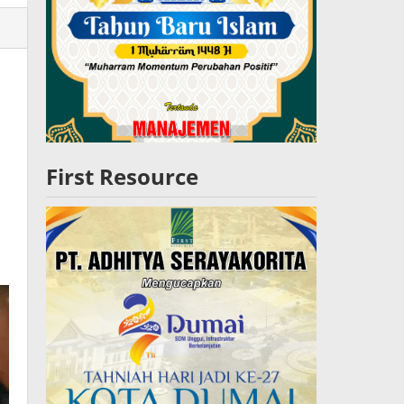
lres
W
First Resource