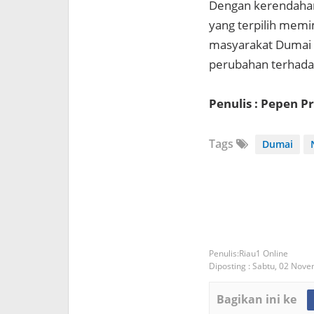
Dengan kerendahan 
yang terpilih memi
masyarakat Dumai k
perubahan terhadap
Penulis : Pepen P
Tags
Dumai
Riau1 Online
Diposting :
Sabtu, 02 Nov
Bagikan ini ke