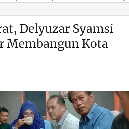
KSO, Integritas Aparatur
untuk Kenyamanan Arus
Pemalsuan Paspor, Po
Dipertaruhkan
Balik
Dumai Diminta
Transparan Soal D
rat, Delyuzar Syamsi
lar Membangun Kota