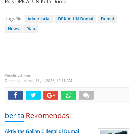
Rilis DPK ALUN Kota Dumai
Tags
Advertorial
DPK ALUN Dumai
Dumai
News
Riau
Edriwan
Diposting :
Kamis, 13 Juli 2023,
12:11 AM
berita
Rekomendasi
Aktivitas Galian C Ilegal di Dumai