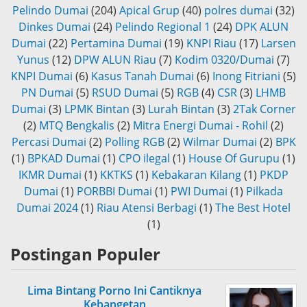
Pelindo Dumai
(204)
Apical Grup
(40)
polres dumai
(32)
Dinkes Dumai
(24)
Pelindo Regional 1
(24)
DPK ALUN
Dumai
(22)
Pertamina Dumai
(19)
KNPI Riau
(17)
Larsen
Yunus
(12)
DPW ALUN Riau
(7)
Kodim 0320/Dumai
(7)
KNPI Dumai
(6)
Kasus Tanah Dumai
(6)
Inong Fitriani
(5)
PN Dumai
(5)
RSUD Dumai
(5)
RGB
(4)
CSR
(3)
LHMB
Dumai
(3)
LPMK Bintan
(3)
Lurah Bintan
(3)
2Tak Corner
(2)
MTQ Bengkalis
(2)
Mitra Energi Dumai - Rohil
(2)
Percasi Dumai
(2)
Polling RGB
(2)
Wilmar Dumai
(2)
BPK
(1)
BPKAD Dumai
(1)
CPO ilegal
(1)
House Of Gurupu
(1)
IKMR Dumai
(1)
KKTKS
(1)
Kebakaran Kilang
(1)
PKDP
Dumai
(1)
PORBBI Dumai
(1)
PWI Dumai
(1)
Pilkada
Dumai 2024
(1)
Riau Atensi Berbagi
(1)
The Best Hotel
(1)
Postingan Populer
Lima Bintang Porno Ini Cantiknya
Kebangetan