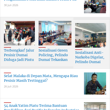
30 Juli 2026
Terbongkar! Jalur
Sosialisasi Green
Sosialisasi Anti-
Pesisir Dumai
Policing, Pelindo
Narkoba Digelar,
Diduga Jadi Pintu
Dumai Tekankan
Pelindo Dumai
Masuk Narkoba
Tanggung Jawab
Prioritaskan SDM
Skala Besar
Bersama
Berkualitas
Selat Malaka di Depan Mata, Mengapa Riau
Pesisir Masih Tertinggal?
26 Juli 2026
54 Anak Yatim Piatu Terima Bantuan