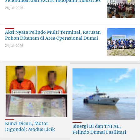
Pendidikan dari Pacific Indopalm Industries
26 Juli 2026
Aksi Nyata Pelindo Multi Terminal, Ratusan
Pohon Ditanam di Area Operasional Dumai
24 Juli 2026
Kunci Dicuri, Motor
Sinergi BI dan TNI AL,
Digondol: Modus Licik
Pelindo Dumai Fasilitasi
Curanmor di Dumai
ERB 2026