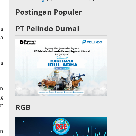
Postingan Populer
PT Pelindo Dumai
da
ta
ga
an
ng
at
RGB
an