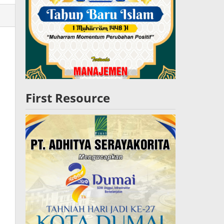
lres
W
First Resource