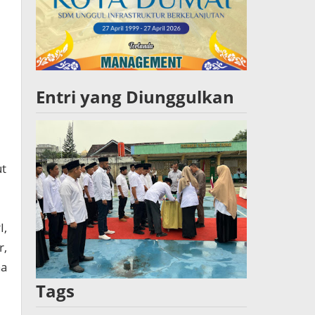
Entri yang Diunggulkan
ut
I,
r,
na
Tags