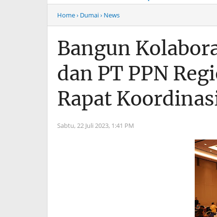
Musim Mas Harus
Menyentuh “Kelas Atas”
Bertanggung Jawab
Hiburan Malam
Home
› Dumai
› News
Bangun Kolabora
dan PT PPN Regi
Rapat Koordinas
Sabtu, 22 Juli 2023,
1:41 PM