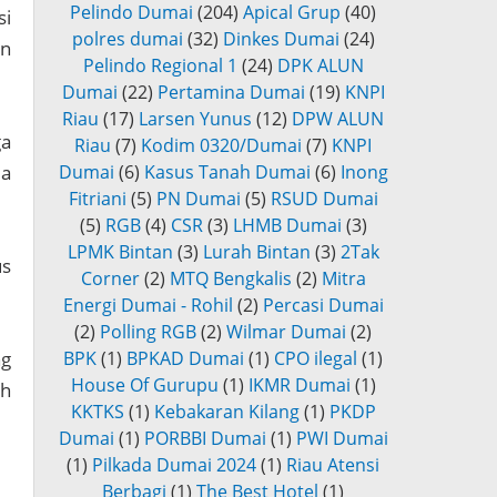
Pelindo Dumai
(204)
Apical Grup
(40)
si
polres dumai
(32)
Dinkes Dumai
(24)
an
Pelindo Regional 1
(24)
DPK ALUN
Dumai
(22)
Pertamina Dumai
(19)
KNPI
Riau
(17)
Larsen Yunus
(12)
DPW ALUN
ga
Riau
(7)
Kodim 0320/Dumai
(7)
KNPI
ua
Dumai
(6)
Kasus Tanah Dumai
(6)
Inong
Fitriani
(5)
PN Dumai
(5)
RSUD Dumai
(5)
RGB
(4)
CSR
(3)
LHMB Dumai
(3)
LPMK Bintan
(3)
Lurah Bintan
(3)
2Tak
us
Corner
(2)
MTQ Bengkalis
(2)
Mitra
Energi Dumai - Rohil
(2)
Percasi Dumai
(2)
Polling RGB
(2)
Wilmar Dumai
(2)
ng
BPK
(1)
BPKAD Dumai
(1)
CPO ilegal
(1)
House Of Gurupu
(1)
IKMR Dumai
(1)
ah
KKTKS
(1)
Kebakaran Kilang
(1)
PKDP
Dumai
(1)
PORBBI Dumai
(1)
PWI Dumai
(1)
Pilkada Dumai 2024
(1)
Riau Atensi
Berbagi
(1)
The Best Hotel
(1)