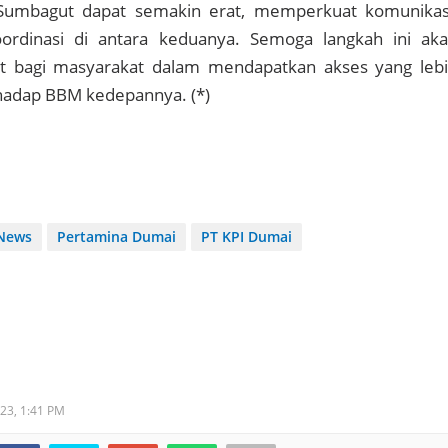
Sumbagut dapat semakin erat, memperkuat komunikas
oordinasi di antara keduanya. Semoga langkah ini ak
bagi masyarakat dalam mendapatkan akses yang leb
rhadap BBM kedepannya. (*)
News
Pertamina Dumai
PT KPI Dumai
023,
1:41 PM