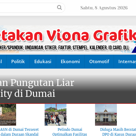
Sabtu, 8 Agustus 2026
l
Politik
Edukasi
Ekonomi
Otomotif
Interna
n Pungutan Liar
ity di Dumai
ASN di Dumai Terseret
Pelindo Dumai
Diduga Masih Bersta
dalam Dugaan Skandal
Optimalkan Fasilitas
DPO di Kasus Dugaa