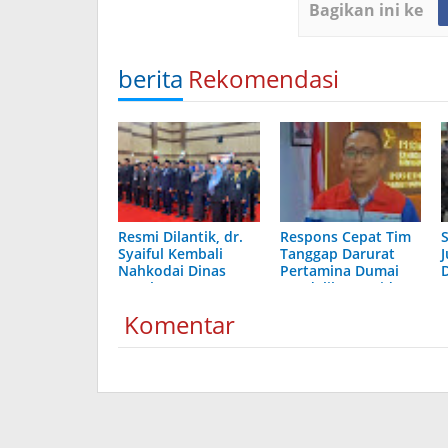
Bagikan ini ke
berita
Rekomendasi
Resmi Dilantik, dr.
Respons Cepat Tim
Syaiful Kembali
Tanggap Darurat
J
Nahkodai Dinas
Pertamina Dumai
Kesehatan Kota
Kendalikan Insiden
Dumai
Operasional
Komentar