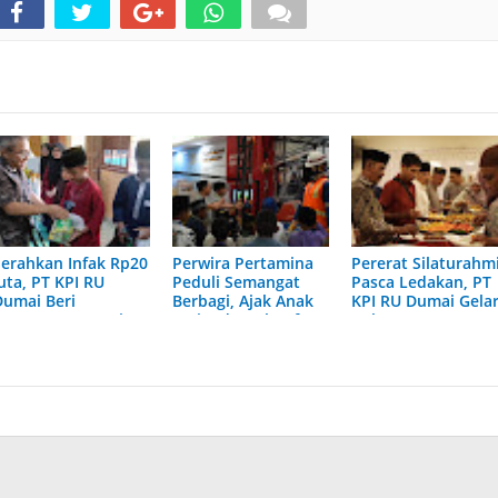
Serahkan Infak Rp20
Perwira Pertamina
Pererat Silaturahm
uta, PT KPI RU
Peduli Semangat
Pasca Ledakan, PT
Dumai Beri
Berbagi, Ajak Anak
KPI RU Dumai Gela
Santunan 2 Panti
Yatim dan Dhuafa
Buka Bersama
Asuhan
Beli Baju Lebaran