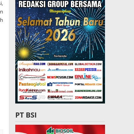
i,
an
ih
PT BSI