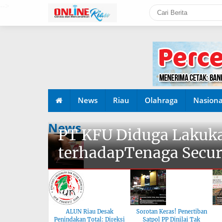
-->
News
Riau
Olahraga
Nasiona
News
PT KFU Diduga Lakuka
terhadapTenaga Secur
ALUN Riau Desak
Sorotan Keras! Penertiban
Penindakan Total: Direksi
Satpol PP Dinilai Tak