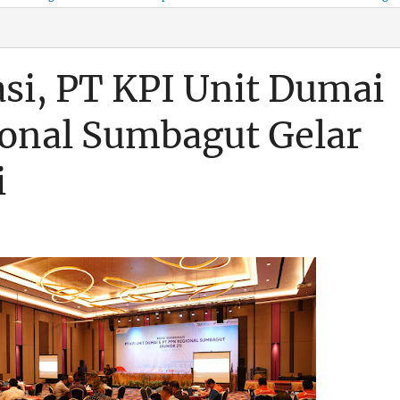
KSO, Integritas Aparatur
untuk Kenyamanan Arus
Pemalsuan Paspor, Po
Dipertaruhkan
Balik
Dumai Diminta
Transparan Soal D
si, PT KPI Unit Dumai
onal Sumbagut Gelar
i