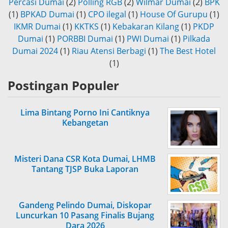
Percasi Dumai
(2)
Polling RGB
(2)
Wilmar Dumai
(2)
BPK
(1)
BPKAD Dumai
(1)
CPO ilegal
(1)
House Of Gurupu
(1)
IKMR Dumai
(1)
KKTKS
(1)
Kebakaran Kilang
(1)
PKDP
Dumai
(1)
PORBBI Dumai
(1)
PWI Dumai
(1)
Pilkada
Dumai 2024
(1)
Riau Atensi Berbagi
(1)
The Best Hotel
(1)
Postingan Populer
Lima Bintang Porno Ini Cantiknya
Kebangetan
Misteri Dana CSR Kota Dumai, LHMB
Tantang TJSP Buka Laporan
Gandeng Pelindo Dumai, Diskopar
Luncurkan 10 Pasang Finalis Bujang
Dara 2026