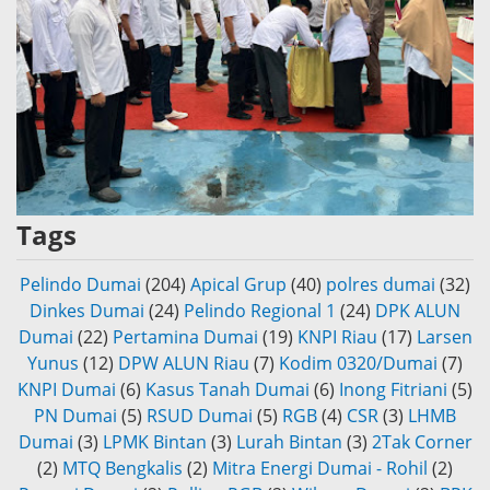
Tags
Pelindo Dumai
(204)
Apical Grup
(40)
polres dumai
(32)
Dinkes Dumai
(24)
Pelindo Regional 1
(24)
DPK ALUN
Dumai
(22)
Pertamina Dumai
(19)
KNPI Riau
(17)
Larsen
Yunus
(12)
DPW ALUN Riau
(7)
Kodim 0320/Dumai
(7)
KNPI Dumai
(6)
Kasus Tanah Dumai
(6)
Inong Fitriani
(5)
PN Dumai
(5)
RSUD Dumai
(5)
RGB
(4)
CSR
(3)
LHMB
Dumai
(3)
LPMK Bintan
(3)
Lurah Bintan
(3)
2Tak Corner
(2)
MTQ Bengkalis
(2)
Mitra Energi Dumai - Rohil
(2)