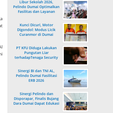
Libur Sekolah 2026,
Pelindo Dumai Optimalkan
Fasilitas dan Layanan
Penumpang
ga
Kunci Dicuri, Motor
at
Digondol: Modus Licik
Curanmor di Dumai
Terungkap
Al
PT KFU Diduga Lakukan
Pungutan Liar
ni
terhadapTenaga Security
di Dumai
Sinergi BI dan TNI AL,
Pelindo Dumai Fasilitasi
ERB 2026
Sinergi Pelindo dan
Disporapar, Finalis Bujang
Dara Dumai Dapat Edukasi
Kepelabuhanan