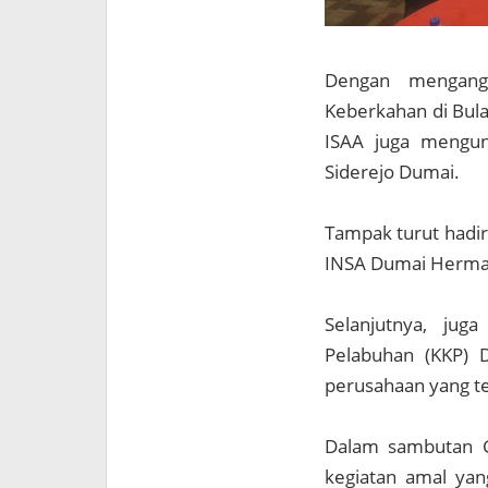
Dengan mengangk
Keberkahan di Bul
ISAA juga mengund
Siderejo Dumai.
Tampak turut hadir
INSA Dumai Herman 
Selanjutnya, jug
Pelabuhan (KKP) D
perusahaan yang t
Dalam sambutan GM
kegiatan amal ya