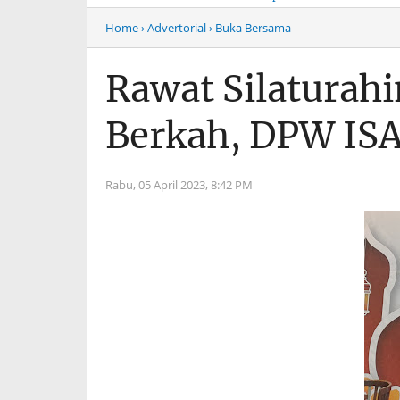
Musim Mas Harus
Menyentuh “Kelas Atas”
Bertanggung Jawab
Hiburan Malam
Home
› Advertorial
› Buka Bersama
Rawat Silaturah
Berkah, DPW ISA
Rabu, 05 April 2023,
8:42 PM