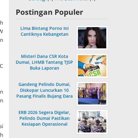
Postingan Populer
ih
Lima Bintang Porno Ini
PW
Cantiknya Kebangetan
an
Misteri Dana CSR Kota
Dumai, LHMB Tantang TJSP
PC
Buka Laporan
Gandeng Pelindo Dumai,
Diskopar Luncurkan 10
an
Pasang Finalis Bujang Dara
an
2026
ERB 2026 Segera Digelar,
Pelindo Dumai Pastikan
Kesiapan Operasional
si
ah