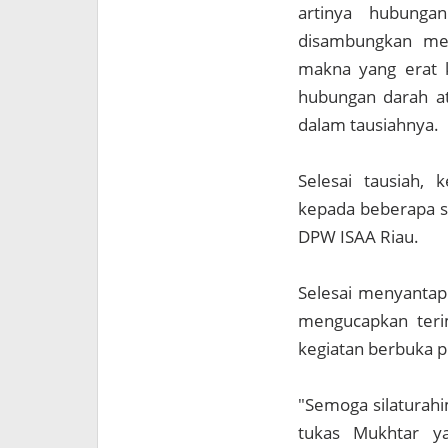
artinya hubunga
disambungkan men
makna yang erat 
hubungan darah at
dalam tausiahnya.
Selesai tausiah, 
kepada beberapa sa
DPW ISAA Riau.
Selesai menyantap
mengucapkan teri
kegiatan berbuka 
"Semoga silaturahi
tukas Mukhtar y