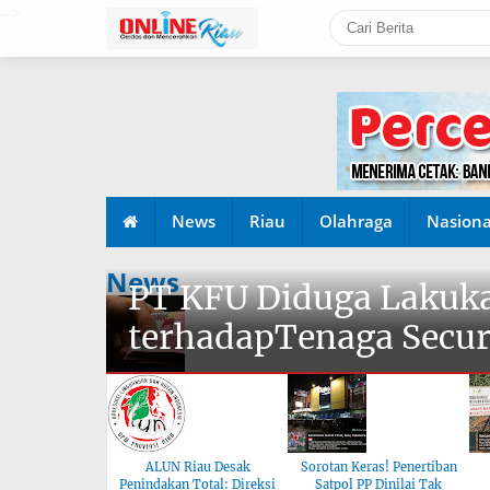
-->
News
Riau
Olahraga
Nasiona
News
PT KFU Diduga Lakuka
terhadapTenaga Secur
ALUN Riau Desak
Sorotan Keras! Penertiban
Penindakan Total: Direksi
Satpol PP Dinilai Tak