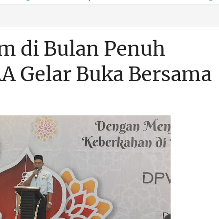
KSO, Integritas Aparatur
untuk Kenyamanan Arus
Pemalsuan Paspor, Po
Dipertaruhkan
Balik
Dumai Diminta
Transparan Soal D
im di Bulan Penuh
A Gelar Buka Bersama