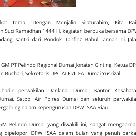
at tema "Dengan Menjalin Silaturahim, Kita Ra
an Suci Ramadhan 1444 H, kegiatan berbuka bersama D
ang santri dari Pondok Tanfidz Babul Jannah di Jal
 GM PT Pelindo Regional Dumai Jonatan Ginting, Ketua D
Buchari, Sekretaris DPC ALFI/ILFA Dumai Yusrizal.
a hadir perwakilan Danlanal Dumai, Kantor Kesahat
umai, Satpol Air Polres Dumai dan seluruh perwakil
ergabung dalam kepengurusan DPW ISAA Riau.
 Pelindo Dumai yang diwakili ini, sangat mengaprea
ng dipelopori DPW ISAA dalam bulan yang penuh berk