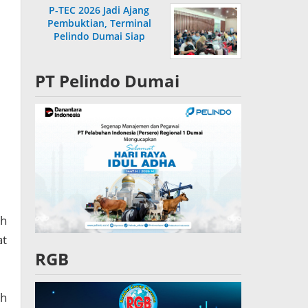
P-TEC 2026 Jadi Ajang
Pembuktian, Terminal
Pelindo Dumai Siap
Bersaing
PT Pelindo Dumai
ah
at
RGB
ah