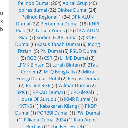
Pelindo Dumai
(204)
Apical Grup
(40)
polres dumai
(32)
Dinkes Dumai
(24)
mu
Pelindo Regional 1
(24)
DPK ALUN
ak
Dumai
(22)
Pertamina Dumai
(19)
KNPI
ab
Riau
(17)
Larsen Yunus
(12)
DPW ALUN
Riau
(7)
Kodim 0320/Dumai
(7)
KNPI
Dumai
(6)
Kasus Tanah Dumai
(6)
Inong
Fitriani
(5)
PN Dumai
(5)
RSUD Dumai
(5)
RGB
(4)
CSR
(3)
LHMB Dumai
(3)
LPMK Bintan
(3)
Lurah Bintan
(3)
2Tak
Corner
(2)
MTQ Bengkalis
(2)
Mitra
Energi Dumai - Rohil
(2)
Percasi Dumai
(2)
Polling RGB
(2)
Wilmar Dumai
(2)
BPK
(1)
BPKAD Dumai
(1)
CPO ilegal
(1)
House Of Gurupu
(1)
IKMR Dumai
(1)
KKTKS
(1)
Kebakaran Kilang
(1)
PKDP
Dumai
(1)
PORBBI Dumai
(1)
PWI Dumai
(1)
Pilkada Dumai 2024
(1)
Riau Atensi
Berbagi
(1)
The Best Hotel
(1)