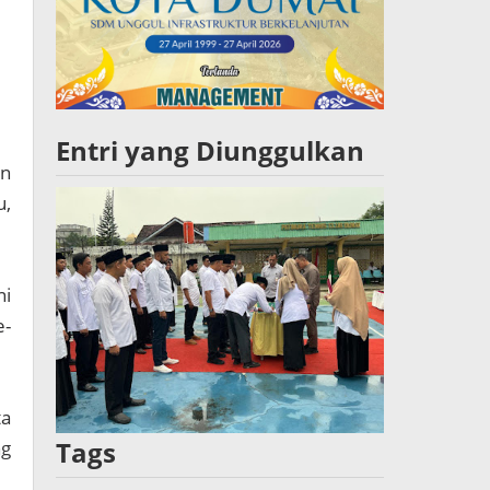
Entri yang Diunggulkan
an
u,
ni
e-
ta
Tags
g