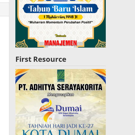
lres
W
First Resource