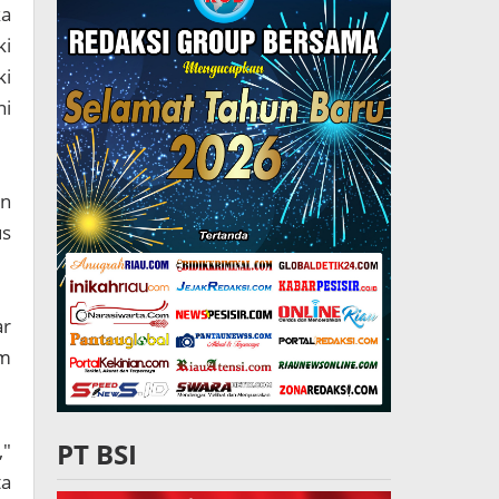
ka
ki
ki
ni
an
us
ar
am
PT BSI
,"
ta