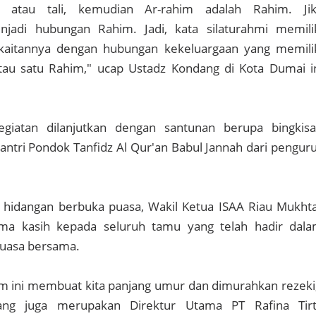
n atau tali, kemudian Ar-rahim adalah Rahim. Ji
jadi hubungan Rahim. Jadi, kata silaturahmi memili
kaitannya dengan hubungan kekeluargaan yang memili
au satu Rahim," ucap Ustadz Kondang di Kota Dumai i
kegiatan dilanjutkan dengan santunan berupa bingkis
ntri Pondok Tanfidz Al Qur'an Babul Jannah dari pengur
 hidangan berbuka puasa, Wakil Ketua ISAA Riau Mukht
ma kasih kepada seluruh tamu yang telah hadir dal
puasa bersama.
m ini membuat kita panjang umur dan dimurahkan rezeki
ang juga merupakan Direktur Utama PT Rafina Tir