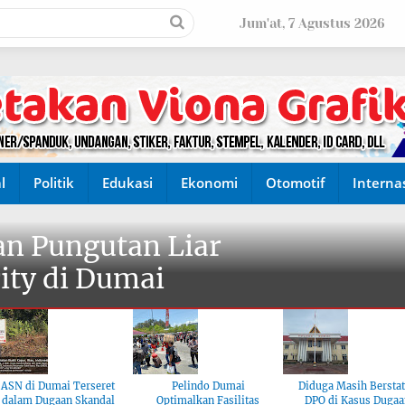
Jum'at, 7 Agustus 2026
l
Politik
Edukasi
Ekonomi
Otomotif
Interna
n Pungutan Liar
ity di Dumai
ASN di Dumai Terseret
Pelindo Dumai
Diduga Masih Bersta
dalam Dugaan Skandal
Optimalkan Fasilitas
DPO di Kasus Dugaa