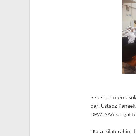
Sebelum memasuki 
dari Ustadz Panae
DPW ISAA sangat t
"Kata silaturahim 