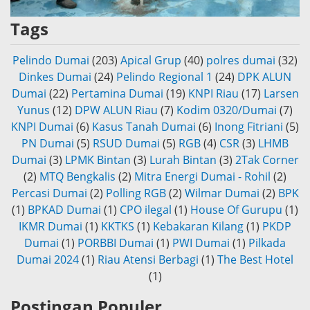
Tags
Pelindo Dumai
(203)
Apical Grup
(40)
polres dumai
(32)
Dinkes Dumai
(24)
Pelindo Regional 1
(24)
DPK ALUN
Dumai
(22)
Pertamina Dumai
(19)
KNPI Riau
(17)
Larsen
Yunus
(12)
DPW ALUN Riau
(7)
Kodim 0320/Dumai
(7)
KNPI Dumai
(6)
Kasus Tanah Dumai
(6)
Inong Fitriani
(5)
PN Dumai
(5)
RSUD Dumai
(5)
RGB
(4)
CSR
(3)
LHMB
Dumai
(3)
LPMK Bintan
(3)
Lurah Bintan
(3)
2Tak Corner
(2)
MTQ Bengkalis
(2)
Mitra Energi Dumai - Rohil
(2)
Percasi Dumai
(2)
Polling RGB
(2)
Wilmar Dumai
(2)
BPK
(1)
BPKAD Dumai
(1)
CPO ilegal
(1)
House Of Gurupu
(1)
IKMR Dumai
(1)
KKTKS
(1)
Kebakaran Kilang
(1)
PKDP
Dumai
(1)
PORBBI Dumai
(1)
PWI Dumai
(1)
Pilkada
Dumai 2024
(1)
Riau Atensi Berbagi
(1)
The Best Hotel
(1)
Postingan Populer