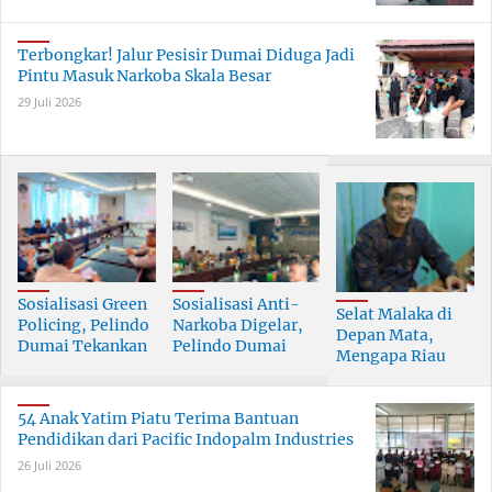
Terbongkar! Jalur Pesisir Dumai Diduga Jadi
Pintu Masuk Narkoba Skala Besar
29 Juli 2026
Sosialisasi Green
Sosialisasi Anti-
Selat Malaka di
Policing, Pelindo
Narkoba Digelar,
Depan Mata,
Dumai Tekankan
Pelindo Dumai
Mengapa Riau
Tanggung Jawab
Prioritaskan SDM
Pesisir Masih
Bersama
Berkualitas
Tertinggal?
54 Anak Yatim Piatu Terima Bantuan
Pendidikan dari Pacific Indopalm Industries
26 Juli 2026