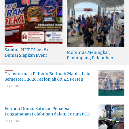
Sambut HUT RI ke-81,
Mobilitas Meningkat,
Dumai Siapkan Event
Penumpang Pelabuhan
Meriah Selama 30 Hari
Dumai Tumbuh Hingga 6
Persen
Transformasi Pelindo Berbuah Manis, Laba
Semester I 2026 Melonjak 60,44 Persen
31 Juli 2026
Pelindo Dumai Satukan Persepsi
Pengamanan Pelabuhan dalam Forum FGD
30 Juli 2026