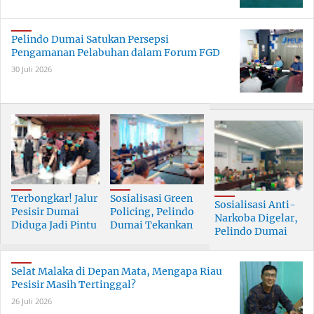
Pelindo Dumai Satukan Persepsi
Pengamanan Pelabuhan dalam Forum FGD
30 Juli 2026
Terbongkar! Jalur
Sosialisasi Green
Sosialisasi Anti-
Pesisir Dumai
Policing, Pelindo
Narkoba Digelar,
Diduga Jadi Pintu
Dumai Tekankan
Pelindo Dumai
Masuk Narkoba
Tanggung Jawab
Prioritaskan SDM
Skala Besar
Bersama
Berkualitas
Selat Malaka di Depan Mata, Mengapa Riau
Pesisir Masih Tertinggal?
26 Juli 2026