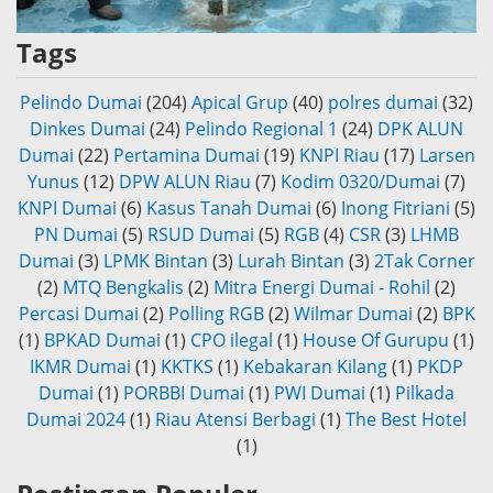
Tags
Pelindo Dumai
(204)
Apical Grup
(40)
polres dumai
(32)
Dinkes Dumai
(24)
Pelindo Regional 1
(24)
DPK ALUN
Dumai
(22)
Pertamina Dumai
(19)
KNPI Riau
(17)
Larsen
Yunus
(12)
DPW ALUN Riau
(7)
Kodim 0320/Dumai
(7)
KNPI Dumai
(6)
Kasus Tanah Dumai
(6)
Inong Fitriani
(5)
PN Dumai
(5)
RSUD Dumai
(5)
RGB
(4)
CSR
(3)
LHMB
Dumai
(3)
LPMK Bintan
(3)
Lurah Bintan
(3)
2Tak Corner
(2)
MTQ Bengkalis
(2)
Mitra Energi Dumai - Rohil
(2)
Percasi Dumai
(2)
Polling RGB
(2)
Wilmar Dumai
(2)
BPK
(1)
BPKAD Dumai
(1)
CPO ilegal
(1)
House Of Gurupu
(1)
IKMR Dumai
(1)
KKTKS
(1)
Kebakaran Kilang
(1)
PKDP
Dumai
(1)
PORBBI Dumai
(1)
PWI Dumai
(1)
Pilkada
Dumai 2024
(1)
Riau Atensi Berbagi
(1)
The Best Hotel
(1)