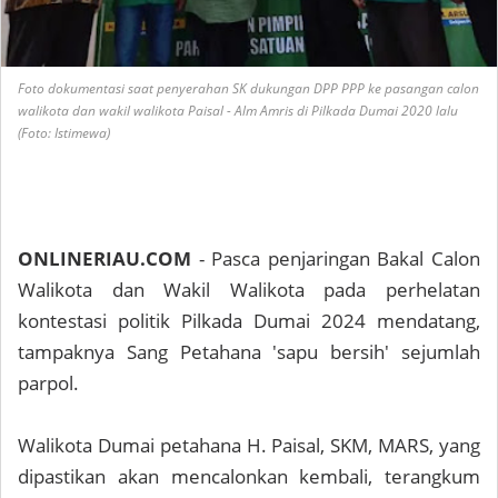
Foto dokumentasi saat penyerahan SK dukungan DPP PPP ke pasangan calon
walikota dan wakil walikota Paisal - Alm Amris di Pilkada Dumai 2020 lalu
(Foto: Istimewa)
ONLINERIAU.COM
- Pasca penjaringan Bakal Calon
Walikota dan Wakil Walikota pada perhelatan
kontestasi politik Pilkada Dumai 2024 mendatang,
tampaknya Sang Petahana 'sapu bersih' sejumlah
parpol.
Walikota Dumai petahana H. Paisal, SKM, MARS, yang
dipastikan akan mencalonkan kembali, terangkum