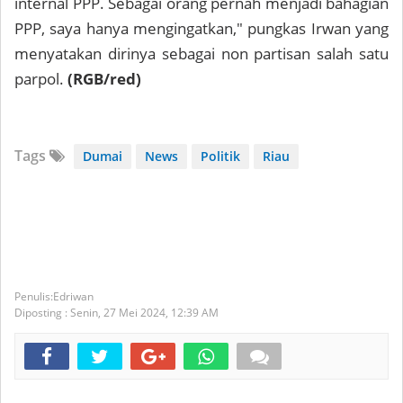
internal PPP. Sebagai orang pernah menjadi bahagian
PPP, saya hanya mengingatkan," pungkas Irwan yang
menyatakan dirinya sebagai non partisan salah satu
parpol.
(RGB/red)
Tags
Dumai
News
Politik
Riau
Edriwan
Diposting :
Senin, 27 Mei 2024,
12:39 AM